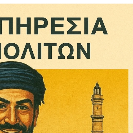
ληρώσουν. Και το σεβόμαστε.
η οικονομική κατάσταση, συνέχισε να μας διαβάζεις δωρεάν.
για όλους.
έ μας σήμερα. Ορίστε δύο καλοί λόγοι για να το κάνεις:
σχύει άμεσα την ποιότητα και την ανεξαρτησία της δημοσιογρ
 από έναν καφέ και η διαδικασία διαρκεί λιγότερο από 1 λεπτό
ις συνδρομητής ή δωρητής.
Γίνε συνδρομητής
Σας ευχαριστούμε θερμά.