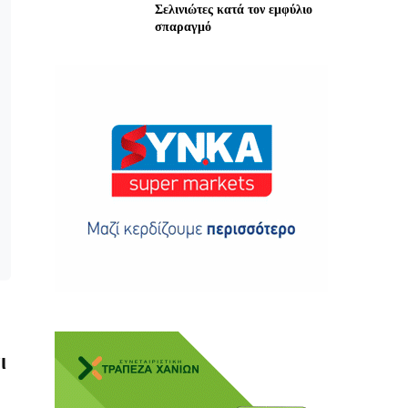
Σελινιώτες κατά τον εμφύλιο
σπαραγμό
ης
 δωρεά
ι