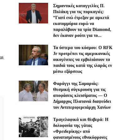
Σημαντικές καταγγελίες Π.
Πολάκη για τις πυρκαγιές:
“Γιατί ενώ έτρεξαν με αρκετά
εκατομμύρια ευρώ να
παραλάβουν τα τρία Diamond,
δεν έκαναν ρούπι για το...
Τα ύστερα του κόσμου: Ο RFK
Jr προτρέπει τις αμερικανικές
αι
οικογένειες να εμβολιάσουν τα
παιδιά τους κατά της ιλαράς εν
μέσω εξάρσεως
Φαράγγι της Σαμαριάς:
Θεσμική σύγκρουση για τις
αποφάσεις κλεισίματος — Ο
Δήμαρχος Πλατανιά διαψεύδει
τον Αντιπεριφερειάρχη Χανίων
Τραγελαφικά και θλιβερά: Η
δολοφονία της γάτας
«Φρειδερίκης» από
φανατισμένους εθνικόφρονες