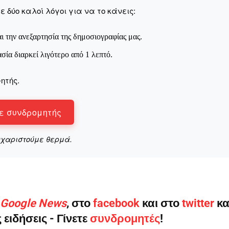
Μαχητική
 δύο καλοί λόγοι για να το κάνεις:
ίδα
ι την ανεξαρτησία της δημοσιογραφίας μας.
ασία διαρκεί λιγότερο από 1 λεπτό.
ητής.
Αγώνας της Κρήτ
ε συνδρομητής
Ποιοι είμαστε
Στείλτε το άρθρο σας | Κάντε μια
υχαριστούμε θερμά.
ο Google News
, στο
facebook
και στο
twitter
κα
 ειδήσεις - Γίνετε
συνδρομητές
!
ΙΤΕ