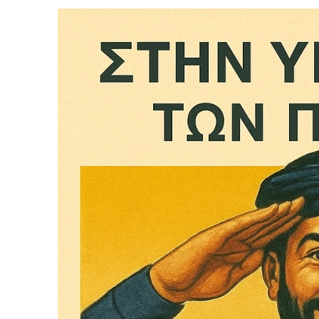
Δεν μπορούν όλοι να π
Αν βρίσκεσαι σε δύσκολ
παραμένει προσβάσιμη 
Αν όμως μπορείς, στήριξ
Η στήριξή σου ενι
Κοστίζει λιγότερο
Επίλεξε σήμερα να γίνε