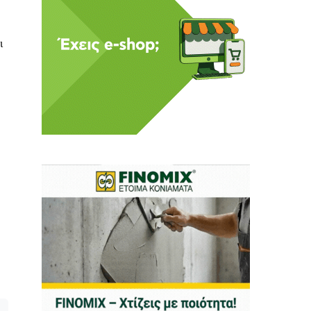
ι
ι ούτε κι εμείς
αφορά εμάς. Αφορά κάτι
ρήτη.
α πούμε ή τι να
 δεν έχουν την
ν οικονομική δυνατότητα.
ραγματικά ελεύθερη
ότε δώστε μας τη δύναμη