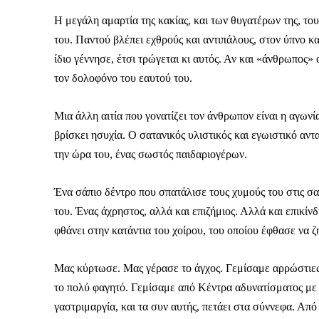
Η μεγάλη αμαρτία της κακίας, και των θυγατέρων της, το
του. Παντού βλέπει εχθρούς και αντιπάλους, στον ύπνο κα
ίδιο γέννησε, έτσι τρώγεται κι αυτός. Αν και «άνθρωπος» 
τον δολοφόνο του εαυτού του.
Μια άλλη αιτία που γονατίζει τον άνθρωπον είναι η αγωνία
βρίσκει ησυχία. Ο σατανικός υλιστικός και εγωιστικό αν
την ώρα του, ένας σωστός παιδαριογέρων.
Ένα σάπιο δέντρο που σπατάλισε τους χυμούς του στις σα
του. Ένας άχρηστος, αλλά και επιζήμιος. Αλλά και επικίν
φθάνει στην κατάντια του χοίρου, του οποίου έφθασε να ζ
Μας κύρτωσε. Μας γέρασε το άγχος. Γεμίσαμε αρρώστιες κ
ΕΓΓΡΑΦΕ
το πολύ φαγητό. Γεμίσαμε από Κέντρα αδυνατίσματος με 
γαστριμαργία, και τα συν αυτής, πετάει στα σύννεφα. Από