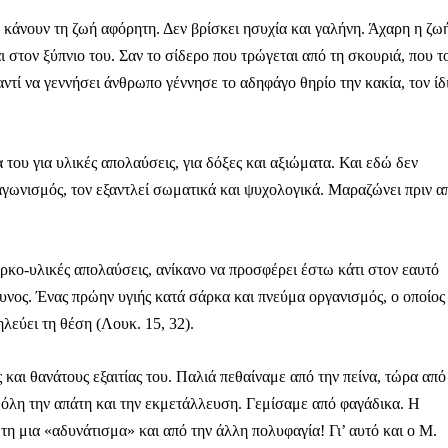
υ κάνουν τη ζωή αφόρητη. Δεν βρίσκει ησυχία και γαλήνη. Άχαρη η ζω
ι στον ξύπνιο του. Σαν το σίδερο που τρώγεται από τη σκουριά, που τ
αντί να γεννήσει άνθρωπο γέννησε το αδηφάγο θηρίο την κακία, τον ίδ
Αγώνας της Κρήτ
 του για υλικές απολαύσεις, για δόξες και αξιώματα. Και εδώ δεν
Ποιοι είμαστε
ταγωνισμός, τον εξαντλεί σωματικά και ψυχολογικά. Μαραζώνει πριν α
Στείλτε το άρθρο σας | Κάντε μια
ρκο-υλικές απολαύσεις, ανίκανο να προσφέρει έστω κάτι στον εαυτό
δυνος. Ένας πρώην υγιής κατά σάρκα και πνεύμα οργανισμός, ο οποίος
ηλεύει τη θέση (Λουκ. 15, 32).
αι θανάτους εξαιτίας του. Παλιά πεθαίναμε από την πείνα, τώρα από
ΙΤΕ
όλη την απάτη και την εκμετάλλευση. Γεμίσαμε από φαγάδικα. Η
 τη μια «αδυνάτισμα» και από την άλλη πολυφαγία! Γι’ αυτό και ο Μ.