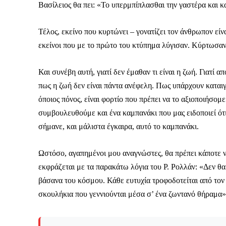
Βασίλειος θα πει: «Το υπερμπίπλασθαι την γαστέρα και κ
Το ξέρουμε…
Τέλος, εκείνο που κυρτώνει – γονατίζει τον άνθρωπον είνα
εκείνοι που με το πρώτο του κτύπημα λύγισαν. Κύρτωσα
Το να βλέπετε αυτά τα μ
βρίσκουμε κάποια ευχαρ
πολύ πιο σημαντικό: την
Και συνέβη αυτή, γιατί δεν έμαθαν τι είναι η ζωή. Γιατί 
πως η ζωή δεν είναι πάντα ανέφελη. Πως υπάρχουν καταιγ
Η στήριξη σας είναι σημ
όποιος πόνος, είναι φορτίο που πρέπει να το αξιοποιήσομ
- Κάνουμε ρεπορτά
συμβουλευθούμε και ένα καμπανάκι που μας ειδοποιεί ότι
αποσιωπήσουμε.
σήμανε, και μάλιστα έγκαιρα, αυτό το καμπανάκι.
- Κρατάμε τη δημο
ικανότητα να πληρ
Ωστόσο, αγαπημένοι μου αναγνώστες, θα πρέπει κάποτε 
Η απλή αλήθεια είναι ό
εκφράζεται με τα παρακάτω λόγια του Ρ. Ρολλάν: «Δεν θα
ενημέρωση είναι ζωτικής
βάσανα του κόσμου. Κάθε ευτυχία τροφοδοτείται από τον
να συνεχίσουμε.
σκουλήκια που γεννιούνται μέσα σ’ ένα ζωντανό θήραμα»