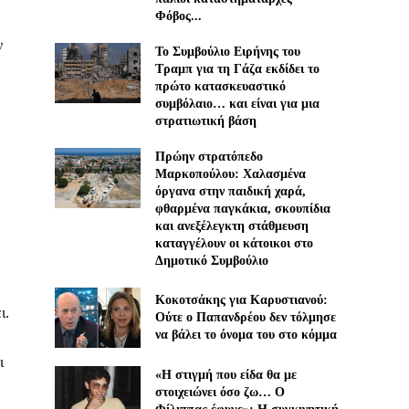
Φόβος...
ν
Το Συμβούλιο Ειρήνης του
Τραμπ για τη Γάζα εκδίδει το
πρώτο κατασκευαστικό
συμβόλαιο… και είναι για μια
στρατιωτική βάση
Πρώην στρατόπεδο
Μαρκοπούλου: Χαλασμένα
όργανα στην παιδική χαρά,
φθαρμένα παγκάκια, σκουπίδια
και ανεξέλεγκτη στάθμευση
καταγγέλουν οι κάτοικοι στο
Δημοτικό Συμβούλιο
Κοκοτσάκης για Καρυστιανού:
ι.
Ούτε ο Παπανδρέου δεν τόλμησε
να βάλει το όνομα του στο κόμμα
ι
«Η στιγμή που είδα θα με
στοιχειώνει όσο ζω… Ο