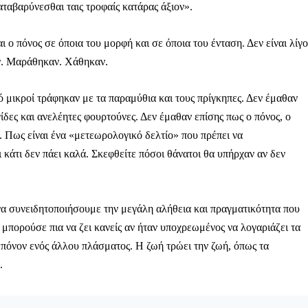
αταβαρύνεσθαι ταις τροφαίς κατάρας άξιον».
ι ο πόνος σε όποια του μορφή και σε όποια του ένταση. Δεν είναι λίγο
ν. Μαράθηκαν. Χάθηκαν.
ηνύματα μπορεί να είναι κουραστικό. Και να είστε σίγουροί ότ
ίστηση από το να τα γράφουμε... Όμως αυτό το μήνυμα δεν 
 επιβίωση της ανεξάρτητης, μαχητικής δημοσιογραφίας στην K
από μικροί τράφηκαν με τα παραμύθια και τους πρίγκηπες. Δεν έμαθαν
ίδες και ανελέητες φουρτούνες. Δεν έμαθαν επίσης πως ο πόνος, ο
αντική γιατί μας επιτρέπει να:
ε. Πως είναι ένα «μετεωρολογικό δελτίο» που πρέπει να
ζ χωρίς φόβο και εξαρτήσεις. Κανείς δεν μας υπαγορεύει τι ν
 κάτι δεν πάει καλά. Σκεφθείτε πόσοι θάνατοι θα υπήρχαν αν δεν
σιογραφία μας προσβάσιμη σε όλους, ακόμη και σε αυτούς που
ώσουν. Χωρίς paywall, χωρίς προνόμια μόνο για όσους έχουν τη
να συνειδητοποιήσουμε την μεγάλη αλήθεια και πραγματικότητα που
τι τα έσοδα διαρκώς συρρικνώνονται. Αν πιστεύετε ότι μια π
 μπορούσε πια να ζει κανείς αν ήταν υποχρεωμένος να λογαριάζει τα
 σημασίας για τη δημοκρατία και τον έλεγχο της εξουσίας, τ
 πόνον ενός άλλου πλάσματος. Η ζωή τρώει την ζωή, όπως τα
.
Γίνε συνδρομητής