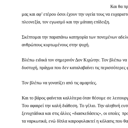
Και θα π
μας και αφ’ ετέρου όσοι έχουν την υγεία τους να ευχαρισ
πλεονεξία, τον εγωισμό και την μάταιη επίδειξη.
Σκέπτομαι την παραπάνω κατηγορία των πονεμένων αδελ
ανθρώπους κυρτωμένους στην ψυχή.
Βλέπω ειδικά τον σημερινόν Δον Κιχώτην. Τον βλέπω να κ
δυστυχή, πράγμα που δεν καταλαβαίνει τις περισσότερες 
Τον βλέπω να γονατίζει από τις αμαρτίες.
Και το βάρος φαίνεται καλλίτερα όταν θέσομε σε λειτουργ
Του αφαιρεί την καλή διάθεση. Το γέλιο. Την αληθινή ευτ
Καθημερινή 
ξενυχτάδικα και στις άλλες «διασκεδάσεις», οι οποίες πρ
Εφημερ
τα ναρκωτικά, ενώ δίπλα καιροφυλακτεί η κόλασις που θα