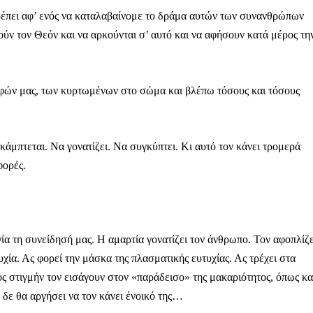
ρέπει αφ’ ενός να καταλαβαίνομε το δράμα αυτών των συνανθρώπων
τούν τον Θεόν και να αρκούνται σ’ αυτό και να αφήσουν κατά μέρος τη
φών μας, των κυρτωμένων στο σώμα και βλέπω τόσους και τόσους
άμπτεται. Να γονατίζει. Να συγκύπτει. Κι αυτό τον κάνει τρομερά
φορές.
ία τη συνείδησή μας. Η αμαρτία γονατίζει τον άνθρωπο. Τον αφοπλίζε
υχία. Ας φορεί την μάσκα της πλασματικής ευτυχίας. Ας τρέχει στα
Μαχητική
ος στιγμήν τον εισάγουν στον «παράδεισο» της μακαριότητος, όπως κα
ίδα
 δε θα αργήσει να τον κάνει ένοικό της…