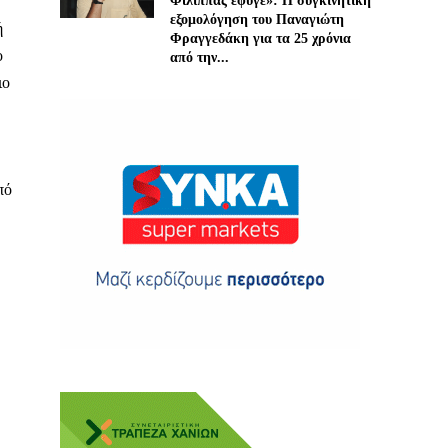
Φίλιππας έφυγε»: Η συγκινητική
εξομολόγηση του Παναγιώτη
ή
Φραγγεδάκη για τα 25 χρόνια
ο
από την...
ιο
ης
πό
 δωρεά