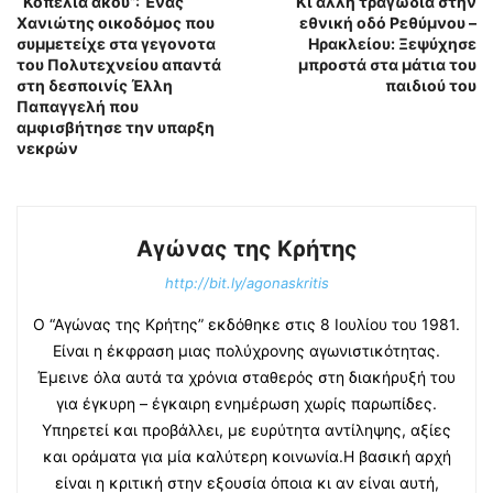
“Κοπελιά άκου”: Ένας
Κι άλλη τραγωδία στην
Χανιώτης οικοδόμος που
εθνική οδό Ρεθύμνου –
συμμετείχε στα γεγονοτα
Ηρακλείου: Ξεψύχησε
του Πολυτεχνείου απαντά
μπροστά στα μάτια του
στη δεσποινίς Έλλη
παιδιού του
Παπαγγελή που
αμφισβήτησε την υπαρξη
νεκρών
Αγώνας της Κρήτης
http://bit.ly/agonaskritis
Ο “Αγώνας της Κρήτης” εκδόθηκε στις 8 Ιουλίου του 1981.
Είναι η έκφραση μιας πολύχρονης αγωνιστικότητας.
Έμεινε όλα αυτά τα χρόνια σταθερός στη διακήρυξή του
για έγκυρη – έγκαιρη ενημέρωση χωρίς παρωπίδες.
Υπηρετεί και προβάλλει, με ευρύτητα αντίληψης, αξίες
και οράματα για μία καλύτερη κοινωνία.Η βασική αρχή
είναι η κριτική στην εξουσία όποια κι αν είναι αυτή,