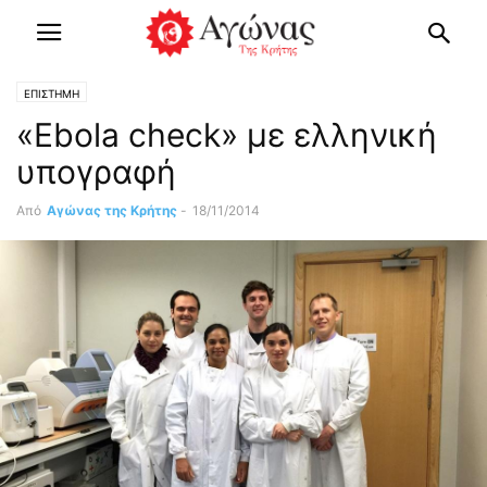
ΕΠΙΣΤΗΜΗ
«Εbola check» με ελληνική
υπογραφή
Από
Αγώνας της Κρήτης
-
18/11/2014