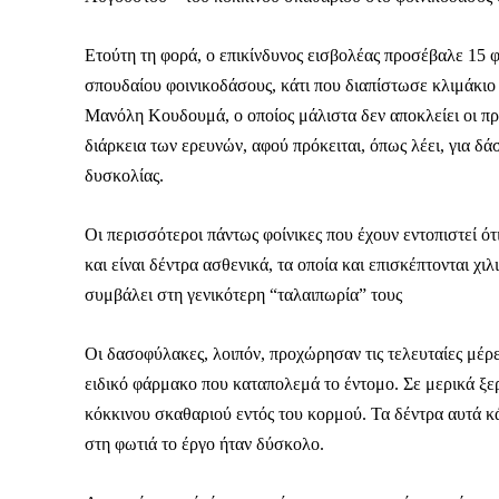
Ετούτη τη φορά, ο επικίνδυνος εισβολέας προσέβαλε 15 
σπουδαίου φοινικοδάσους, κάτι που διαπίστωσε κλιμάκιο
Μανόλη Κουδουμά, ο οποίος μάλιστα δεν αποκλείει οι πρ
διάρκεια των ερευνών, αφού πρόκειται, όπως λέει, για δάσ
δυσκολίας.
Οι περισσότεροι πάντως φοίνικες που έχουν εντοπιστεί ό
και είναι δέντρα ασθενικά, τα οποία και επισκέπτονται χι
συμβάλει στη γενικότερη “ταλαιπωρία” τους
Οι δασοφύλακες, λοιπόν, προχώρησαν τις τελευταίες μέρ
ειδικό φάρμακο που καταπολεμά το έντομο. Σε μερικά ξ
κόκκινου σκαθαριού εντός του κορμού. Τα δέντρα αυτά κά
στη φωτιά το έργο ήταν δύσκολο.