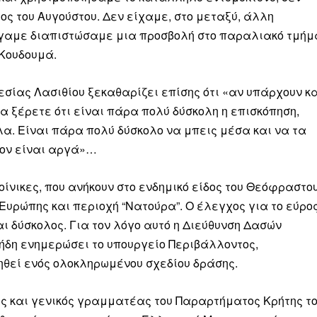
ος του Αυγούστου. Δεν είχαμε, στο μεταξύ, άλλη
ήγαμε διαπιστώσαμε μια προσβολή στο παραλιακό τμήμ
 Κουδουμά.
ληρώσουν. Και το σεβόμαστε.
εσίας Λασιθίου ξεκαθαρίζει επίσης ότι «αν υπάρχουν κ
η οικονομική κατάσταση, συνέχισε να μας διαβάζεις δωρεάν.
α ξέρετε ότι είναι πάρα πολύ δύσκολη η επισκόπηση,
για όλους.
κλα. Είναι πάρα πολύ δύσκολο να μπεις μέσα και να τα
έον είναι αργά»…
έ μας σήμερα. Ορίστε δύο καλοί λόγοι για να το κάνεις:
σχύει άμεσα την ποιότητα και την ανεξαρτησία της δημοσιογρ
ίνικες, που ανήκουν στο ενδημικό είδος του Θεόφραστου
 από έναν καφέ και η διαδικασία διαρκεί λιγότερο από 1 λεπτό
 Ευρώπης και περιοχή “Νατούρα”. Ο έλεγχος για το εύρο
αι δύσκολος. Για τον λόγο αυτό η Διεύθυνση Δασών
ις συνδρομητής ή δωρητής.
 ήδη ενημερώσει το υπουργείο Περιβάλλοντος,
θεί ενός ολοκληρωμένου σχεδίου δράσης.
Γίνε συνδρομητής
ς και γενικός γραμματέας του Παραρτήματος Κρήτης τ
Σας ευχαριστούμε θερμά.