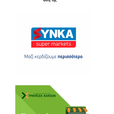
φίλη της
ης
 δωρεά