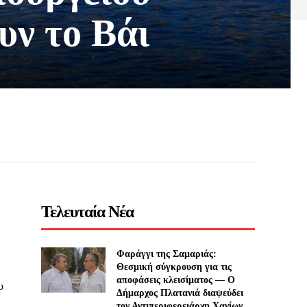
υν το Βάι
Τελευταία Νέα
Φαράγγι της Σαμαριάς:
Θεσμική σύγκρουση για τις
αποφάσεις κλεισίματος — Ο
υ
Δήμαρχος Πλατανιά διαψεύδει
τον Αντιπεριφερειάρχη Χανίων