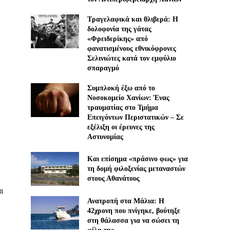
Τραγελαφικά και θλιβερά: Η
δολοφονία της γάτας
«Φρειδερίκης» από
φανατισμένους εθνικόφρονες
Σελινιώτες κατά τον εμφύλιο
σπαραγμό
Συμπλοκή έξω από το
Νοσοκομείο Χανίων: Ένας
τραυματίας στο Τμήμα
Επειγόντων Περιστατικών – Σε
εξέλιξη οι έρευνες της
Αστυνομίας
Και επίσημα «πράσινο φως» για
τη δομή φιλοξενίας μεταναστών
στους Αθανάτους
ι
Ανατροπή στα Μάλια: Η
42χρονη που πνίγηκε, βούτηξε
στη θάλασσα για να σώσει τη