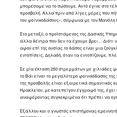
μπορέσαμε να το σώσουμε. Αυτό έγινε στο τέλ
προσβολή. Αλλά πριν από λίγες μέρες που π
του φοινικοδάσους», σύμφωνα με τον Μανόλη
Δεν μπορούν όλοι να π
Στο μεταξύ, ο προϊστάμενος της Δασικής Υπηρ
Αν βρίσκεσαι σε δύσκολ
άλλα δέντρα που δεν τα έχουμε βρει… Διότι ν
παραμένει προσβάσιμη 
αφού επί της ουσίας το δάσος είναι μια ζούγ
εντοπίσεις. Δηλαδή, όταν τα εντοπίζουμε, πλ
Αν όμως μπορείς, στήριξ
Η στήριξή σου ενι
Σε μία έκταση 250 στρεμμάτων με χιλιάδες φο
Κοστίζει λιγότερο
το Βάι είναι το μεγαλύτερο φοινικόδασος της
της προσβολής είναι εξαιρετικά σημαντικός κ
Επίλεξε σήμερα να γίνε
Ηρακλείου, με κατεπείγον έγγραφό της, έχει
αναφέροντας συγκεκριμένα ότι πρέπει να ηγη
Εξάλλου και ο γνωστός επιστήμονας-ερευνητή