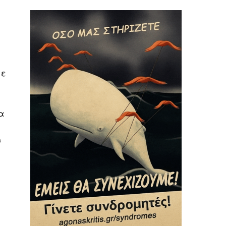
με
α
υ