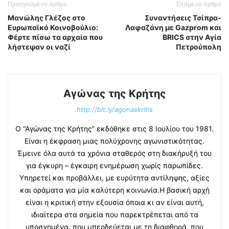
Προηγούμενο άρθρο
Επόμενο άρθρο
Μανώλης Γλέζος στο
Συναντήσεις Τσίπρα-
Ευρωπαϊκό Κοινοβούλιο:
Λαφαζάνη με Gazprom και
Φέρτε πίσω τα αρχαία που
BRICS στην Αγία
λήστεψαν οι ναζί
Πετρούπολη
Αγώνας της Κρήτης
http://bit.ly/agonaskritis
Ο “Αγώνας της Κρήτης” εκδόθηκε στις 8 Ιουλίου του 1981.
Είναι η έκφραση μιας πολύχρονης αγωνιστικότητας.
Έμεινε όλα αυτά τα χρόνια σταθερός στη διακήρυξή του
για έγκυρη – έγκαιρη ενημέρωση χωρίς παρωπίδες.
Υπηρετεί και προβάλλει, με ευρύτητα αντίληψης, αξίες
και οράματα για μία καλύτερη κοινωνία.Η βασική αρχή
είναι η κριτική στην εξουσία όποια κι αν είναι αυτή,
ιδιαίτερα στα σημεία που παρεκτρέπεται από τα
υποσχημένα, που μπερδεύεται με τη διαφθορά, που