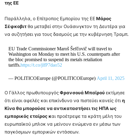
της ΕΕ
Παράλληλα, ο Επίτροπος Εμπορίου της ΕΕ
Μάρος
Σέφκοβιτ
θα μεταβεί στην Ουάσινγκτον τη Δευτέρα για
να συζητήσει για τους δασμούς με την κυβέρνηση Τραμπ.
EU Trade Commissioner Maroš Šefčovič will travel to
Washington on Monday to meet his U.S. counterparts after
the bloc promised to suspend its metals retaliation
tariffs.
https://t.co/jlfP7dao52
— POLITICOEurope (@POLITICOEurope)
April 11, 2025
Ο Γάλλος πρωθυπουργός
Φρανσουά Μπαϊρού
εκτίμησε
ότι είναι αφελές και επικίνδυνο να πιστεύει κανείς ότι
η
Κίνα θα μπορούσε να αντικαταστήσει τις ΗΠΑ ως
εμπορικός εταίρος κ
αι προέτρεψε τα κράτη μέλη του
ευρωπαϊκού μπλοκ να μείνουν ενώμενα εν μέσω των
παγκόσμιων εμπορικών εντάσεων.