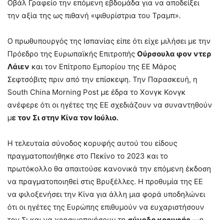
Οβάλ Γραφείο την επόμενη εβδομάδα για να αποδείξει
την αξία της ως πιθανή «ψιθυρίστρια του Τραμπ».
Ο πρωθυπουργός της Ισπανίας είπε ότι είχε μιλήσει με την
Πρόεδρο της Ευρωπαϊκής Επιτροπής
Ούρσουλα φον ντερ
Λάιεν
και τον Επίτροπο Εμπορίου της ΕΕ Μάρος
Σεφτσόβιτς πριν από την επίσκεψη. Την Παρασκευή, η
South China Morning Post με έδρα το Χονγκ Κονγκ
ανέφερε ότι οι ηγέτες της ΕΕ σχεδιάζουν να συναντηθούν
μ
ε τον Σι στην Κίνα τον Ιούλιο.
Η τελευταία σύνοδος κορυφής αυτού του είδους
πραγματοποιήθηκε στο Πεκίνο το 2023 και το
πρωτόκολλο θα απαιτούσε κανονικά την επόμενη έκδοση
να πραγματοποιηθεί στις Βρυξέλλες. Η προθυμία της ΕΕ
να φιλοξενήσει την Κίνα για άλλη μια φορά υποδηλώνει
ότι οι ηγέτες της Ευρώπης επιθυμούν να ευχαριστήσουν
τον Σι και να χρησιμοποιήσουν τη
σύνοδο κορυφής
—η