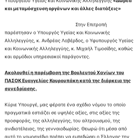
Υπουργείου Υγείας και Κοινωνικής Αλληλεγγύης
«Δωρεά
και μεταμόσχευση οργάνων και άλλες διατάξεις»
Στην Επιτροπή
παρέστησαν ο Υπουργός Υγείας και Κοινωνικής
Αλληλεγγύης, κ. Ανδρέας Λοβέρδος, ο Υφυπουργός Υγείας
και Κοινωνικής Αλληλεγγύης, κ. Μιχαήλ Τιμοσίδης, καθώς
και αρμόδιοι υπηρεσιακοί παράγοντες.
Ακολουθεί η παρέμβαση της Βουλευτού Χανίων του
ΠΑΣΟΚ Ευαγγελίας Κουρουπάκη κατά της διάρκεια της
συνεδρίασης.
Κύριε Υπουργέ, μας φέρατε ένα σχέδιο νόμου το οποίο
πραγματικά εστιάζει σε υψηλές αξίες, στις αξίες της
προσφοράς, της αλληλεγγύης, του αλτρουισμού, της
ανιδιοτέλειας, της γενναιοδωρίας. Θεωρώ ότι μέσα από
αυτό το νομοσχέδιο πρέπει να εμπεδώσει ο Έλληνας την