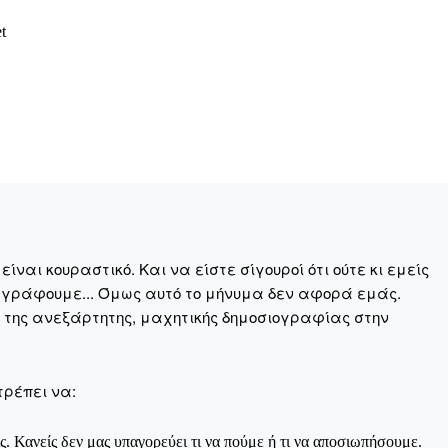
t
Αγώνας της Κρήτ
Ποιοι είμαστε
Στείλτε το άρθρο σας | Κάντε μια
ναι κουραστικό. Και να είστε σίγουροί ότι ούτε κι εμείς
 γράφουμε... Όμως αυτό το μήνυμα δεν αφορά εμάς.
η της ανεξάρτητης, μαχητικής δημοσιογραφίας στην
ΙΤΕ
τρέπει να:
ς. Κανείς δεν μας υπαγορεύει τι να πούμε ή τι να αποσιωπήσουμε.