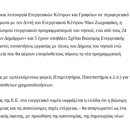
 και λειτουργία Ενεργειακών Κέντρων και Γραφείων σε περιφερειακό
μφωνα με τον Δ/ντή του Ενεργειακού Κέντρου Νίκο Ζωγραφάκη, η
βιώσιμου ενεργειακού προγραμματισμού του νησιού, ενώ από τους 24
ων Δημάρχων» και 5 έχουν υποβάλει Σχέδια Βιώσιμης Ενεργειακής
ιστές συναντήσεις εργασίας με όλους του Δήμους του νησιού ενώ
λεία που θα φέρουν επιπρόσθετους πόρους τη νέα προγραμματική
ς με εμπλεκόμενους φορείς (Επιμελητήρια, Πανεπιστήμια κ.λ.π.) για 
πρόσθετων χρηματοδοτήσεων.
ς της Ε.Ε. στο ενεργειακό τομέα εκφράζεται η ελπίδα ότι η βιώσιμη
ιας και τις ανανεώσιμες πηγές ενέργειας – θα αναγνωριστεί ως ένα
Μαχητική
μικής ύφεσης, με προώθηση της καινοτομίας, της δημιουργίας νέων
ίδα