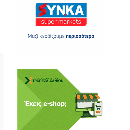
ης
 δωρεά