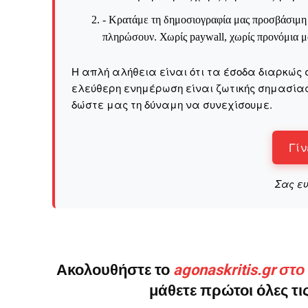
- Κρατάμε τη δημοσιογραφία μας προσβάσιμη σ
πληρώσουν. Χωρίς paywall, χωρίς προνόμια μό
Το ξέρουμε…
Το να βλέπετε αυτά τα μ
Η απλή αλήθεια είναι ότι τα έσοδα διαρκώς 
βρίσκουμε κάποια ευχαρ
ελεύθερη ενημέρωση είναι ζωτικής σημασίας 
πολύ πιο σημαντικό: την
δώστε μας τη δύναμη να συνεχίσουμε.
Η στήριξη σας είναι σημ
Γίν
- Κάνουμε ρεπορτά
αποσιωπήσουμε.
Σας ε
- Κρατάμε τη δημο
ικανότητα να πληρ
Η απλή αλήθεια είναι ό
ενημέρωση είναι ζωτικής
να συνεχίσουμε.
Ακολουθήστε το
agonaskritis.gr στ
μάθετε πρώτοι όλες τις