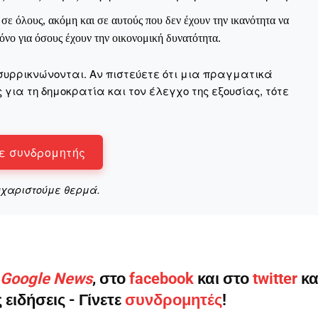
ε όλους, ακόμη και σε αυτούς που δεν έχουν την ικανότητα να
νο για όσους έχουν την οικονομική δυνατότητα.
ηνύματα μπορεί να είναι κουραστικό. Και να είστε σίγουροί ότ
συρρικνώνονται. Αν πιστεύετε ότι μια πραγματικά
ίστηση από το να τα γράφουμε... Όμως αυτό το μήνυμα δεν 
για τη δημοκρατία και τον έλεγχο της εξουσίας, τότε
 επιβίωση της ανεξάρτητης, μαχητικής δημοσιογραφίας στην K
αντική γιατί μας επιτρέπει να:
ε συνδρομητής
ζ χωρίς φόβο και εξαρτήσεις. Κανείς δεν μας υπαγορεύει τι ν
υχαριστούμε θερμά.
σιογραφία μας προσβάσιμη σε όλους, ακόμη και σε αυτούς που
ώσουν. Χωρίς paywall, χωρίς προνόμια μόνο για όσους έχουν τη
τι τα έσοδα διαρκώς συρρικνώνονται. Αν πιστεύετε ότι μια π
 σημασίας για τη δημοκρατία και τον έλεγχο της εξουσίας, τ
ο Google News
, στο
facebook
και στο
twitter
κα
 ειδήσεις - Γίνετε
συνδρομητές
!
Γίνε συνδρομητής