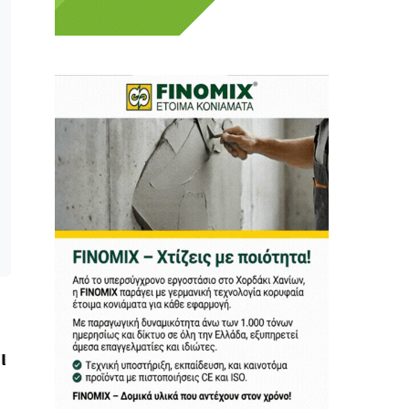
ι ούτε κι εμείς
αφορά εμάς. Αφορά κάτι
ρήτη.
α πούμε ή τι να
 δεν έχουν την
ν οικονομική δυνατότητα.
ραγματικά ελεύθερη
ότε δώστε μας τη δύναμη
ι