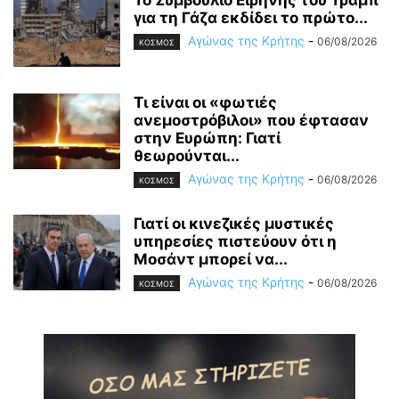
Το Συμβούλιο Ειρήνης του Τραμπ
για τη Γάζα εκδίδει το πρώτο...
Αγώνας της Κρήτης
-
06/08/2026
ΚΟΣΜΟΣ
Τι είναι οι «φωτιές
ανεμοστρόβιλοι» που έφτασαν
στην Ευρώπη: Γιατί
θεωρούνται...
Αγώνας της Κρήτης
-
06/08/2026
ΚΟΣΜΟΣ
Γιατί οι κινεζικές μυστικές
υπηρεσίες πιστεύουν ότι η
Μοσάντ μπορεί να...
Αγώνας της Κρήτης
-
06/08/2026
ΚΟΣΜΟΣ