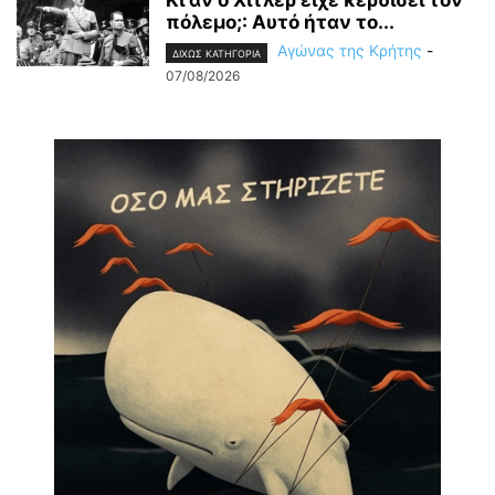
Κι αν ο Χίτλερ είχε κερδίσει τον
πόλεμο;: Αυτό ήταν το...
Αγώνας της Κρήτης
-
ΔΙΧΩΣ ΚΑΤΗΓΟΡΙΑ
07/08/2026