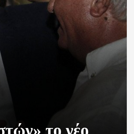
τών» το νέο