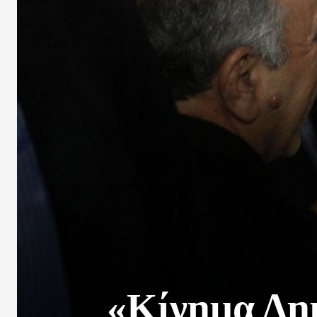
«Κίνημα Δη