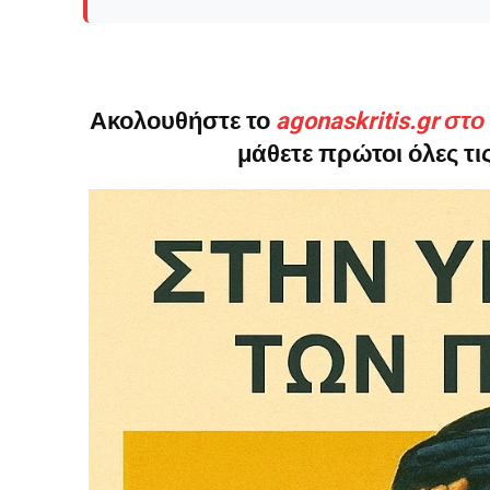
Ακολουθήστε το
agonaskritis.gr στ
Δεν μπορούν όλοι να π
μάθετε πρώτοι όλες τις
Αν βρίσκεσαι σε δύσκολ
παραμένει προσβάσιμη 
Αν όμως μπορείς, στήριξ
Η στήριξή σου ενι
Κοστίζει λιγότερο
Επίλεξε σήμερα να γίνε