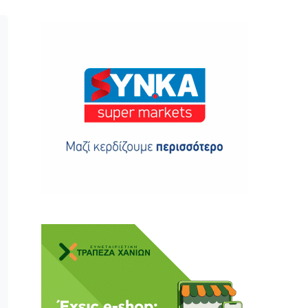
ης
 δωρεά