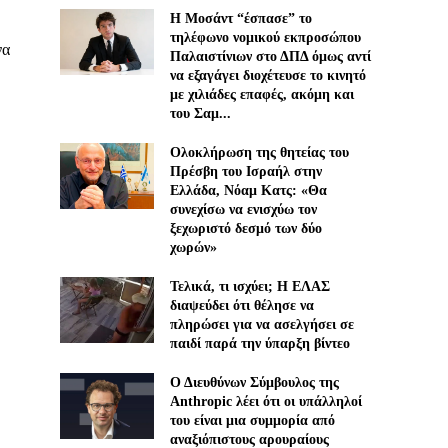
Η Μοσάντ “έσπασε” το
τηλέφωνο νομικού εκπροσώπου
να
Παλαιστίνιων στο ΔΠΔ όμως αντί
να εξαγάγει διοχέτευσε το κινητό
με χιλιάδες επαφές, ακόμη και
του Σαμ...
Ολοκλήρωση της θητείας του
Πρέσβη του Ισραήλ στην
Ελλάδα, Νόαμ Κατς: «Θα
συνεχίσω να ενισχύω τον
ξεχωριστό δεσμό των δύο
χωρών»
Τελικά, τι ισχύει; Η ΕΛΑΣ
διαψεύδει ότι θέλησε να
πληρώσει για να ασελγήσει σε
παιδί παρά την ύπαρξη βίντεο
Ο Διευθύνων Σύμβουλος της
Anthropic λέει ότι οι υπάλληλοί
του είναι μια συμμορία από
αναξιόπιστους αρουραίους