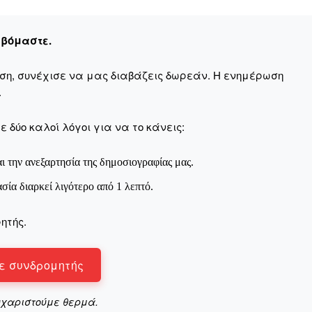
Μαχητική
ίδα
εβόμαστε.
αση, συνέχισε να μας διαβάζεις δωρεάν. Η ενημέρωση
.
Αγώνας της Κρήτ
 δύο καλοί λόγοι για να το κάνεις:
ι την ανεξαρτησία της δημοσιογραφίας μας.
Ποιοι είμαστε
Στείλτε το άρθρο σας | Κάντε μια
ασία διαρκεί λιγότερο από 1 λεπτό.
ητής.
ε συνδρομητής
υχαριστούμε θερμά.
ΙΤΕ