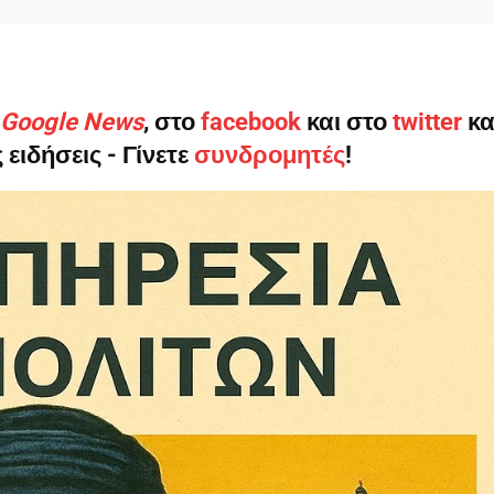
ο Google News
, στο
facebook
και στο
twitter
κα
ληρώσουν. Και το σεβόμαστε.
 ειδήσεις - Γίνετε
συνδρομητές
!
η οικονομική κατάσταση, συνέχισε να μας διαβάζεις δωρεάν.
για όλους.
έ μας σήμερα. Ορίστε δύο καλοί λόγοι για να το κάνεις:
σχύει άμεσα την ποιότητα και την ανεξαρτησία της δημοσιογρ
 από έναν καφέ και η διαδικασία διαρκεί λιγότερο από 1 λεπτό
ις συνδρομητής ή δωρητής.
Γίνε συνδρομητής
Σας ευχαριστούμε θερμά.