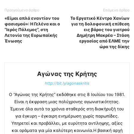
Προηγούμενο άρθρο
Επόμενο άρθρο
«Είμαι απλά εναντίον του
Το Εργατικό Κέντρο Χανίων
φασισμού»: Η Γελένα και ο
για τη δολοφονική επίθεση
“Ιερός Πόλεμος”, στη
εις βάρος του γιατρού
Λετονία της Ευρωπαϊκής
Δημήτρη Μακρέα – Στάση
Ένωσης
εργασίας από ΕΛΜΕ την
ώρα της δίκης
Αγώνας της Κρήτης
http://bit.ly/agonaskritis
Ο “Αγώνας της Κρήτης” εκδόθηκε στις 8 Ιουλίου του 1981.
Είναι η έκφραση μιας πολύχρονης αγωνιστικότητας.
Έμεινε όλα αυτά τα χρόνια σταθερός στη διακήρυξή του
για έγκυρη – έγκαιρη ενημέρωση χωρίς παρωπίδες.
Υπηρετεί και προβάλλει, με ευρύτητα αντίληψης, αξίες
και οράματα για μία καλύτερη κοινωνία.Η βασική αρχή