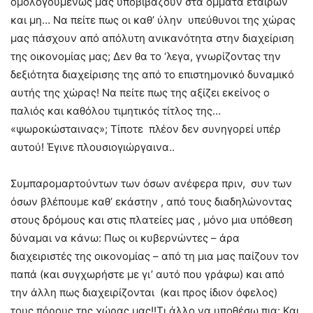
ομολογουμένως μας υποβιβάζουν στα όμματα εταίρων
και μη… Να πείτε πως οι καθ’ ύλην υπεύθυνοι της χώρας
μας πάσχουν από απόλυτη ανικανότητα στην διαχείριση
της οικονομίας μας; Δεν θα το ‘λεγα, γνωρίζοντας την
δεξιότητα διαχείρισης της από το επιστημονικό δυναμικό
αυτής της χώρας! Να πείτε πως της αξίζει εκείνος ο
παλιός και καθόλου τιμητικός τίτλος της…
«ψωροκώσταινας»; Τίποτε πλέον δεν συνηγορεί υπέρ
αυτού! Έγινε πλουσιογιώργαινα..
Συμπαρομαρτούντων των όσων ανέφερα πριν, συν των
όσων βλέπουμε καθ’ εκάστην , από τους διαδηλώνοντας
στους δρόμους και στις πλατείες μας , μόνο μια υπόθεση
δύναμαι να κάνω: Πως οι κυβερνώντες – άρα
διαχειριστές της οικονομίας – από τη μια μας παίζουν τον
παπά (και συγχωρήστε με γι’ αυτό που γράφω) και από
την άλλη πως διαχειρίζονται (και προς ίδιον όφελος)
τους πόρους της χώρας μας!!Τι άλλο να υποθέσω πια; Και