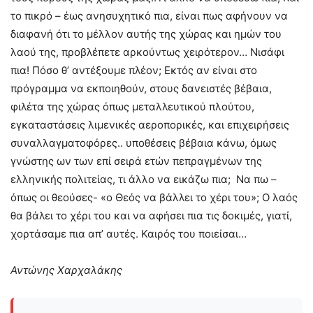
το πικρό – έως ανησυχητικό πια, είναι πως αφήνουν να
διαφανή ότι το μέλλον αυτής της χώρας και ημών του
λαού της, προβλέπετε αρκούντως χειρότερον… Νισάφι
πια! Πόσο θ’ αντέξουμε πλέον; Εκτός αν είναι στο
πρόγραμμα να εκποιηθούν, στους δανειστές βέβαια,
φιλέτα της χώρας όπως μεταλλευτικού πλούτου,
εγκαταστάσεις λιμενικές αεροπορικές, και επιχειρήσεις
συναλλαγματοφόρες.. υποθέσεις βέβαια κάνω, όμως
γνώστης ων των επί σειρά ετών πεπραγμένων της
ελληνικής πολιτείας, τι άλλο να εικάζω πια; Να πω –
όπως οι θεούσες- «ο Θεός να βάλλει το χέρι του»; Ο λαός
θα βάλει το χέρι του και να αφήσει πια τις δοκιμές, γιατί,
χορτάσαμε πια απ’ αυτές. Καιρός του ποιείσαι…
Αντώνης Χαρχαλάκης