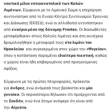
ναυτικά μίλια νοτιοανατολικά των Καλών
Λιμένων.
Σύμφωνα με το Λιμενικό Σώμα η επιχείρηση
συντονίστηκε από το Ενιαίο Κέντρο Συντονισμού Έρευνας
και Διάσωσης (ΕΚΣΕΔ), ενώ οι αλλοδαποί εντοπίστηκαν
από
εναέριο μέσο της δύναμης Frontex.
Οι διασωθέντες
μεταφέρθηκαν στους Καλούς Λιμένες και στη συνέχεια
δρομολογήθηκε η μεταφορά τους
στο λιμάνι του
Ηρακλείου
και συγκεκριμένα στον χώρο του
«Ψυγείου»
,
όπου η κατάσταση παραμένει
ιδιαίτερα πιεστική
, καθώς
ο χώρος είναι ήδη επιβαρυμένος από προηγούμενες
αφίξεις.
Σύμφωνα με τις πρώτες πληροφορίες, πρόκειται
για
άνδρες
, ενώ ανάμεσά τους βρίσκεται και
μία
γυναίκα
. Οι περισσότεροι δήλωσαν ότι προέρχονται από
το
Σουδάν
, ενώ ένα άτομο ανέφερε ότι είναι από
την
Αίγυπτο
.