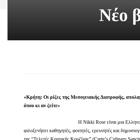
Νέο β
«Κρήτη: Οι ρίζες της Μεσογειακής Διατροφής, απολαμβ
όπου κι αν ζείτε»
Η Nikki Rose είναι μια Ελλην
φιλοξενήσει καθηγητές, φοιτητές, ερευνητές και δημοσι
της “Τελετές Κρητικής Κουζίνας” (Creteʼs Culinary Sanctu