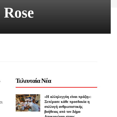
i Rose
Τελευταία Νέα
υ
«Η αλληλεγγύη είναι πράξη»:
ει
Ξεπέρασε κάθε προσδοκία η
συλλογή ανθρωπιστικής
βοήθειας από τον Δήμο
Αποκορώνου στους