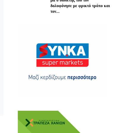
μα ο υιοθέτης του τον
δολοφόνησε με φρικτό τρόπο και
τον...
ης
 δωρεά