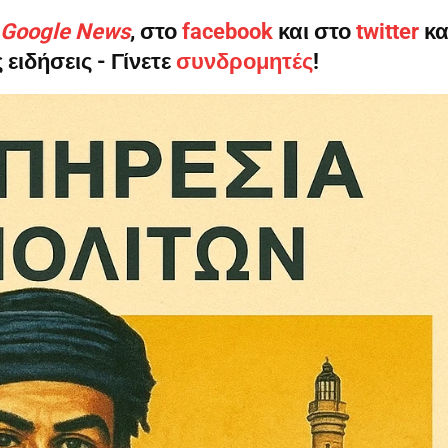
ο Google News
, στο
facebook
και στο
twitter
κα
 ειδήσεις - Γίνετε
συνδρομητές
!
ληρώσουν. Και το σεβόμαστε.
η οικονομική κατάσταση, συνέχισε να μας διαβάζεις δωρεάν.
για όλους.
έ μας σήμερα. Ορίστε δύο καλοί λόγοι για να το κάνεις:
σχύει άμεσα την ποιότητα και την ανεξαρτησία της δημοσιογρ
 από έναν καφέ και η διαδικασία διαρκεί λιγότερο από 1 λεπτό
ις συνδρομητής ή δωρητής.
Γίνε συνδρομητής
Σας ευχαριστούμε θερμά.