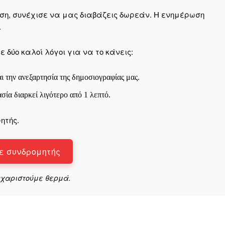
Μαχητική
ίδα
αση, συνέχισε να μας διαβάζεις δωρεάν. Η ενημέρωση
.
 δύο καλοί λόγοι για να το κάνεις:
ι την ανεξαρτησία της δημοσιογραφίας μας.
Αγώνας της Κρήτ
ασία διαρκεί λιγότερο από 1 λεπτό.
ητής.
Ποιοι είμαστε
Στείλτε το άρθρο σας | Κάντε μια
ε συνδρομητής
υχαριστούμε θερμά.
ΙΤΕ