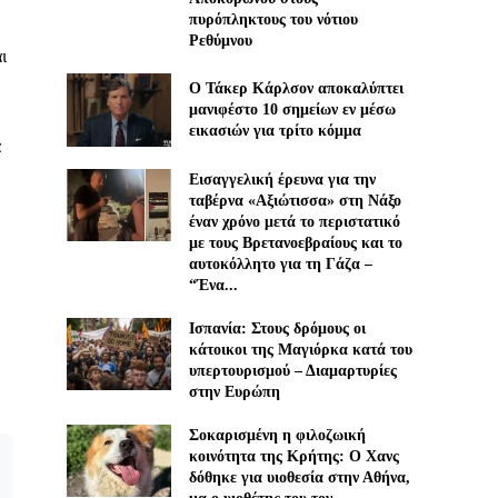
πυρόπληκτους του νότιου
Ρεθύμνου
ι
Ο Τάκερ Κάρλσον αποκαλύπτει
μανιφέστο 10 σημείων εν μέσω
εικασιών για τρίτο κόμμα
α
Εισαγγελική έρευνα για την
ταβέρνα «Αξιώτισσα» στη Νάξο
έναν χρόνο μετά το περιστατικό
με τους Βρετανοεβραίους και το
αυτοκόλλητο για τη Γάζα –
“Ένα...
Ισπανία: Στους δρόμους οι
κάτοικοι της Μαγιόρκα κατά του
υπερτουρισμού – Διαμαρτυρίες
στην Ευρώπη
Σοκαρισμένη η φιλοζωική
κοινότητα της Κρήτης: Ο Χανς
δόθηκε για υιοθεσία στην Αθήνα,