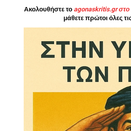
Ακολουθήστε το
agonaskritis.gr στ
μάθετε πρώτοι όλες τις
Δεν μπορούν όλοι να π
Αν βρίσκεσαι σε δύσκολ
παραμένει προσβάσιμη 
Αν όμως μπορείς, στήριξ
Η στήριξή σου ενι
Κοστίζει λιγότερο
Επίλεξε σήμερα να γίνε