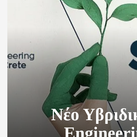
Νέο Υβριδι
Engineeri