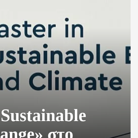
Sustainable
hange» στο