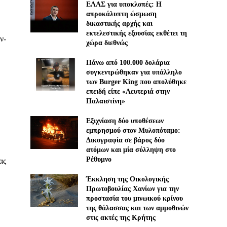
ΕΛΑΣ για υποκλοπές: H
απροκάλυπτη ώσμωση
δικαστικής αρχής και
εκτελεστικής εξουσίας εκθέτει τη
ν-
χώρα διεθνώς
Πάνω από 100.000 δολάρια
συγκεντρώθηκαν για υπάλληλο
των Burger King που απολύθηκε
επειδή είπε «Λευτεριά στην
Παλαιστίνη»
Εξιχνίαση δύο υποθέσεων
εμπρησμού στον Μυλοπόταμο:
Δικογραφία σε βάρος δύο
ατόμων και μία σύλληψη στο
Ρέθυμνο
ας
Έκκληση της Οικολογικής
Πρωτοβουλίας Χανίων για την
προστασία του μινωικού κρίνου
της θάλασσας και των αμμοθινών
στις ακτές της Κρήτης