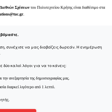
Μαχητική
ίδα
 Διεθνών Σχέσεων
του Πολυτεχνείου Κρήτης είναι διαθέσιμο στα
lations@tuc.gr
.
εβόμαστε.
Αγώνας της Κρήτ
αση, συνέχισε να μας διαβάζεις δωρεάν. Η ενημέρωση
.
Ποιοι είμαστε
 δύο καλοί λόγοι για να το κάνεις:
Στείλτε το άρθρο σας | Κάντε μια
ι την ανεξαρτησία της δημοσιογραφίας μας.
ασία διαρκεί λιγότερο από 1 λεπτό.
ητής.
ΙΤΕ