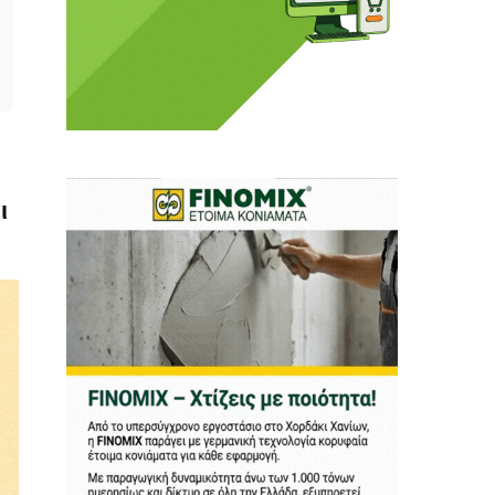
 Η ενημέρωση πρέπει να
ι
αφίας μας.
.