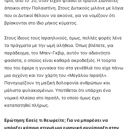
πριν, από το ’20, όταν είχαν φτάσει οι πρώτοι Σιωνιστές
άποικοι στην Παλαιστίνη. Στους Δυτικούς μιλάνε με λόγια
που οι Δυτικοί θέλουν να ακούνε, για να νομίζουν ότι
βρίσκονται στο ίδιο μήκος κύματος.
Στους ίδιους τους Ισραηλινούς, όμως, πολλές φορές λένε
τα πράγματα με την ωμή αλήθεια. Όπως βλέπετε, για
παράδειγμα, τον Μπεν-Γκβιρ, αυτόν τον αδιανόητο
φασίστα, ο οποίος είναι καθαρά ακροδεξιός. Η τούρτα
που του έφερε η γυναίκα του στα γενέθλιά του είχε πάνω
μια αγχόνη και τον χάρτη του «Μεγάλου Ισραήλ».
Πανηγυρίζουν τη μαζική δολοφονία ανθρώπων και
μάλιστα φυλακισμένων. Υποτίθεται ότι υπάρχει ένα
νομικό πλαίσιο στο Ισραήλ, το οποίο όμως έχει
καταπατηθεί πλήρως.
Ερώτηση: Εσείς τι θεωρείτε; Για να μπορέσει να
υπάρξει κάποια στιγμή μια ειρηνική συνύπαρξη στην