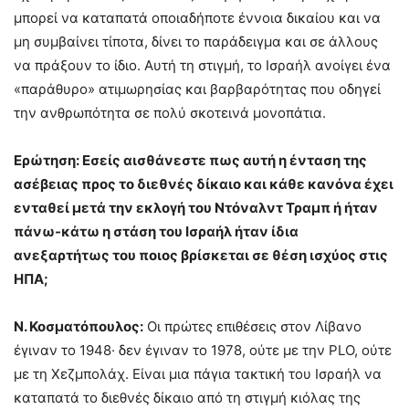
μπορεί να καταπατά οποιαδήποτε έννοια δικαίου και να
μη συμβαίνει τίποτα, δίνει το παράδειγμα και σε άλλους
να πράξουν το ίδιο. Αυτή τη στιγμή, το Ισραήλ ανοίγει ένα
«παράθυρο» ατιμωρησίας και βαρβαρότητας που οδηγεί
την ανθρωπότητα σε πολύ σκοτεινά μονοπάτια.
Ερώτηση: Εσείς αισθάνεστε πως αυτή η ένταση της
ασέβειας προς το διεθνές δίκαιο και κάθε κανόνα έχει
ενταθεί μετά την εκλογή του Ντόναλντ Τραμπ ή ήταν
πάνω-κάτω η στάση του Ισραήλ ήταν ίδια
ανεξαρτήτως του ποιος βρίσκεται σε θέση ισχύος στις
ΗΠΑ;
Ν. Κοσματόπουλος:
Οι πρώτες επιθέσεις στον Λίβανο
έγιναν το 1948· δεν έγιναν το 1978, ούτε με την PLO, ούτε
με τη Χεζμπολάχ. Είναι μια πάγια τακτική του Ισραήλ να
καταπατά το διεθνές δίκαιο από τη στιγμή κιόλας της