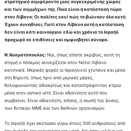
στρατηγικά συμφέροντα μιας συγκεκριμένης χώρας
και των συμμάχων της. Ποια είναι η κατάσταση τώρα
στον Λίβανο; Οι πολίτες εκεί πώς το βιώνουν όλο αυτό;
Έχουν συνηθίσει; Γιατί στον Λίβανο αυτή η κατάσταση
δεν είναι κάτι καινούργιο· εδώ και χρόνια το Ισραήλ
προχωρά σε επιθέσεις και αμφισβητεί σύνορα.
Ν. Κοσματόπουλος:
Ναι, όπως είπατε ακριβώς, αυτή τη
στιγμή ο πόλεμος συνεχίζεται στον Νότιο Λίβανο
κανονικά. Μερικές φορές οι Ισραηλινοί χτυπάνε και μέσα
στη Βηρυτό, όπως πριν από μερικές μέρες,
δολοφωνώντας αδιακρίτως και καταστρέφοντας κτίρια
μέσα στον αστικό ιστό. Είναι αδιανόητο αυτό που
συμβαίνει. Είναι αδιανόητη, επίσης, η σιωπή της Δύσης,
των δυτικών ΜΜΕ και των διεθνών οργανισμών.
Το Ισραήλ έχει σκοτώσει γύρω στους 500 ανθρώπους από
την έναρξη της εκεχειρίας και μετά. Και όταν μιλάμε για