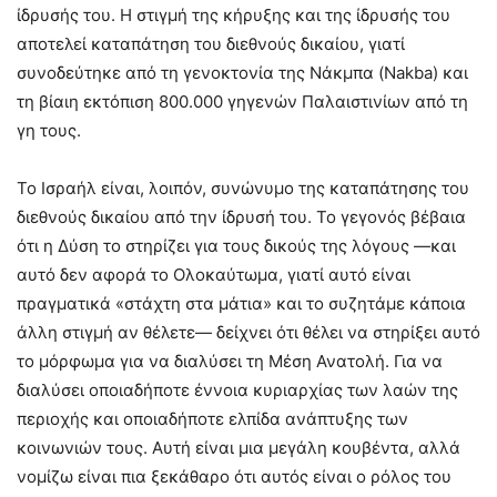
ίδρυσής του. Η στιγμή της κήρυξης και της ίδρυσής του
αποτελεί καταπάτηση του διεθνούς δικαίου, γιατί
συνοδεύτηκε από τη γενοκτονία της Νάκμπα (Nakba) και
τη βίαιη εκτόπιση 800.000 γηγενών Παλαιστινίων από τη
γη τους.
Το Ισραήλ είναι, λοιπόν, συνώνυμο της καταπάτησης του
διεθνούς δικαίου από την ίδρυσή του. Το γεγονός βέβαια
ότι η Δύση το στηρίζει για τους δικούς της λόγους —και
αυτό δεν αφορά το Ολοκαύτωμα, γιατί αυτό είναι
πραγματικά «στάχτη στα μάτια» και το συζητάμε κάποια
άλλη στιγμή αν θέλετε— δείχνει ότι θέλει να στηρίξει αυτό
το μόρφωμα για να διαλύσει τη Μέση Ανατολή. Για να
διαλύσει οποιαδήποτε έννοια κυριαρχίας των λαών της
περιοχής και οποιαδήποτε ελπίδα ανάπτυξης των
κοινωνιών τους. Αυτή είναι μια μεγάλη κουβέντα, αλλά
νομίζω είναι πια ξεκάθαρο ότι αυτός είναι ο ρόλος του