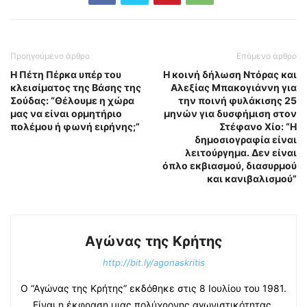
Προηγούμενο άρθρο
Επόμενο άρθρο
Η Πέτη Πέρκα υπέρ του
Η κοινή δήλωση Ντόρας και
κλεισίματος της Βάσης της
Αλεξίας Μπακογιάννη για
Σούδας: “Θέλουμε η χώρα
την ποινή φυλάκισης 25
μας να είναι ορμητήριο
μηνών για δυσφήμιση στον
πολέμου ή φωνή ειρήνης;”
Στέφανο Χίο: “Η
δημοσιογραφία είναι
λειτούργημα. Δεν είναι
όπλο εκβιασμού, διασυρμού
και κανιβαλισμού”
Αγώνας της Κρήτης
http://bit.ly/agonaskritis
Ο “Αγώνας της Κρήτης” εκδόθηκε στις 8 Ιουλίου του 1981.
Είναι η έκφραση μιας πολύχρονης αγωνιστικότητας.