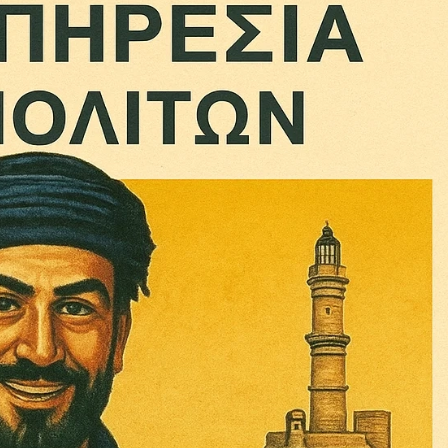
ληρώσουν. Και το σεβόμαστε.
η οικονομική κατάσταση, συνέχισε να μας διαβάζεις δωρεάν.
για όλους.
έ μας σήμερα. Ορίστε δύο καλοί λόγοι για να το κάνεις:
σχύει άμεσα την ποιότητα και την ανεξαρτησία της δημοσιογρ
 από έναν καφέ και η διαδικασία διαρκεί λιγότερο από 1 λεπτό
ις συνδρομητής ή δωρητής.
Γίνε συνδρομητής
Σας ευχαριστούμε θερμά.