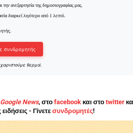
Μαχητική
ι την ανεξαρτησία της δημοσιογραφίας μας.
ίδα
ασία διαρκεί λιγότερο από 1 λεπτό.
ητής.
ε συνδρομητής
Αγώνας της Κρήτ
υχαριστούμε θερμά.
Ποιοι είμαστε
Στείλτε το άρθρο σας | Κάντε μια
ο Google News
, στο
facebook
και στο
twitter
κα
 ειδήσεις - Γίνετε
συνδρομητές
!
ΙΤΕ