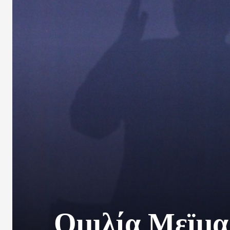
Ομιλία Μεϊμα