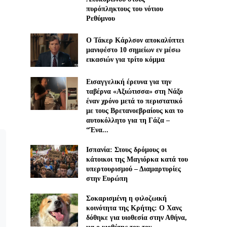
πυρόπληκτους του νότιου
Ρεθύμνου
Ο Τάκερ Κάρλσον αποκαλύπτει
μανιφέστο 10 σημείων εν μέσω
εικασιών για τρίτο κόμμα
Εισαγγελική έρευνα για την
ταβέρνα «Αξιώτισσα» στη Νάξο
έναν χρόνο μετά το περιστατικό
με τους Βρετανοεβραίους και το
αυτοκόλλητο για τη Γάζα –
“Ένα...
Ισπανία: Στους δρόμους οι
κάτοικοι της Μαγιόρκα κατά του
υπερτουρισμού – Διαμαρτυρίες
στην Ευρώπη
Σοκαρισμένη η φιλοζωική
κοινότητα της Κρήτης: Ο Χανς
δόθηκε για υιοθεσία στην Αθήνα,