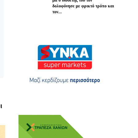
μα ο υιοθέτης του τον
δολοφόνησε με φρικτό τρόπο και
τον...
ης
 δωρεά
ι