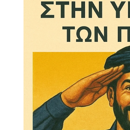
Δεν μπορούν όλοι να π
Αν βρίσκεσαι σε δύσκολ
παραμένει προσβάσιμη 
Αν όμως μπορείς, στήριξ
Η στήριξή σου ενι
Κοστίζει λιγότερο
Επίλεξε σήμερα να γίνε