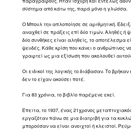
παραγράφους. Ήταν ισχυρή και εντελώς αδύνα
Καθημερινή 
Εφημερ
σύστημα από κάτω της, παρά μόνο η γλώσσα.
Ο Μπουλ την απλοποίησε σε αριθμητική. Έδειξ
αναχθεί σε πράξεις επί δύο τιμών. Αληθές ή ψευ
δύο συνθήκες είναι αληθείς, το αποτέλεσμα ε
ψευδές. Κάθε κρίση που κάνει ο ανθρώπινος 
γραφτεί ως μια εξίσωση που ακολουθεί αυτούς
Οι ειδικοί της λογικής το διάβασαν. Το βρήκ
δεν το είχαν ακούσει ποτέ.
Για 83 χρόνια, το βιβλίο παρέμενε εκεί.
Έπειτα, το 1937, ένας 21χρονος μεταπτυχιακός
εργαζόταν πάνω σε μια διατριβή για τα κυκλ
μπορούσαν να είναι ανοιχτοί ή κλειστοί. Ρεύμα
ΕΓΓΡΑΦΕ