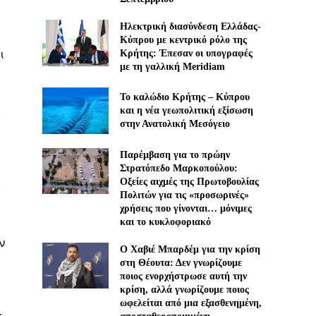
Ηλεκτρική διασύνδεση Ελλάδας-
Κύπρου με κεντρικό ρόλο της
ι
Κρήτης: Έπεσαν οι υπογραφές
με τη γαλλική Meridiam
Το καλώδιο Κρήτης – Κύπρου
α
και η νέα γεωπολιτική εξίσωση
στην Ανατολική Μεσόγειο
Παρέμβαση για το πρώην
Στρατόπεδο Μαρκοπούλου:
Οξείες αιχμές της Πρωτοβουλίας
)
Πολιτών για τις «προσωρινές»
χρήσεις που γίνονται… μόνιμες
και το κυκλοφοριακό
ν
Ο Χαβιέ Μπαρδέμ για την κρίση
στη Θέουτα: Δεν γνωρίζουμε
ποιος ενορχήστρωσε αυτή την
κρίση, αλλά γνωρίζουμε ποιος
ωφελείται από μια εξασθενημένη,