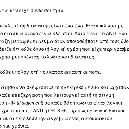
είς δεν είχε συνδέσει πριν.
ας κλειστός διακόπτης είναι ένα ένα. Ένα κύκλωμα με
όταν και οι δύο είναι κλειστοί. Αυτό είναι το AND. Ένα
ληρώσουν. Και το σεβόμαστε.
ταξη μεταφέρει ρεύμα όταν οποιοσδήποτε από τους δύο
η οικονομική κατάσταση, συνέχισε να μας διαβάζεις δωρεάν.
έδειξε ότι κάθε δυνατή λογική σχέση που είχε περιγράψε
για όλους.
χρησιμοποιώντας καλώδια και διακόπτες.
έ μας σήμερα. Ορίστε δύο καλοί λόγοι για να το κάνεις:
 κάθε υπολογιστή που κατασκευάστηκε ποτέ.
σχύει άμεσα την ποιότητα και την ανεξαρτησία της δημοσιογρ
 από έναν καφέ και η διαδικασία διαρκεί λιγότερο από 1 λεπτό
μάτησαν να σκέφτονται το ηλεκτρικό ρεύμα και άρχισα
ις συνδρομητής ή δωρητής.
 κάθε επεξεργαστή που λειτουργεί αυτή τη στιγμή
ση «if» (
if-statement
) σε κάθε βάση κώδικα είναι λογική
Γίνε συνδρομητής
χρησιμοποιεί AND ή OR. Κάθε όριο νευρωνικού δικτύου
α αυτά εκτελούν την άλγεβρα ενός αυτοδίδακτου
Σας ευχαριστούμε θερμά.
 160 χρόνια.