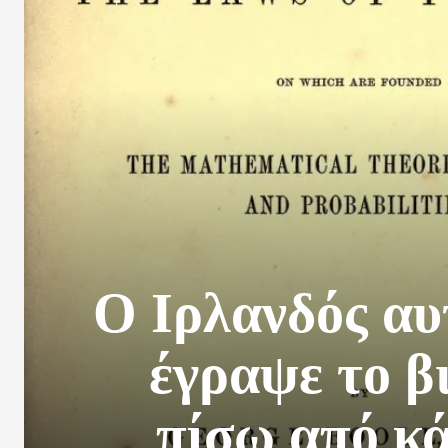
Ο Ιρλανδός αυ
έγραψε το β
πίσω από κά