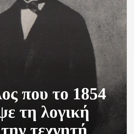
ος που το 1854
ψε τη λογική
 την τεχνητή