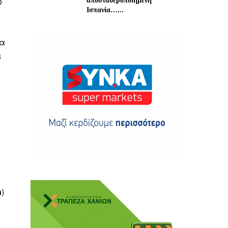
ό
αποσταθεροποιημένη
Ισπανία…...
να
ι
ης
 δωρεά
n
)