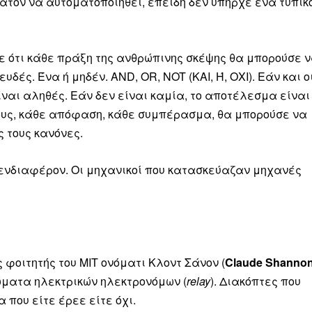
τον να αυτοματοποιηθεί, επειδή δεν υπήρχε ένα τυπικ
Μαχητική
ίδα
ε ότι κάθε πράξη της ανθρώπινης σκέψης θα μπορούσε 
δές. Ένα ή μηδέν. AND, OR, NOT (ΚΑΙ, Ή, ΟΧΙ). Εάν και ο
ίναι αληθές. Εάν δεν είναι καμία, το αποτέλεσμα είναι
νους, κάθε απόφαση, κάθε συμπέρασμα, θα μπορούσε να
Αγώνας της Κρήτ
 τους κανόνες.
Ποιοι είμαστε
αν ενδιαφέρον. Οι μηχανικοί που κατασκεύαζαν μηχανές
Στείλτε το άρθρο σας | Κάντε μια
 φοιτητής του MIT ονόματι Κλοντ Σάνον (
Claude Shanno
ώματα ηλεκτρικών ηλεκτρονόμων (
relay
). Διακόπτες που
 που είτε έρεε είτε όχι.
ΙΤΕ