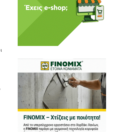
 Η ενημέρωση πρέπει να
ι
αφίας μας.
.
ν