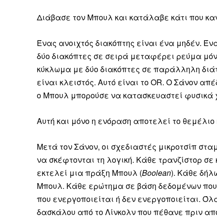
Διάβασε τον Μπουλ και κατάλαβε κάτι που καν
Ένας ανοιχτός διακόπτης είναι ένα μηδέν. Έν
δύο διακόπτες σε σειρά μεταφέρει ρεύμα μόνο 
Δεν μπορούν όλοι να π
κύκλωμα με δύο διακόπτες σε παράλληλη διά
Αν βρίσκεσαι σε δύσκολ
είναι κλειστός. Αυτό είναι το OR. Ο Σάνον απ
παραμένει προσβάσιμη 
ο Μπουλ μπορούσε να κατασκευαστεί φυσικά 
Αν όμως μπορείς, στήριξ
Αυτή και μόνο η ενόραση αποτελεί το θεμέλιο
Η στήριξή σου ενι
Κοστίζει λιγότερο
Μετά τον Σάνον, οι σχεδιαστές μικροτσίπ στα
Επίλεξε σήμερα να γίνε
να σκέφτονται τη λογική. Κάθε τρανζίστορ σε
εκτελεί μια πράξη Μπουλ (
Boolean
). Κάθε δήλω
Μπουλ. Κάθε ερώτημα σε βάση δεδομένων που 
που ενεργοποιείται ή δεν ενεργοποιείται. Όλ
δασκάλου από το Λίνκολν που πέθανε πριν από