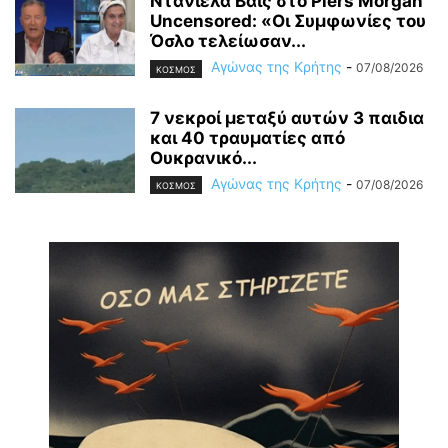
Ντανιέλα Βάις στο Piers Morgan
Uncensored: «Οι Συμφωνίες του
Όσλο τελείωσαν...
Αγώνας της Κρήτης
-
07/08/2026
ΚΟΣΜΟΣ
7 νεκροί μεταξύ αυτών 3 παιδια
και 40 τραυματίες από
Ουκρανικό...
Αγώνας της Κρήτης
-
07/08/2026
ΚΟΣΜΟΣ