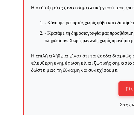
Η στήριξη σας είναι σημαντική γιατί μας επι
Το ξέρουμε…
- Κάνουμε ρεπορτάζ χωρίς φόβο και εξαρτήσει
Το να βλέπετε αυτά τα μ
- Κρατάμε τη δημοσιογραφία μας προσβάσιμη σ
βρίσκουμε κάποια ευχαρ
πληρώσουν. Χωρίς paywall, χωρίς προνόμια μό
πολύ πιο σημαντικό: την
Η στήριξη σας είναι σημ
Η απλή αλήθεια είναι ότι τα έσοδα διαρκώς 
ελεύθερη ενημέρωση είναι ζωτικής σημασίας 
- Κάνουμε ρεπορτά
δώστε μας τη δύναμη να συνεχίσουμε.
αποσιωπήσουμε.
- Κρατάμε τη δημο
ικανότητα να πληρ
Γίν
Η απλή αλήθεια είναι ό
Σας ε
ενημέρωση είναι ζωτικής
να συνεχίσουμε.