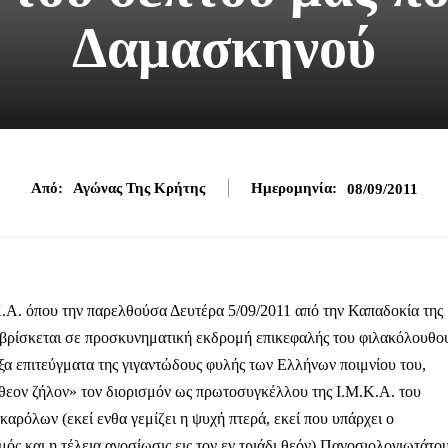
Δαμασκηνού
Από:
Αγώνας Της Κρήτης
Ημερομηνία:
08/09/2011
Α. όπου την παρελθούσα Δευτέρα 5/09/2011 από την Καπαδοκία της
 βρίσκεται σε προσκυνηματική εκδρομή επικεφαλής του φιλακόλουθο
δοξα επιτεύγματα της γιγαντώδους φυλής των Ελλήνων ποιμνίου του,
ένθεον ζήλον» τον διορισμόν ως πρωτοσυγκέλλου της Ι.Μ.Κ.Α. του
αρόλων (εκεί ενθα γεμίζει η ψυχή πτερά, εκεί που υπάρχει ο
μός και η τέλεια αγοσίωσις εις τον εν τριάδι θεόν) Πανοσιολογιωτάτο