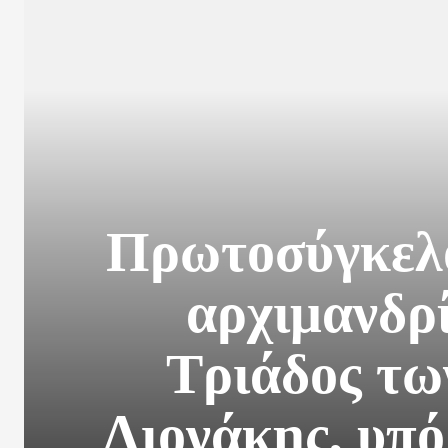
Πρωτοσύγκελο
αρχιμανδρί
Τριάδος τω
Λιονάκης, υπό