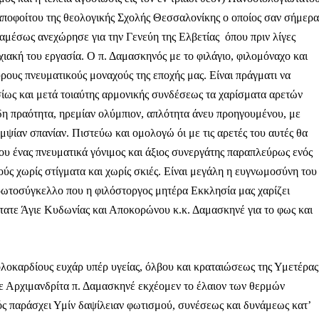
ποφοίτου της θεολογικής Σχολής Θεσσαλονίκης ο οποίος σαν σήμερα
ι αμέσως ανεχώρησε για την Γενεύη της Ελβετίας όπου πριν λίγες
χιακή του εργασία.
Ο π. Δαμασκηνός με το φιλάγιο, φιλομόναχο και
υρους πνευματικούς μοναχούς της εποχής μας. Είναι πράγματι να
ίως και μετά τοιαύτης αρμονικής συνδέσεως τα χαρίσματα αρετών
δη πραότητα, ηρεμίαν ολύμπιον, απλότητα άνευ προηγουμένου, με
μψίαν σπανίαν. Πιστεύω και ομολογώ όι με τις αρετές του αυτές θα
του ένας πνευματικά γόνιμος και άξιος συνεργάτης παραπλεύρως ενός
ύς χωρίς στίγματα και χωρίς σκιές. Είναι μεγάλη η ευγνωμοσύνη του
ρωτοσύγκελλο που η φιλόστοργος μητέρα Εκκλησία μας χαρίζει
τατε Άγιε Κυδωνίας και Αποκορώνου κ.κ. Δαμασκηνέ για το φως και
οκαρδίους ευχάρ υπέρ υγείας, όλβου και κραταιώσεως της Υμετέρας
Μαχητική
ε Αρχιμανδρίτα π. Δαμασκηνέ εκχέομεν το έλαιον των θερμών
ίδα
ός παράσχει Υμίν δαψίλειαν φωτισμού, συνέσεως και δυνάμεως κατ’