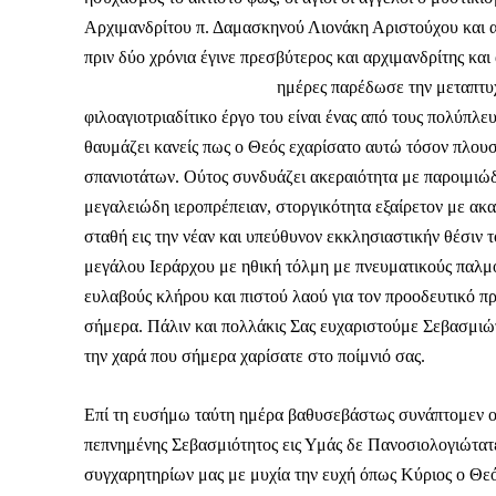
Αρχιμανδρίτου π. Δαμασκηνού Λιονάκη Αριστούχου και α
πριν δύο χρόνια έγινε πρεσβύτερος και αρχιμανδρίτης κα
ημέρες παρέδωσε την μεταπτυ
φιλοαγιοτριαδίτικο έργο του είναι ένας από τους πολύπλε
θαυμάζει κανείς πως ο Θεός εχαρίσατο αυτώ τόσον πλουσ
σπανιοτάτων. Ούτος συνδυάζει ακεραιότητα με παροιμιώ
μεγαλειώδη ιεροπρέπειαν, στοργικότητα εξαίρετον με ακα
σταθή εις την νέαν και υπεύθυνον εκκλησιαστικήν θέσιν 
μεγάλου Ιεράρχου με ηθική τόλμη με πνευματικούς παλμο
ευλαβούς κλήρου και πιστού λαού για τον προοδευτικό π
σήμερα. Πάλιν και πολλάκις Σας ευχαριστούμε Σεβασμιώ
την χαρά που σήμερα χαρίσατε στο ποίμνιό σας.
Επί τη ευσήμω ταύτη ημέρα βαθυσεβάστως συνάπτομεν ολ
Καθημερινή 
πεπνημένης Σεβασμιότητος εις Υμάς δε Πανοσιολογιώτατ
Εφημερ
συγχαρητηρίων μας με μυχία την ευχή όπως Κύριος ο Θε