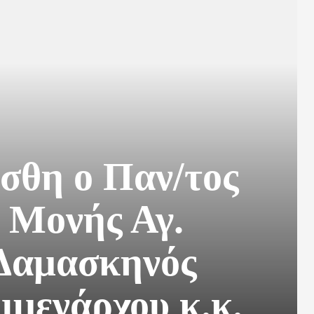
σθη ο Παν/τος
. Μονής Αγ.
 Δαμασκηνός
ιμενάρχου κ.κ.