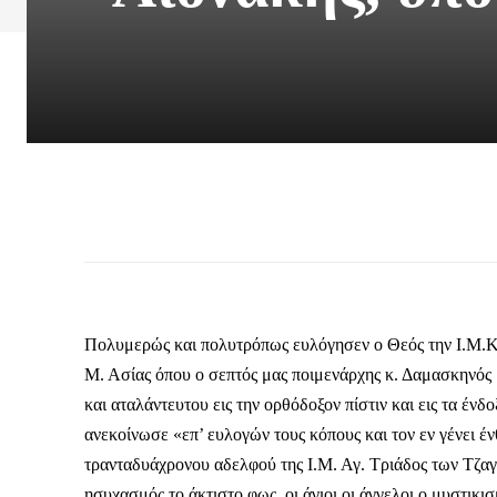
Πολυμερώς και πολυτρόπως ευλόγησεν ο Θεός την Ι.Μ.Κ.
Μ. Ασίας όπου ο σεπτός μας ποιμενάρχης κ. Δαμασκηνός
και αταλάντευτου εις την ορθόδοξον πίστιν και εις τα έν
ανεκοίνωσε «επ’ ευλογών τους κόπους και τον εν γένει 
τρανταδυάχρονου αδελφού της Ι.Μ. Αγ. Τριάδος των Τζαγκ
ησυχασμός το άκτιστο φως, οι άγιοι οι άγγελοι ο μυστικισ