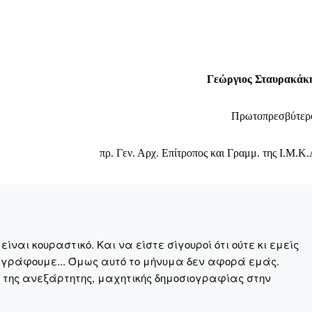
Γεώργιος Σταυρακάκ
Αγώνας της Κρήτ
Πρωτοπρεσβύτερ
Ποιοι είμαστε
Στείλτε το άρθρο σας | Κάντε μια
πρ. Γεν. Αρχ. Επίτροπος και Γραμμ. της Ι.Μ.Κ.
ναι κουραστικό. Και να είστε σίγουροί ότι ούτε κι εμείς
 γράφουμε... Όμως αυτό το μήνυμα δεν αφορά εμάς.
ΙΤΕ
η της ανεξάρτητης, μαχητικής δημοσιογραφίας στην