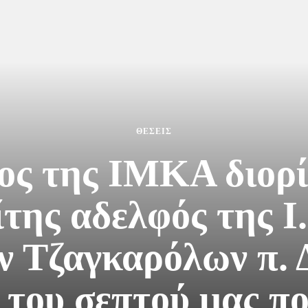
ΘΕΣΕΙΣ
ς της ΙΜΚΑ διορί
της αδελφός της Ι
ν Τζαγκαρόλων π.
 του σεπτού μας πο