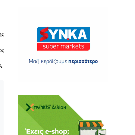
ης
ης
ος
 δωρεά
Α.