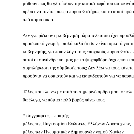
μάθουν πως θα γλιτώσουν την καταστροφή του αυτοκινήτ
πρέπει να τονίσω πως ο πυροσβεστήρας και το κουτί πρώ
Το ξέρουμε…
από καμιά οικία.
Το να βλέπετε αυτά τα μ
βρίσκουμε κάποια ευχαρ
Δεν γνωρίζω αν η κυβέρνηση τώρα τελευταία έχει προσλάβ
πολύ πιο σημαντικό: την
προσωπικό γνωρίζω πολύ καλά ότι δεν είναι αρκετό για τ
κυβέρνησης, για ποιον λόγο τους εποχικούς πυροσβέστες 
Η στήριξη σας είναι σημ
αυτοί οι συνάνθρωποί μας με το ψυχοφθόρο άγχος που του
- Κάνουμε ρεπορτά
συμπλήρωση της σύμβασής τους; Δεν λέω να τους κάνετε 
αποσιωπήσουμε.
προσόντα να ορκιστούν και να εκπαιδευτούν για να παραμ
- Κρατάμε τη δημο
ικανότητα να πληρ
Τέλος και κλείνω με αυτό το σημερινό άρθρο μου, ο πέλε
Η απλή αλήθεια είναι ό
θα έλεγα, να πέφτει πολύ βαρύς πάνω τους.
ενημέρωση είναι ζωτικής
να συνεχίσουμε.
* συγγραφέας – ποιητής
μέλος της Παγκοσμίου Ενώσεως Ελλήνων Λογοτεχνών,
μέλος των Πνευματικών Δημιουργών νομού Χανίων