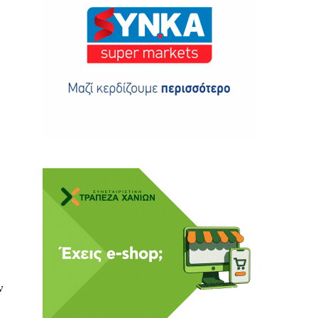
ης
 δωρεά
ν