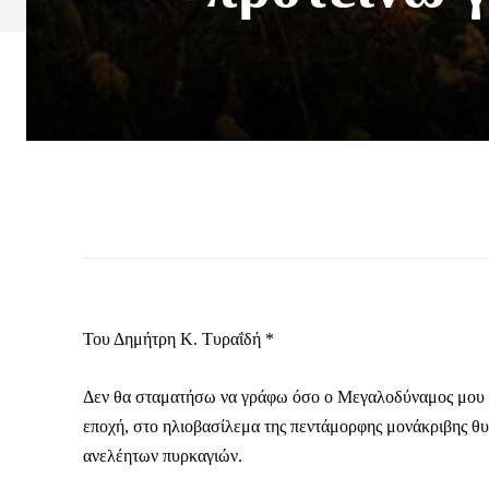
Του Δημήτρη Κ. Τυραΐδή *
Δεν θα σταματήσω να γράφω όσο ο Μεγαλοδύναμος μου επ
εποχή, στο ηλιοβασίλεμα της πεντάμορφης μονάκριβης θυ
ανελέητων πυρκαγιών.