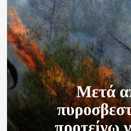
Μετά απ
πυροσβεστ
προτείνω γ