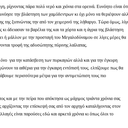
η, ρίχνοντας πάρα πολύ νερό και χιόνια στα ορεινά. Ευνόητο είναι ότ
 ευνόησε την βλάστηση των χαμόδεντρων κι όχι μόνο να θεριέψουν αλ
ης της ξυπνώντας την από τον χειμερινό της λήθαργο. Τώρα όμως, λίγ
ς κι άδειασαν τα βαρέλια της και τα χόρτα και η άγρια της βλάστηση
έλει ή μάλλον με την προσταγή του Μεγαλοδύναμου σε λίγες μέρες θα
νονται τροφή της αδυσώπητης πύρινης λαίλαπας.
 μόνο για την κατάσβεση των πυρκαγιών αλλά και για την έγκυρη
ώνουν τα αιθέρια για την έγκαιρη εντόπισή τους. ελπίζουμε πως θα
βουμε περισσότερα μέτρα για την αντιμετώπιση τους πιο
 και με την πείρα που απόκτησα ως μάχιμος τριάντα χρόνια σας
ς αρχίζοντας την επίσκεψή σας από τον αρχηγό καταλήγοντας στον
Μαχητική
λαγές είναι παρούσες εδώ και αρκετά χρόνια κι όπως όλοι το
ίδα