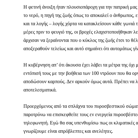
Η φετινή άνοιξη ήταν πλουσιοπάροχη για την πατρική μας γ
το νερό, η πηγή της ζωής όπως το αποκαλεί ο άνθρωπος,
και τα λογής – λογής χόρτα να κατακλείσουν κάθε γωνιά τ
μέρες πριν το φευγιό της, οι βροχές ελαχιστοποιήθηκαν λε
άρχισαν να ξεραίνονται που ο κύκλος της ζωής έτσι το θ
αποξεραθούν τελείως και αυτό σημαίνει ότι αυτομάτως γί
Η κυβέρνηση απ’ ότι άκουσα έχει λάβει τα μέτρα της όχι
εντόπισή τους με την βοήθεια των 100 ντρόουν που θα οργ
αποδώσουν καρπούς. Δεν αρκούν όμως αυτά. Πρέπει να λά
αποτελεσματικά.
Προερχόμενος από τα σπλάχνα του πυροσβεστικού σώματος
παροτρύνω να επισκεφθείτε τους εν ενεργεία πυροσβέστε
Καθημερινή 
τηλεφωνητή. Εγώ θα σας υπενθυμίσω πως οι κλιματικές αλ
Εφημερ
γνωρίζουμε είναι απρόβλεπτες και ανελέητες.