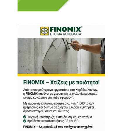
ι ούτε κι εμείς
αφορά εμάς. Αφορά κάτι
ρήτη.
α πούμε ή τι να
 δεν έχουν την
ν οικονομική δυνατότητα.
ραγματικά ελεύθερη
ότε δώστε μας τη δύναμη