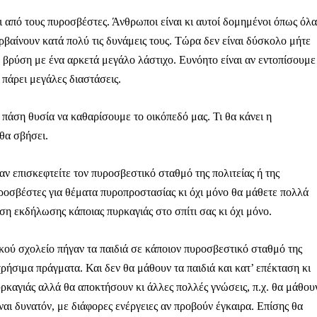
ι από τους πυροσβέστες. Άνθρωποι είναι κι αυτοί δομημένοι όπως όλα
ρβαίνουν κατά πολύ τις δυνάμεις τους. Τώρα δεν είναι δύσκολο μήτε
 βρύση με ένα αρκετά μεγάλο λάστιχο. Ευνόητο είναι αν εντοπίσουμε
πάρει μεγάλες διαστάσεις.
Αγώνας της Κρήτ
 πάση θυσία να καθαρίσουμε το οικόπεδό μας. Τι θα κάνει η
Ποιοι είμαστε
θα σβήσει.
Στείλτε το άρθρο σας | Κάντε μια
αν επισκεφτείτε τον πυροσβεστικό σταθμό της πολιτείας ή της
ροσβέστες για θέματα πυροπροστασίας κι όχι μόνο θα μάθετε πολλά
η εκδήλωσης κάποιας πυρκαγιάς στο σπίτι σας κι όχι μόνο.
ικού σχολείο πήγαν τα παιδιά σε κάποιον πυροσβεστικό σταθμό της
ρήσιμα πράγματα. Και δεν θα μάθουν τα παιδιά και κατ’ επέκταση κι
ΙΤΕ
πυρκαγιάς αλλά θα αποκτήσουν κι άλλες πολλές γνώσεις, π.χ. θα μάθου
αι δυνατόν, με διάφορες ενέργειες αν προβούν έγκαιρα. Επίσης θα