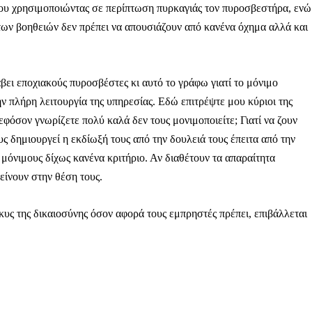
ου χρησιμοποιώντας σε περίπτωση πυρκαγιάς τον πυροσβεστήρα, ενώ
των βοηθειών δεν πρέπει να απουσιάζουν από κανένα όχημα αλλά και
ηνύματα μπορεί να είναι κουραστικό. Και να είστε σίγουροί ότ
ίστηση από το να τα γράφουμε... Όμως αυτό το μήνυμα δεν 
ει εποχιακούς πυροσβέστες κι αυτό το γράφω γιατί το μόνιμο
 επιβίωση της ανεξάρτητης, μαχητικής δημοσιογραφίας στην K
ην πλήρη λειτουργία της υπηρεσίας. Εδώ επιτρέψτε μου κύριοι της
εφόσον γνωρίζετε πολύ καλά δεν τους μονιμοποιείτε; Γιατί να ζουν
αντική γιατί μας επιτρέπει να:
ς δημιουργεί η εκδίωξή τους από την δουλειά τους έπειτα από την
ζ χωρίς φόβο και εξαρτήσεις. Κανείς δεν μας υπαγορεύει τι ν
μόνιμους δίχως κανένα κριτήριο. Αν διαθέτουν τα απαραίτητα
είνουν στην θέση τους.
σιογραφία μας προσβάσιμη σε όλους, ακόμη και σε αυτούς που
ώσουν. Χωρίς paywall, χωρίς προνόμια μόνο για όσους έχουν τη
κυς της δικαιοσύνης όσον αφορά τους εμπρηστές πρέπει, επιβάλλεται
τι τα έσοδα διαρκώς συρρικνώνονται. Αν πιστεύετε ότι μια π
 σημασίας για τη δημοκρατία και τον έλεγχο της εξουσίας, τ
Γίνε συνδρομητής