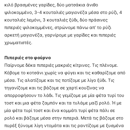
κιλό βρασμένες γαρίδες, δύο ματσάκια άνιθο
ψιλοκομμένο, 3-4 κουταλιές μαγιονέζα μέσα στο ρύζι, 4
κουταλιές λεμόνι, 3 κουταλιές ξύδι, δύο πράσινες
πιπεριές ψιλοκομμένες, στρώνομε πάνω απ’ το ρύζι
αρκετή μαγιονέζα, γαρνίρομε με γαρίδες και πιπεριές
χρωματιστές.
Πιπεριές στο φούρνο
Παίρνομε δέκα πιπεριές μακριές κίτρινες. Τις πλένομε.
Κόβομε το κοτσάνι χωρίς να φύγει και τις καθαρίζομε από
μέσα. Τις αλατίζομε και τις ποτίζομε με λίγο ξύδι. Τις
τηγανίζομε και τις βάζομε σε χαρτί κουζίνας να
απορροφήσουν το λάδι. Τις γεμίζομε με μία φέτα τυρί του
τοστ και μια φέτα ζαμπόν και τα τυλάμε μαζί ρολό. Ή με
μία φέτα τυρί τοστ και ένα κομμάτι τυρί φέτα πάλι σε
ρολό και βάζομε μέσα στην πιπεριά. Μετά τις βάζομε στο
πυρέξ ξύνομε λίγη ντομάτα και τις ραντίζομε με ξυσμένα