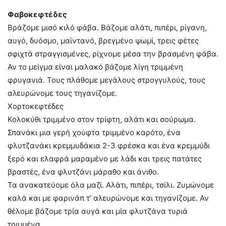
Φαβοκεφτέδες
Βράζομε μισό κιλό φάβα. Βάζομε αλάτι, πιπέρι, ρίγανη,
αυγό, δυόσμο, μαϊντανό, βρεγμένο ψωμί, τρεις φέτες
σφιχτά στραγγισμένες, ρίχνομε μέσα την βρασμένη φάβα.
Αν το μείγμα είναι μαλακό βάζομε λίγη τριμμένη
φρυγανιά. Τους πλάθομε μεγάλους στρογγυλούς, τους
αλευρώνομε τους τηγανίζομε.
Χορτοκεφτέδες
Κολοκύθι τριμμένο στον τρίφτη, αλάτι και σούρωμα.
Σπανάκι μια γερή χούφτα τριμμένο καρότο, ένα
φλυτζανάκι κρεμμυδάκια 2-3 φρέσκα και ένα κρεμμύδι
ξερό και ελαφρά μαραμένο με λάδι και τρεις πατάτες
βραστές, ένα φλυτζάνι μάραθο και άνιθο.
Τα ανακατεύομε όλα μαζί. Αλάτι, πιπέρι, τσίλι. Ζυμώνομε
καλά και με φαρινάπ τ’ αλευρώνομε και τηγανίζομε. Αν
θέλομε βάζομε τρία αυγά και μία φλυτζάνα τυριά
τριμμένα.