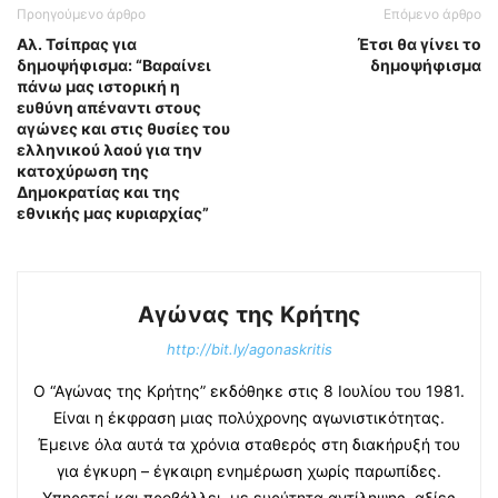
Προηγούμενο άρθρο
Επόμενο άρθρο
Αλ. Τσίπρας για
Έτσι θα γίνει το
δημοψήφισμα: “Βαραίνει
δημοψήφισμα
πάνω μας ιστορική η
ευθύνη απέναντι στους
αγώνες και στις θυσίες του
ελληνικού λαού για την
κατοχύρωση της
Δημοκρατίας και της
εθνικής μας κυριαρχίας”
Αγώνας της Κρήτης
http://bit.ly/agonaskritis
Ο “Αγώνας της Κρήτης” εκδόθηκε στις 8 Ιουλίου του 1981.
Είναι η έκφραση μιας πολύχρονης αγωνιστικότητας.
Έμεινε όλα αυτά τα χρόνια σταθερός στη διακήρυξή του
για έγκυρη – έγκαιρη ενημέρωση χωρίς παρωπίδες.
Υπηρετεί και προβάλλει, με ευρύτητα αντίληψης, αξίες