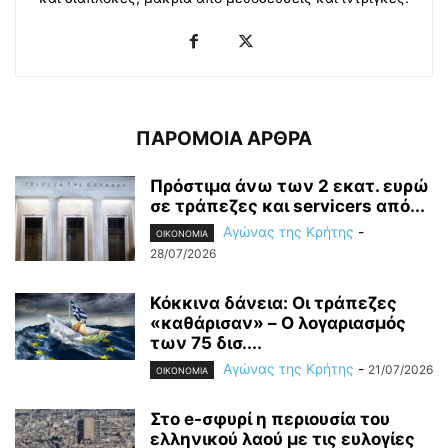
ΠΑΡΟΜΟΙΑ ΑΡΘΡΑ
Πρόστιμα άνω των 2 εκατ. ευρώ
σε τράπεζες και servicers από...
Αγώνας της Κρήτης
-
OIKONOMIA
28/07/2026
Κόκκινα δάνεια: Οι τράπεζες
«καθάρισαν» – O λογαριασμός
των 75 δισ....
Αγώνας της Κρήτης
-
21/07/2026
OIKONOMIA
Στο e-σφυρί η περιουσία του
ελληνικού λαού με τις ευλογίες