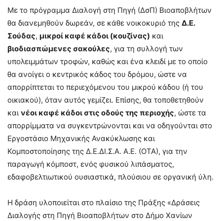
Με το πρόγραμμα Διαλογή στη Πηγή (ΔσΠ) Βιοαποβλήτων
θα διανεμηθούν δωρεάν, σε κάθε νοικοκυριό της
Δ.Ε.
Σούδας
,
μικροί καφέ κάδοι (κουζίνας)
και
βιοδιασπώμενες σακούλες
, για τη συλλογή των
υπολειμμάτων τροφών, καθώς και ένα κλειδί με το οποίο
θα ανοίγει ο κεντρικός κάδος του δρόμου, ώστε να
απορρίπτεται το περιεχόμενου του μικρού κάδου (ή του
οικιακού), όταν αυτός γεμίζει. Επίσης, θα τοποθετηθούν
και
νέοι καφέ κάδοι στις οδούς της περιοχής
, ώστε τα
απορρίμματα να συγκεντρώνονται και να οδηγούνται στο
Εργοστάσιο Μηχανικής Ανακύκλωσης και
Κομποστοποίησης της Δ.Ε.ΔΙ.Σ.Α. Α.Ε. (ΟΤΑ), για την
παραγωγή κόμποστ, ενός φυσικού λιπάσματος,
εδαφοβελτιωτικού ουσιαστικά, πλούσιου σε οργανική ύλη.
Η δράση υλοποιείται στο πλαίσιο της Πράξης «Δράσεις
Διαλογής στη Πηγή Βιοαποβλήτων στο Δήμο Χανίων