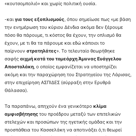
«κουτσομπολιό» και χωρίς πολιτική ουσία.
-και
για τους εξοπλισμούς
, όπου σημείωσε πως «με βάση
την ενημέρωση του κύριου Δένδια ακόμα δεν ξέρουμε
πόσο θα πάρουμε, τι κόστος θα έχουν, την οπλισμό θα
έχουν, με τι θα τα πάρουμε και εδώ κάποιοι το
παίρνουν
στρατηλάτες
». Το τελευταίο θεωρήθηκε
σαφής
αιχμή κατά του τομεάρχη Άμυνας
Ευάγγελου
Αποστολάκη
, ο οποίος εμφανίζεται να υποστηρίζει
ακόμη και την παραχώρηση του Στρατηγείου της Λάρισας,
στην επιχείρηση ΑΣΠΙΔΕΣ (σύρραξη στην Ερυθρά
Θάλασσα).
Τα παραπάνω, απηχούν ένα γενικότερο
κλίμα
αμφισβήτησης
του προέδρου μεταξύ των επιτελικών
στελεχών και προσώπων της ηγετικής ομάδας και την
προσπάθεια του Κασσελάκη να αποτινάξει ό,τι θεωρεί