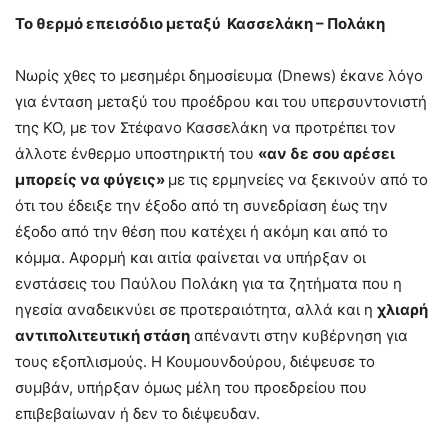
Το θερμό επεισόδιο μεταξύ Κασσελάκη – Πολάκη
Νωρίς χθες το μεσημέρι δημοσίευμα (Dnews) έκανε λόγο
για ένταση μεταξύ του προέδρου και του υπερσυντονιστή
της ΚΟ, με τον Στέφανο Κασσελάκη να προτρέπει τον
άλλοτε ένθερμο υποστηρικτή του
«αν δε σου αρέσει
μπορείς να φύγεις»
με τις ερμηνείες να ξεκινούν από το
ότι του έδειξε την έξοδο από τη συνεδρίαση έως την
έξοδο από την θέση που κατέχει ή ακόμη και από το
κόμμα. Αφορμή και αιτία φαίνεται να υπήρξαν οι
ενστάσεις του Παύλου Πολάκη για τα ζητήματα που η
ηγεσία αναδεικνύει σε προτεραιότητα, αλλά και η
χλιαρή
αντιπολιτευτική στάση
απέναντι στην κυβέρνηση για
τους εξοπλισμούς. Η Κουμουνδούρου, διέψευσε το
συμβάν, υπήρξαν όμως μέλη του προεδρείου που
επιβεβαίωναν ή δεν το διέψευδαν.