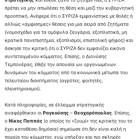
πρέπει να μην απωλέσει τη θέση και μαζί την κυβερνητική
προοπτική. Ανέφερε ότι ο ΣΥΡΙΖΑ εμφανίστηκε με θολές ή
αλλιώς «αμφίσημες» θέσεις για μια σειρά από ζητήματα
(νομοσχέδιο για τα ομόφυλα ζευγάρια, εξοπλιστικά, μη
κρατικά πανεπιστήμια, εξοπλισμοί, επιστολική ψήφος) και
άσκησε την κριτική ότι ο ΣΥΡΙΖΑ δεν εμφανίζει εικόνα
συντεταγμένου κόμματος. Επίσης, ο Διονύσης
Τεμπονέρας, έθιξε την απουσία ων οργανωμένων
δυνάμεων του κόμματος από τα κοινωνικά μέτωπα του
τελευταίου διαστήματος (αγρότες, φοιτητές,
πλειστηριασμοί).
Κατά πληροφορίες, σε έλλειμμα στρατηγικής
αναφέρθηκαν οι
Ραγκούσης
–
Θεοχαρόπουλος
. Επίσης,
ο
Νίκος Παππάς
(ο οποίος το «ζουμί» της κριτικής του το
έχει καταθέσει δημόσια) σημείωσε ότι δεν είναι καλή η
πορεία του κόμματος, ενώ υπήρξαν και πιο σκληρές