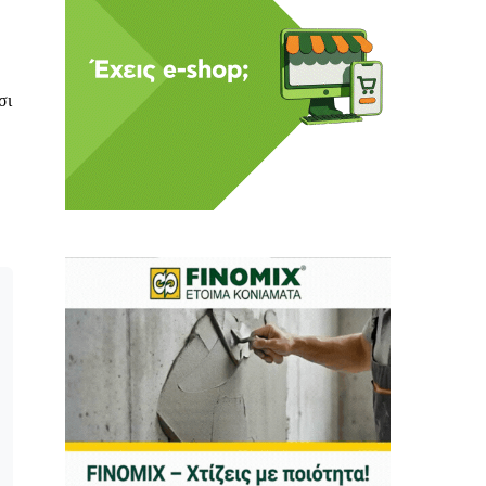
σι
 Η ενημέρωση πρέπει να
αφίας μας.
.