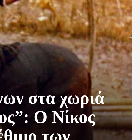
νων στα χωριά
υς”: O Nίκος
έθιμο των