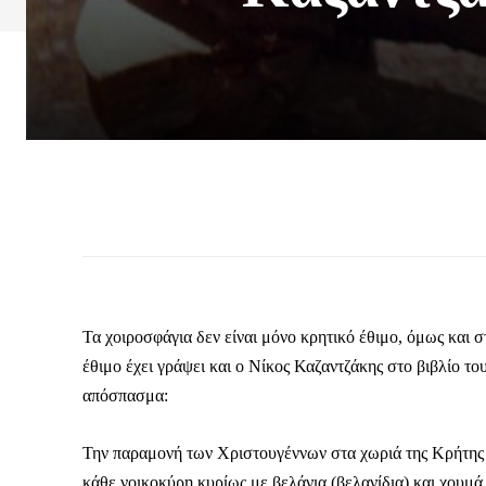
Τα χοιροσφάγια δεν είναι μόνο κρητικό έθιμο, όμως και σ
έθιμο έχει γράψει και ο Νίκος Καζαντζάκης στο βιβλίο 
απόσπασμα:
Την παραμονή των Χριστουγέννων στα χωριά της Κρήτης ε
κάθε νοικοκύρη κυρίως με βελάνια (βελανίδια) και χουμά