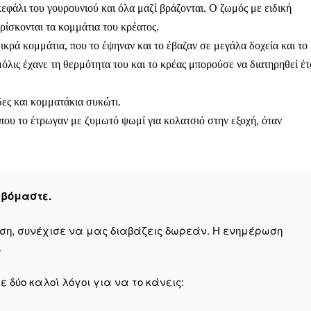
 κεφάλι του γουρουνιού και όλα μαζί βράζονται. Ο ζωμός με ειδική
ρίσκονται τα κομμάτια του κρέατος.
ικρά κομμάτια, που το έψηναν και το έβαζαν σε μεγάλα δοχεία και το
όλις έχανε τη θερμότητα του και το κρέας μπορούσε να διατηρηθεί έτ
ληρώσουν. Και το σεβόμαστε.
ίδες και κομματάκια συκώτι.
η οικονομική κατάσταση, συνέχισε να μας διαβάζεις δωρεάν.
που το έτρωγαν με ζυμωτό ψωμί για κολατσιό στην εξοχή, όταν
για όλους.
έ μας σήμερα. Ορίστε δύο καλοί λόγοι για να το κάνεις:
σχύει άμεσα την ποιότητα και την ανεξαρτησία της δημοσιογρ
εβόμαστε.
 από έναν καφέ και η διαδικασία διαρκεί λιγότερο από 1 λεπτό
ις συνδρομητής ή δωρητής.
αση, συνέχισε να μας διαβάζεις δωρεάν. Η ενημέρωση
.
Γίνε συνδρομητής
 δύο καλοί λόγοι για να το κάνεις:
Σας ευχαριστούμε θερμά.