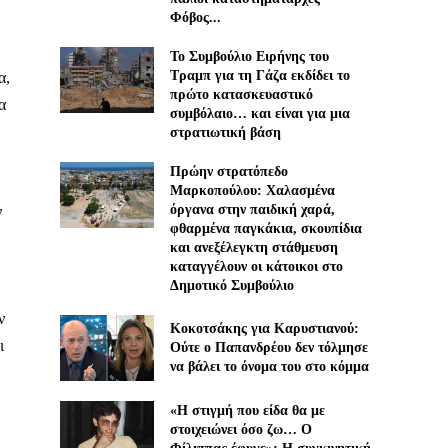
Φόβος...
Το Συμβούλιο Ειρήνης του
Τραμπ για τη Γάζα εκδίδει το
α,
πρώτο κατασκευαστικό
α
συμβόλαιο… και είναι για μια
στρατιωτική βάση
Πρώην στρατόπεδο
Μαρκοπούλου: Χαλασμένα
όργανα στην παιδική χαρά,
ν
φθαρμένα παγκάκια, σκουπίδια
και ανεξέλεγκτη στάθμευση
καταγγέλουν οι κάτοικοι στο
Δημοτικό Συμβούλιο
ν
Κοκοτσάκης για Καρυστιανού:
ι
Ούτε ο Παπανδρέου δεν τόλμησε
να βάλει το όνομα του στο κόμμα
«Η στιγμή που είδα θα με
στοιχειώνει όσο ζω… Ο