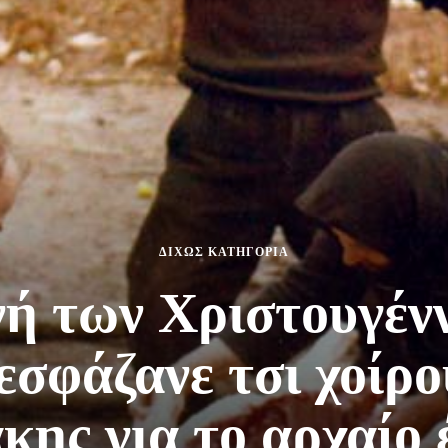
ΔΙΧΩΣ ΚΑΤΗΓΟΡΙΑ
ή των Χριστουγέν
εσφάζανε τσι χοίρο
κης για το αρχαίο 