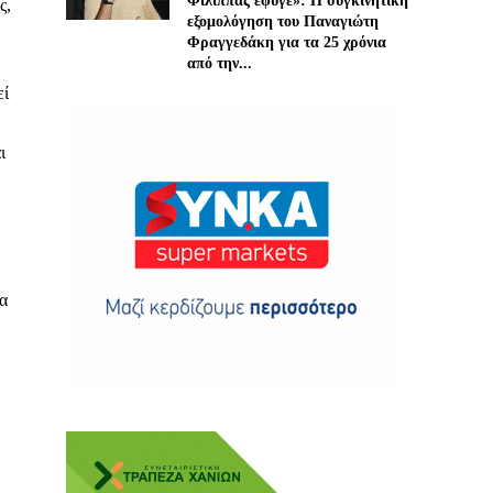
Φίλιππας έφυγε»: Η συγκινητική
ς,
εξομολόγηση του Παναγιώτη
Φραγγεδάκη για τα 25 χρόνια
από την...
εί
ι
ης
 δωρεά
κα