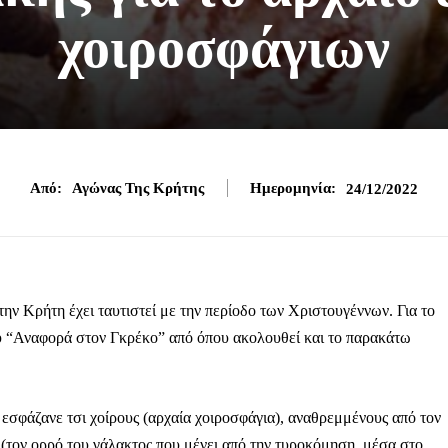
χοιροσφάγιων
Από:
Αγώνας Της Κρήτης
Ημερομηνία:
24/12/2022
την Κρήτη έχει ταυτιστεί με την περίοδο των Χριστουγέννων. Για το
του “Αναφορά στον Γκρέκο” από όπου ακολουθεί και το παρακάτω
σφάζανε τσι χοίρους (αρχαία χοιροσφάγια), αναθρεμμένους από τον
 (τον ορρό του γάλακτος που μένει από την τυροκόμηση, μέσα στο