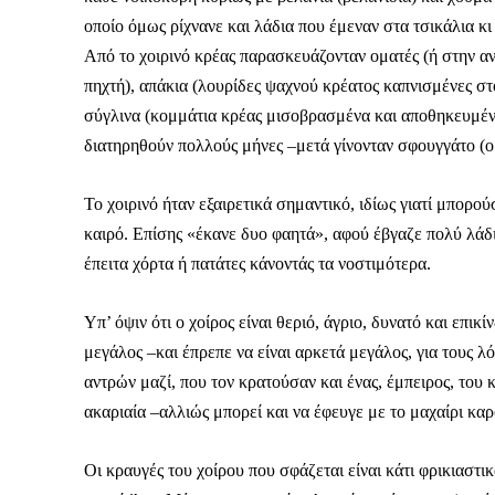
οποίο όμως ρίχνανε και λάδια που έμεναν στα τσικάλια κι 
Από το χοιρινό κρέας παρασκευάζονταν οματές (ή στην αν
πηχτή), απάκια (λουρίδες ψαχνού κρέατος καπνισμένες στ
σύγλινα (κομμάτια κρέας μισοβρασμένα και αποθηκευμένα 
διατηρηθούν πολλούς μήνες –μετά γίνονταν σφουγγάτο (ομ
Το χοιρινό ήταν εξαιρετικά σημαντικό, ιδίως γιατί μπορο
καιρό. Επίσης «έκανε δυο φαητά», αφού έβγαζε πολύ λάδι
έπειτα χόρτα ή πατάτες κάνοντάς τα νοστιμότερα.
Υπ’ όψιν ότι ο χοίρος είναι θεριό, άγριο, δυνατό και επι
μεγάλος –και έπρεπε να είναι αρκετά μεγάλος, για τους
αντρών μαζί, που τον κρατούσαν και ένας, έμπειρος, του 
ακαριαία –αλλιώς μπορεί και να έφευγε με το μαχαίρι κα
Οι κραυγές του χοίρου που σφάζεται είναι κάτι φρικιασ