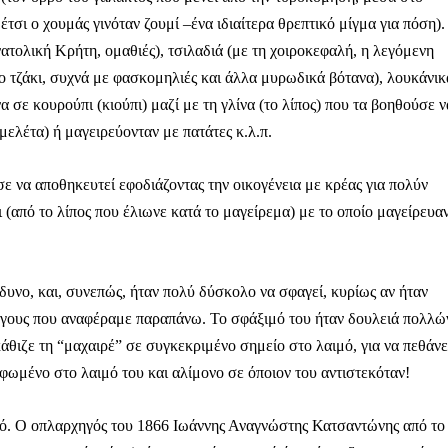
έτσι ο χουμάς γινόταν ζουμί –ένα ιδιαίτερα θρεπτικό μίγμα για πόση).
ατολική Κρήτη, ομαθιές), τσιλαδιά (με τη χοιροκεφαλή, η λεγόμενη
ο τζάκι, συχνά με φασκομηλιές και άλλα μυρωδικά βότανα), λουκάνικ
σε κουρούπι (κιούπι) μαζί με τη γλίνα (το λίπος) που τα βοηθούσε ν
ελέτα) ή μαγειρεύονταν με πατάτες κ.λ.π.
ύσε να αποθηκευτεί εφοδιάζοντας την οικογένεια με κρέας για πολύν
 (από το λίπος που έλιωνε κατά το μαγείρεμα) με το οποίο μαγείρευα
κίνδυνο, και, συνεπώς, ήταν πολύ δύσκολο να σφαγεί, κυρίως αν ήταν
 λόγους που αναφέραμε παραπάνω. Το σφάξιμό του ήταν δουλειά πολλώ
κάθιζε τη “μαχαιρέ” σε συγκεκριμένο σημείο στο λαιμό, για να πεθάνε
ρφωμένο στο λαιμό του και αλίμονο σε όποιον του αντιστεκόταν!
τικό. Ο οπλαρχηγός του 1866 Ιωάννης Αναγνώστης Κατσαντώνης από το