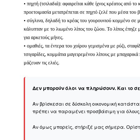
• πηχτή (τσιλαδιά): αφαιρείται κάθε ίχνος κρέατος από το
προετοιμασία μετατρέπεται σε πηχτό ζελέ που μέσα του β
• σύγλινα, δηλαδή το κρέας του γουρουνιού κομμένο σε μ
κάλυπταν με το λιωμένο λίπος του ζώου. Το λίπος έπηζε μ
Δεν μπορούν όλοι να π
για αρκετούς μήνες.
• ομαθιές, τα έντερα του χοίρου γεμισμένα με ρύζι, σταφ
Αν βρίσκεσαι σε δύσκολ
τσιγαρίδες, κομμάτια μαγειρεμένου λίπους με μπαχαρικά 
παραμένει προσβάσιμη 
μάζευαν τις ελιές.
Αν όμως μπορείς, στήριξ
Η στήριξή σου ενι
Δεν μπορούν όλοι να πληρώσουν. Και το σ
Κοστίζει λιγότερο
Επίλεξε σήμερα να γίνε
Αν βρίσκεσαι σε δύσκολη οικονομική κατάστ
πρέπει να παραμένει προσβάσιμη για όλους
Αν όμως μπορείς, στήριξέ μας σήμερα. Ορίστε