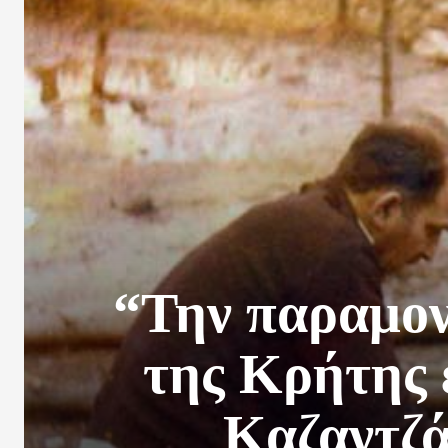
“Την παραμον
της Κρήτης 
Καζαντζά