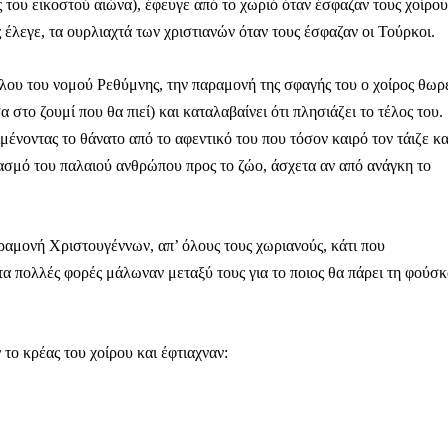
Μαχητική
 του εικοστού αιώνα), έφευγε από το χωριό όταν έσφαζαν τους χοίρου
ίδα
ς έλεγε, τα ουρλιαχτά των χριστιανών όταν τους έσφαζαν οι Τούρκοι.
υ του νομού Ρεθύμνης, την παραμονή της σφαγής του ο χοίρος θωρ
 στο ζουμί που θα πιεί) και καταλαβαίνει ότι πλησιάζει το τέλος του.
ιμένοντας το θάνατο από το αφεντικό του που τόσον καιρό τον τάιζε κα
βασμό του παλαιού ανθρώπου προς το ζώο, άσχετα αν από ανάγκη το
Αγώνας της Κρήτ
Ποιοι είμαστε
ραμονή Χριστουγέννων, απ’ όλους τους χωριανούς, κάτι που
Στείλτε το άρθρο σας | Κάντε μια
στα πολλές φορές μάλωναν μεταξύ τους για το ποιος θα πάρει τη φούσ
το κρέας του χοίρου και έφτιαχναν:
ΙΤΕ