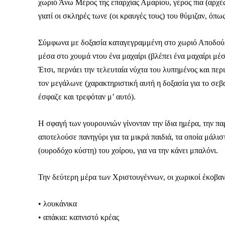
Καθημερινή 
χωριό Άνω Μέρος της επαρχίας Αμαρίου, γέρος πια (αρχές
Εφημερ
γιατί οι σκληρές τωνε (οι κραυγές τους) του θύμιζαν, όπω
Σύμφωνα με δοξασία καταγεγραμμένη στο χωριό Αποδούλο
μέσα στο χουμά ντου ένα μαχαίρι (βλέπει ένα μαχαίρι μέσα
Έτσι, περνάει την τελευταία νύχτα του λυπημένος και περ
τον μεγάλωνε (χαρακτηριστική αυτή η δοξασία για το σε
έσφαζε και τρεφόταν μ’ αυτό).
Η σφαγή των γουρουνιών γίνονταν την ίδια ημέρα, την πα
αποτελούσε πανηγύρι για τα μικρά παιδιά, τα οποία μάλι
(ουροδόχο κύστη) του χοίρου, για να την κάνει μπαλόνι.
Την δεύτερη μέρα των Χριστουγέννων, οι χωρικοί έκοβαν 
• λουκάνικα
• απάκια: καπνιστό κρέας
ΕΓΓΡΑΦΕ