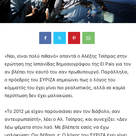
«Ναι, είναι πολύ πιθανό» απαντά ο Αλέξης Τσίπρας στην
ερώτηση της Ισπανίδας δημοσιογράφου της El Pais για τον
αν βλέπει τον εαυτό του σαν πρωθυπουργό. Παράλληλα,
ο πρόεδρος του ΣΥΡΙΖΑ σημειώνει πως ο λόγος του
κόμματός του έχει γίνει πιο ρεαλιστικός, αλλά σε καμία
περίπτωση δεν έχει μαλακώσει.
«Το 2012 με είχαν παρουσιάσει σαν τον διάβολο, σαν
αντευρωπαϊστή», λέει ο Αλ. Τσίπρας, και συνεχίζει: «Δεν
λέω ψέματα στον λαό. Με βλέπετε εσείς να έχω
μαλακώσει; Οχι βέβαια, ε; Ο λόγος του ΣΥΡΙΖΑ έχει γίνει