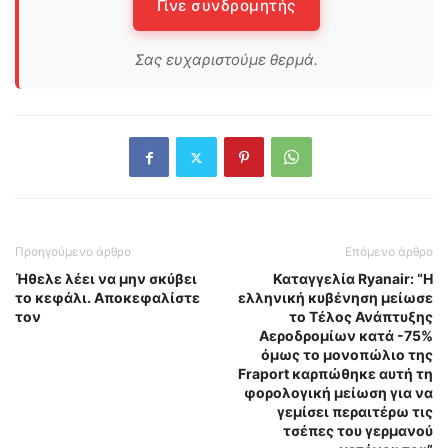
Γίνε συνδρομητής
Σας ευχαριστούμε θερμά.
Προηγούμενο άρθρο
Επόμενο άρθρο
Ήθελε λέει να μην σκύβει
Καταγγελία Ryanair: “Η
το κεφάλι. Αποκεφαλίστε
ελληνική κυβένηση μείωσε
τον
το Τέλος Ανάπτυξης
Αεροδρομίων κατά -75%
όμως το μονοπώλιο της
Fraport καρπώθηκε αυτή τη
φορολογική μείωση για να
γεμίσει περαιτέρω τις
τσέπες του γερμανού