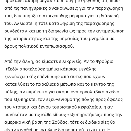
προκαλεί ακόμη μεγαλύτερη οργή το γεγονός ότι, πίσω
από τις πανηγυρικές ανακοινώσεις για την παραχώρησή
του, δεν υπήρξε η στοιχειώδης μέριμνα για τη διάσωσή
του. Άλλωστε, η τότε καταψήφιση της παραχώρησης
συνδεόταν και με τη διαφωνία ως προς την αντιμετώπιση
της ιστορικότητας και της σημασίας του μνημείου με
όρους πολιτικού εντυπωσιασμού.
Από την άλλη, ας είμαστε ειλικρινείς. Αν το Φρούριο
Ιτζεδίν αποτελούσε τμήμα κάποιας μεγάλης
ξενοδοχειακής επένδυσης από αυτές που έχουν
κατακλύσει το παραλιακό μέτωπο και το κέντρο της
πόλης, αν επρόκειτο για ακόμη ένα εργολαβικό σχέδιο
που εξυπηρετεί τον εξευγενισμό της πόλης προς όφελος
του ντόπιου και ξένου τουριστικού κεφαλαίου, ή αν
συνδεόταν με τις κάθε είδους «εξυπηρετήσεις» προς την
αμερικανική βάση της Σούδας, τότε οι διαδικασίες θα
είχαν κινηθεί με εντελώς διαφορετική ταχύτητα. Η