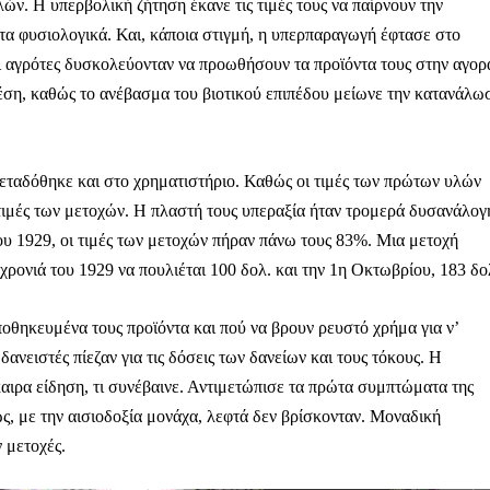
Μαχητική
ν. Η υπερβολική ζήτηση έκανε τις τιμές τους να παίρνουν την
ίδα
τα φυσιολογικά. Και, κάποια στιγμή, η υπερπαραγωγή έφτασε στο
αι αγρότες δυσκολεύονταν να προωθήσουν τα προϊόντα τους στην αγορ
έση, καθώς το ανέβασμα του βιοτικού επιπέδου μείωνε την κατανάλω
εταδόθηκε και στο χρηματιστήριο. Καθώς οι τιμές των πρώτων υλών
Αγώνας της Κρήτ
 τιμές των μετοχών. Η πλαστή τους υπεραξία ήταν τρομερά δυσανάλογ
ου 1929, οι τιμές των μετοχών πήραν πάνω τους 83%. Μια μετοχή
Ποιοι είμαστε
χρονιά του 1929 να πουλιέται 100 δολ. και την 1η Οκτωβρίου, 183 δο
Στείλτε το άρθρο σας | Κάντε μια
ποθηκευμένα τους προϊόντα και πού να βρουν ρευστό χρήμα για ν’
δανειστές πίεζαν για τις δόσεις των δανείων και τους τόκους. Η
ιρα είδηση, τι συνέβαινε. Αντιμετώπισε τα πρώτα συμπτώματα της
, με την αισιοδοξία μονάχα, λεφτά δεν βρίσκονταν. Μοναδική
 μετοχές.
ΙΤΕ