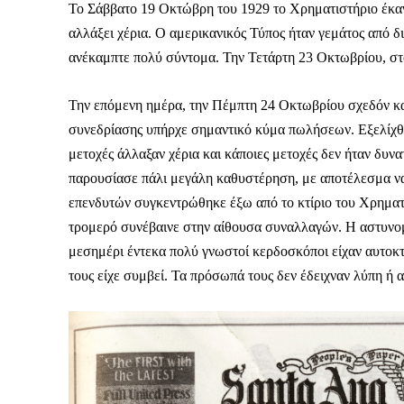
Το Σάββατο 19 Οκτώβρη του 1929 το Χρηματιστήριο έκανε
αλλάξει χέρια. Ο αμερικανικός Τύπος ήταν γεμάτος από δ
ανέκαμπτε πολύ σύντομα. Την Τετάρτη 23 Οκτωβρίου, στ
Την επόμενη ημέρα, την Πέμπτη 24 Οκτωβρίου σχεδόν κανε
συνεδρίασης υπήρχε σημαντικό κύμα πωλήσεων. Εξελίχθ
μετοχές άλλαξαν χέρια και κάποιες μετοχές δεν ήταν δυ
παρουσίασε πάλι μεγάλη καθυστέρηση, με αποτέλεσμα ν
επενδυτών συγκεντρώθηκε έξω από το κτίριο του Χρηματι
τρομερό συνέβαινε στην αίθουσα συναλλαγών. Η αστυνομί
μεσημέρι έντεκα πολύ γνωστοί κερδοσκόποι είχαν αυτοκ
τους είχε συμβεί. Τα πρόσωπά τους δεν έδειχναν λύπη ή