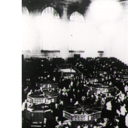
Δεν μπορούν όλοι να π
Αν βρίσκεσαι σε δύσκολ
παραμένει προσβάσιμη 
Αν όμως μπορείς, στήριξ
Η στήριξή σου ενι
Κοστίζει λιγότερο
Επίλεξε σήμερα να γίνε