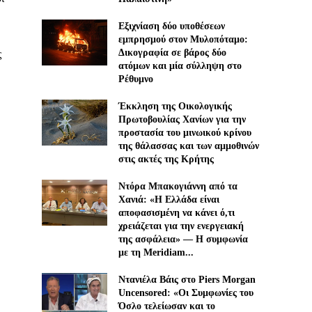
Εξιχνίαση δύο υποθέσεων
εμπρησμού στον Μυλοπόταμο:
Δικογραφία σε βάρος δύο
ς
ατόμων και μία σύλληψη στο
Ρέθυμνο
Έκκληση της Οικολογικής
Πρωτοβουλίας Χανίων για την
προστασία του μινωικού κρίνου
της θάλασσας και των αμμοθινών
στις ακτές της Κρήτης
Ντόρα Μπακογιάννη από τα
Χανιά: «Η Ελλάδα είναι
αποφασισμένη να κάνει ό,τι
χρειάζεται για την ενεργειακή
της ασφάλεια» — Η συμφωνία
με τη Meridiam...
Ντανιέλα Βάις στο Piers Morgan
Uncensored: «Οι Συμφωνίες του
Όσλο τελείωσαν και το