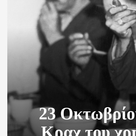
23 Οκτωβρίου
Κραχ του χρ