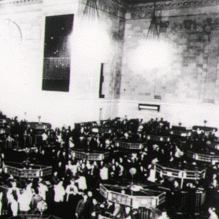
ληρώσουν. Και το σεβόμαστε.
η οικονομική κατάσταση, συνέχισε να μας διαβάζεις δωρεάν.
για όλους.
έ μας σήμερα. Ορίστε δύο καλοί λόγοι για να το κάνεις:
σχύει άμεσα την ποιότητα και την ανεξαρτησία της δημοσιογρ
 από έναν καφέ και η διαδικασία διαρκεί λιγότερο από 1 λεπτό
ις συνδρομητής ή δωρητής.
Γίνε συνδρομητής
Σας ευχαριστούμε θερμά.