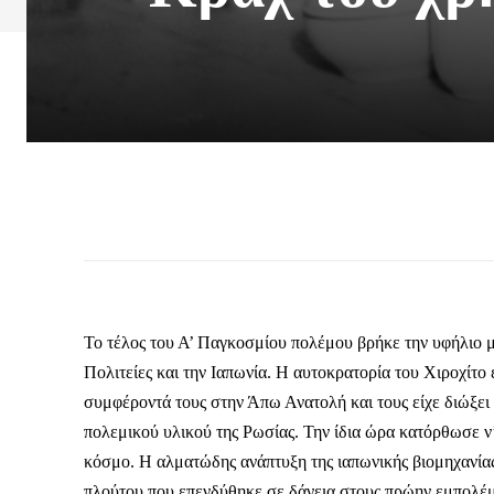
Το τέλος του Α’ Παγκοσμίου πολέμου βρήκε την υφήλιο μ
Πολιτείες και την Ιαπωνία. Η αυτοκρατορία του Χιροχίτο
συμφέροντά τους στην Άπω Ανατολή και τους είχε διώξει 
πολεμικού υλικού της Ρωσίας. Την ίδια ώρα κατόρθωσε ν’
κόσμο. Η αλματώδης ανάπτυξη της ιαπωνικής βιομηχανί
πλούτου που επενδύθηκε σε δάνεια στους πρώην εμπολέμου