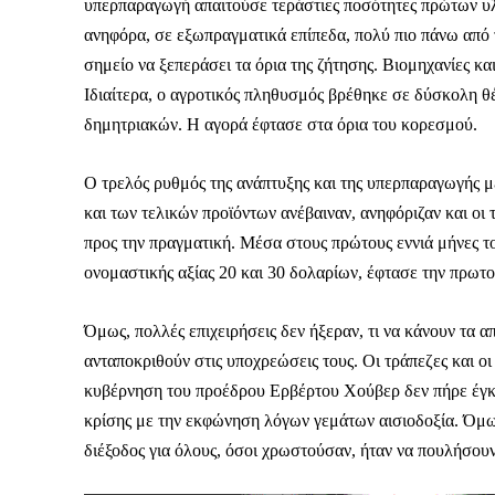
Καθημερινή 
υπερπαραγωγή απαιτούσε τεράστιες ποσότητες πρώτων υλώ
Εφημερ
ανηφόρα, σε εξωπραγματικά επίπεδα, πολύ πιο πάνω από 
σημείο να ξεπεράσει τα όρια της ζήτησης. Βιομηχανίες κ
Ιδιαίτερα, ο αγροτικός πληθυσμός βρέθηκε σε δύσκολη θ
δημητριακών. Η αγορά έφτασε στα όρια του κορεσμού.
Ο τρελός ρυθμός της ανάπτυξης και της υπερπαραγωγής μ
και των τελικών προϊόντων ανέβαιναν, ανηφόριζαν και οι
προς την πραγματική. Μέσα στους πρώτους εννιά μήνες τ
ονομαστικής αξίας 20 και 30 δολαρίων, έφτασε την πρωτο
Όμως, πολλές επιχειρήσεις δεν ήξεραν, τι να κάνουν τα α
ανταποκριθούν στις υποχρεώσεις τους. Οι τράπεζες και οι 
κυβέρνηση του προέδρου Ερβέρτου Χούβερ δεν πήρε έγκα
κρίσης με την εκφώνηση λόγων γεμάτων αισιοδοξία. Όμως
διέξοδος για όλους, όσοι χρωστούσαν, ήταν να πουλήσουν
ΕΓΓΡΑΦΕ