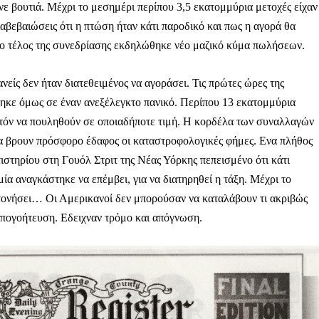
 βουτιά. Μέχρι το μεσημέρι περίπου 3,5 εκατομμύρια μετοχές είχαν
ιαβεβαιώσεις ότι η πτώση ήταν κάτι παροδικό και πως η αγορά θα
ο τέλος της συνεδρίασης εκδηλώθηκε νέο μαζικό κύμα πωλήσεων.
ίς δεν ήταν διατεθειμένος να αγοράσει. Τις πρώτες ώρες της
ηκε όμως σε έναν ανεξέλεγκτο πανικό. Περίπου 13 εκατομμύρια
νατόν να πουληθούν σε οποιαδήποτε τιμή. Η κορδέλα των συναλλαγών
α βρουν πρόσφορο έδαφος οι καταστροφολογικές φήμες. Ενα πλήθος
στηρίου στη Γουόλ Στριτ της Νέας Υόρκης πεπεισμένο ότι κάτι
α αναγκάστηκε να επέμβει, για να διατηρηθεί η τάξη. Μέχρι το
τονήσει… Οι Αμερικανοί δεν μπορούσαν να καταλάβουν τι ακριβώς
 απογοήτευση. Εδειχναν τρόμο και απόγνωση.