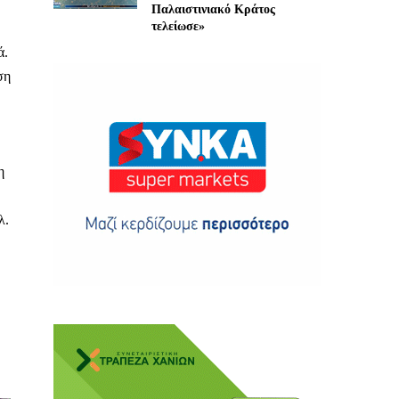
Παλαιστινιακό Κράτος
τελείωσε»
ά.
ση
ης
η
λ.
 δωρεά