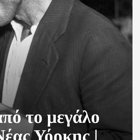
από το μεγάλο
έας Υόρκης |