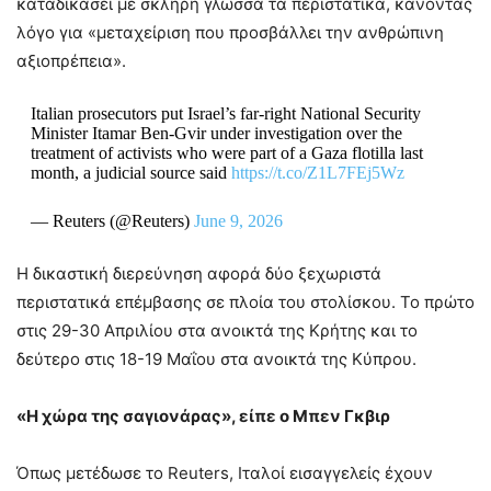
καταδικάσει με σκληρή γλώσσα τα περιστατικά, κάνοντας
λόγο για «μεταχείριση που προσβάλλει την ανθρώπινη
αξιοπρέπεια».
Italian prosecutors put Israel’s far-right National Security
Minister Itamar Ben-Gvir under investigation over the
treatment of activists who were part of a Gaza flotilla last
‌month, a judicial source said
https://t.co/Z1L7FEj5Wz
— Reuters (@Reuters)
June 9, 2026
Η δικαστική διερεύνηση αφορά δύο ξεχωριστά
περιστατικά επέμβασης σε πλοία του στολίσκου. Το πρώτο
στις 29-30 Απριλίου στα ανοικτά της Κρήτης και το
δεύτερο στις 18-19 Μαΐου στα ανοικτά της Κύπρου.
«Η χώρα της σαγιονάρας», είπε ο Μπεν Γκβιρ
Όπως μετέδωσε το Reuters, Ιταλοί εισαγγελείς έχουν