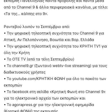
εκπομπή Πανελλήνιας πάντα προβολής και πάντα μέσα
από το Channel 9 & άλλα περιφερειακά κανάλια, με τίτλο:
«Τα της… κάλπης στο 9».
Ραντεβού λοιπόν το Σεπτέμβριο από:
• Την ψηφιακή τηλεοπτική συχνότητα του Channel 9 για
Αττική, Αν Πελοπόννησο, Βοιωτία και Βορ. Ελλάδα
• Την ψηφιακή τηλεοπτική συχνότητα του ΚΡΗΤΗ TV1 για
όλη την Κρήτη
• Το ΟΤΕ TV (από τα τέλη Σεπτεμβρίου)
• Το channel9.gr (ζωντανό webtv-live streaming) για τους
διαδικτυακούς χρήστες
• Το youtube.com/ΚΡΗΤΙΚΗ ΦΩΝΗ για όλο το πακέτο των
εκπομπών
• Το facebook στη σελίδα «Κρητική Φωνή στο Channel 9»
για το ηλεκτρονικό αρχείο των εκπομπών και
• Το agorapress.gr για την ηλεκτρονική εφημερίδα
(Κρητική ΦΩΝΗ) της εκπομπής.