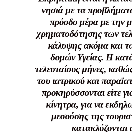
Καθημερινή 
νησιά με τα προβλήματ
Εφημερ
πρόοδο μέρα με την μ
χρηματοδότησης των τελ
κάλυψης ακόμα και τ
δομών Υγείας. Η κατά
τελευταίους μήνες, καθώς
του ιατρικού και παραϊατ
προκηρύσσονται είτε γι
κίνητρα, για να εκδηλ
μεσούσης της τουρισ
κατακλύζονται α
ΕΓΓΡΑΦΕ