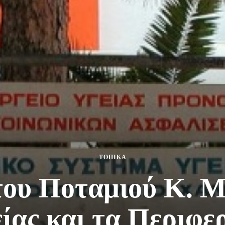
ΤΟΠΙΚΑ
του Ποταμιού Κ. Μ
ίας και τα Περιφε