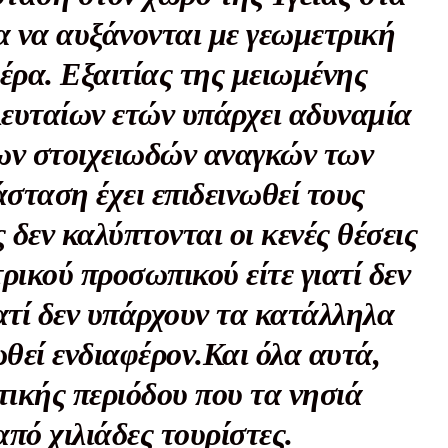
Μαχητική
α να αυξάνονται με γεωμετρική
ίδα
έρα. Εξαιτίας της μειωμένης
ευταίων ετών υπάρχει αδυναμία
ων στοιχειωδών αναγκών των
Αγώνας της Κρήτ
σταση έχει επιδεινωθεί τους
 δεν καλύπτονται οι κενές θέσεις
Ποιοι είμαστε
Στείλτε το άρθρο σας | Κάντε μια
ρικού προσωπικού είτε γιατί δεν
ατί δεν υπάρχουν τα κατάλληλα
ωθεί ενδιαφέρον.Και όλα αυτά,
τικής περιόδου που τα νησιά
πό χιλιάδες τουρίστες.
ΙΤΕ