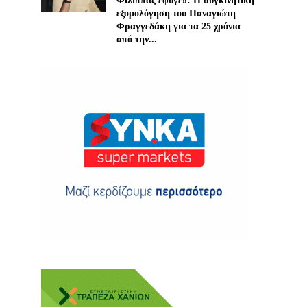
Φίλιππας έφυγε»: Η συγκινητική
εξομολόγηση του Παναγιώτη
Φραγγεδάκη για τα 25 χρόνια
από την...
ης
 δωρεά