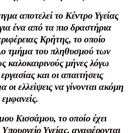
γμα αποτελεί το Κέντρο Υγείας
για ένα από τα πιο δραστήρια
ληρώσουν. Και το σεβόμαστε.
εριφέρειας Κρήτης, το οποίο
η οικονομική κατάσταση, συνέχισε να μας διαβάζεις δωρεάν.
άλο τμήμα του πληθυσμού των
για όλους.
υς καλοκαιρινούς μήνες λόγω
έ μας σήμερα. Ορίστε δύο καλοί λόγοι για να το κάνεις:
εργασίας και οι απαιτήσεις
σχύει άμεσα την ποιότητα και την ανεξαρτησία της δημοσιογρ
 από έναν καφέ και η διαδικασία διαρκεί λιγότερο από 1 λεπτό
α οι ελλείψεις να γίνονται ακόμη
ις συνδρομητής ή δωρητής.
 εμφανείς.
Γίνε συνδρομητής
ου Κισσάμου, το οποίο έχει
Σας ευχαριστούμε θερμά.
ο Υπουργείο Υγείας, αναφέρονται