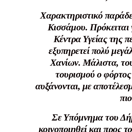
Χαρακτηριστικό παράδει
Κισσάμου. Πρόκειται 
Δεν μπορούν όλοι να π
Κέντρα Υγείας της π
Αν βρίσκεσαι σε δύσκολ
εξυπηρετεί πολύ μεγ
παραμένει προσβάσιμη 
Χανίων. Μάλιστα, το
Αν όμως μπορείς, στήριξ
τουρισμού ο φόρτος 
Η στήριξή σου ενι
Κοστίζει λιγότερο
αυξάνονται, με αποτέλεσμ
Επίλεξε σήμερα να γίνε
πιο
Σε Υπόμνημα του Δήμ
κοινοποιηθεί και προς τ