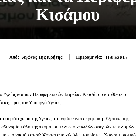
Κισάμου
Από:
Αγώνας Της Κρήτης
Ημερομηνία:
11/06/2015
ου Υγείας και των Περιφερειακών Ιατρείων Κισσάμου κατέθεσε ο
ώτας
, προς τον Υπουργό Υγείας.
αση στο χώρο της Υγείας στα νησιά είναι εκρηκτική. Εξαιτίας της
ι αδυναμία κάλυψης ακόμα και των στοιχειωδών αναγκών των δομών
υ που τα νησιά κατακλύζονται από χιλιάδες τουρίστες. Χαρακτηριστικό