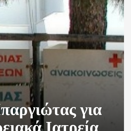
παργιώτας για
ρειακά Ιατρεία