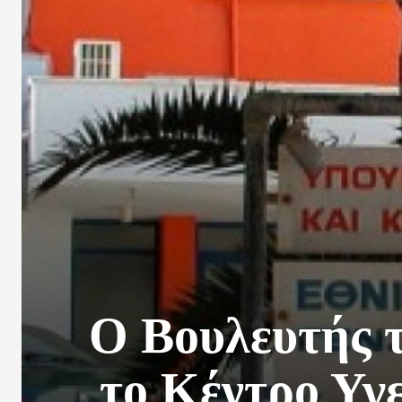
O Βουλευτής 
το Κέντρο Υγε