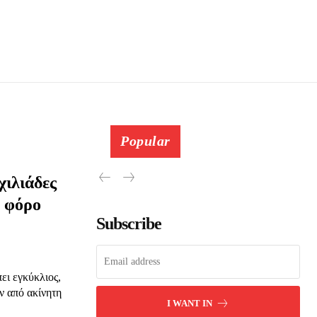
Popular
χιλιάδες
ν φόρο
Subscribe
ει εγκύκλιος,
ν από ακίνητη
I WANT IN