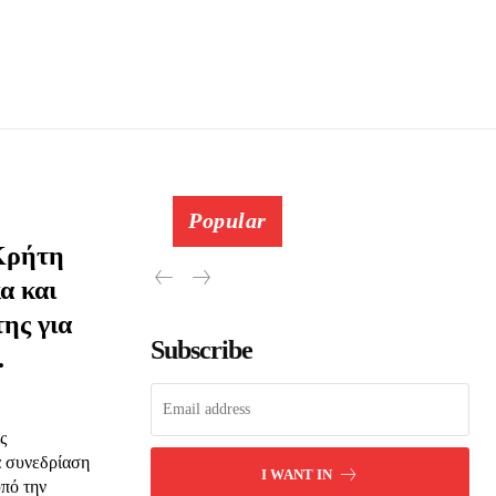
Popular
 Κρήτη
α και
ης για
ης
Subscribe
.
 δωρεά
ς
α συνεδρίαση
I WANT IN
υπό την