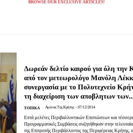
BROWSE OUR EXCLUSIVE ARTICLES!
Μαχητική
ίδα
Δωρεάν δελτίο καιρού για όλη την
από τον μετεωρολόγο Μανόλη Λέκκ
συνεργασία με το Πολυτεχνείο Κρήτ
Αγώνας της Κρήτ
τη διαχείριση των αποβλητων των..
Ποιοι είμαστε
Αγώνας Της Κρήτης
-
07/12/2014
ΤΟΠΙΚΑ
Στείλτε το άρθρο σας | Κάντε μια
Επτά μελέτες Περιβαλλοντικών Επιπτώσεων και τέσσερι
Προγραμματικές Συμβάσεις συζητήθηκαν στην τελευταί
της Επιτροπής Περιβάλλοντος της Περιφέρειας Κρήτης, 