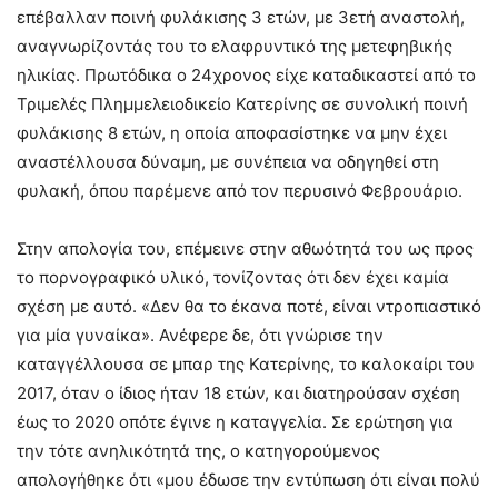
επέβαλλαν ποινή φυλάκισης 3 ετών, με 3ετή αναστολή,
αναγνωρίζοντάς του το ελαφρυντικό της μετεφηβικής
ηλικίας. Πρωτόδικα ο 24χρονος είχε καταδικαστεί από το
Τριμελές Πλημμελειοδικείο Κατερίνης σε συνολική ποινή
φυλάκισης 8 ετών, η οποία αποφασίστηκε να μην έχει
αναστέλλουσα δύναμη, με συνέπεια να οδηγηθεί στη
φυλακή, όπου παρέμενε από τον περυσινό Φεβρουάριο.
Στην απολογία του, επέμεινε στην αθωότητά του ως προς
το πορνογραφικό υλικό, τονίζοντας ότι δεν έχει καμία
σχέση με αυτό. «Δεν θα το έκανα ποτέ, είναι ντροπιαστικό
για μία γυναίκα». Ανέφερε δε, ότι γνώρισε την
καταγγέλλουσα σε μπαρ της Κατερίνης, το καλοκαίρι του
2017, όταν ο ίδιος ήταν 18 ετών, και διατηρούσαν σχέση
έως το 2020 οπότε έγινε η καταγγελία. Σε ερώτηση για
την τότε ανηλικότητά της, ο κατηγορούμενος
απολογήθηκε ότι «μου έδωσε την εντύπωση ότι είναι πολύ