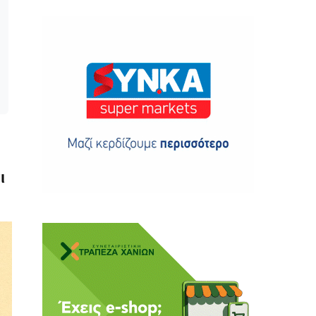
ης
 δωρεά
ι