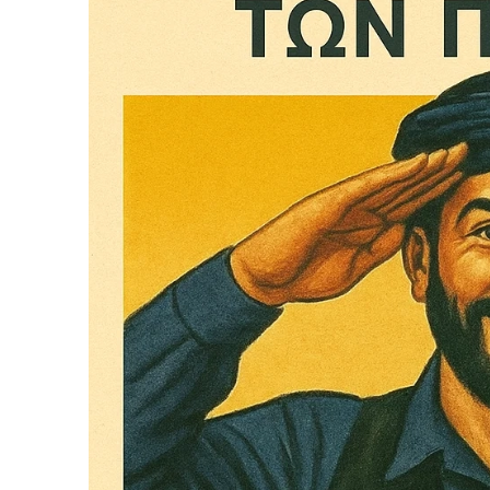
Το ξέρουμε…
Το να βλέπετε αυτά τα μ
βρίσκουμε κάποια ευχαρ
πολύ πιο σημαντικό: την
Η στήριξη σας είναι σημ
- Κάνουμε ρεπορτά
αποσιωπήσουμε.
- Κρατάμε τη δημο
ικανότητα να πληρ
Η απλή αλήθεια είναι ό
ενημέρωση είναι ζωτικής
να συνεχίσουμε.