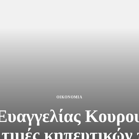
OIKONOMIA
Ευαγγελίας Κουρο
 τιμές κηπευτικών