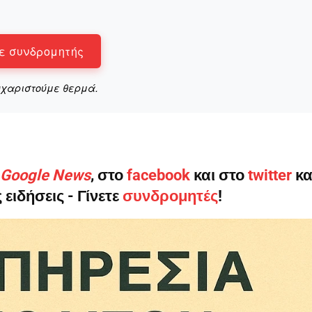
ε συνδρομητής
Αγώνας της Κρήτ
υχαριστούμε θερμά.
Ποιοι είμαστε
Στείλτε το άρθρο σας | Κάντε μια
ο Google News
, στο
facebook
και στο
twitter
κα
 ειδήσεις - Γίνετε
συνδρομητές
!
ΙΤΕ