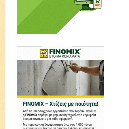
ι ούτε κι εμείς
αφορά εμάς. Αφορά κάτι
ρήτη.
α πούμε ή τι να
 δεν έχουν την
ν οικονομική δυνατότητα.
ραγματικά ελεύθερη
ότε δώστε μας τη δύναμη