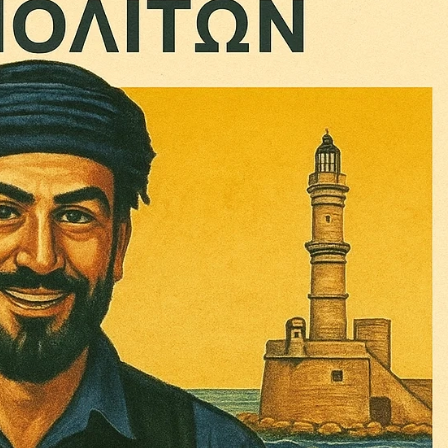
ηνύματα μπορεί να είναι κουραστικό. Και να είστε σίγουροί ότ
ίστηση από το να τα γράφουμε... Όμως αυτό το μήνυμα δεν 
 επιβίωση της ανεξάρτητης, μαχητικής δημοσιογραφίας στην K
αντική γιατί μας επιτρέπει να:
ζ χωρίς φόβο και εξαρτήσεις. Κανείς δεν μας υπαγορεύει τι ν
σιογραφία μας προσβάσιμη σε όλους, ακόμη και σε αυτούς που
ώσουν. Χωρίς paywall, χωρίς προνόμια μόνο για όσους έχουν τη
τι τα έσοδα διαρκώς συρρικνώνονται. Αν πιστεύετε ότι μια π
 σημασίας για τη δημοκρατία και τον έλεγχο της εξουσίας, τ
Γίνε συνδρομητής