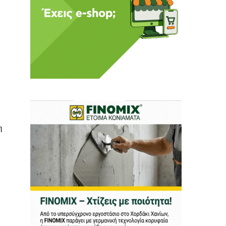
ι ούτε κι εμείς
αφορά εμάς. Αφορά κάτι
ρήτη.
α πούμε ή τι να
η
 δεν έχουν την
ν οικονομική δυνατότητα.
ραγματικά ελεύθερη
ότε δώστε μας τη δύναμη