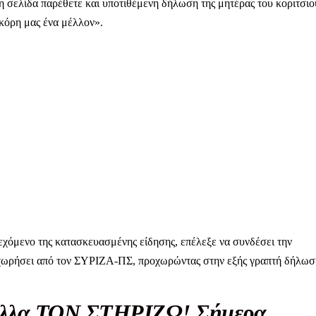
 η σελίδα παρέθετε και υποτιθέμενη δήλωση της μητέρας του κοριτσιο
 κόρη μας ένα μέλλον».
Αγώνας της Κρήτ
Ποιοι είμαστε
Στείλτε το άρθρο σας | Κάντε μια
όμενο της κατασκευασμένης είδησης, επέλεξε να συνδέσει την
χωρήσει από τον ΣΥΡΙΖΑ-ΠΣ, προχωρώντας στην εξής γραπτή δήλωσ
ΙΤΕ
 άλλα ΤΟΝ ΣΤΗΡΙΖΩ! Σήμερα