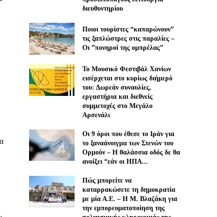
διευθυντηρίου
Ποιοι τουρίστες “καπαρώνουν”
τις ξαπλώστρες στις παραλίες –
Οι ”πονηροί της ομπρέλας”
Το Μουσικό Φεστιβάλ Χανίων
εισέρχεται στο κυρίως διήμερό
του: Δωρεάν συναυλίες,
εργαστήρια και διεθνείς
συμμετοχές στο Μεγάλο
Αρσενάλι
Οι 9 όροι που έθεσε το Ιράν για
ια
το ξαναάνοιγμα των Στενών του
Ορμούν – Η θαλάσσια οδός δε θα
ανοίξει “εάν οι ΗΠΑ...
Πώς μπορείτε να
καταρρακώσετε τη δημοκρατία
με μία Α.Ε. – H M. Βλαζάκη για
την εμπορευματοποίηση της