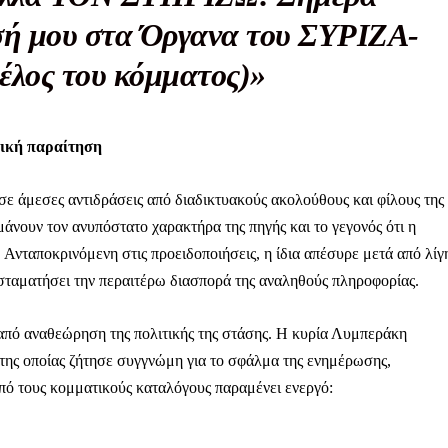
ησή μου στα Όργανα του ΣΥΡΙΖΑ-
έλος του κόμματος)»
ηνύματα μπορεί να είναι κουραστικό. Και να είστε σίγουροί ότ
ίστηση από το να τα γράφουμε... Όμως αυτό το μήνυμα δεν 
 επιβίωση της ανεξάρτητης, μαχητικής δημοσιογραφίας στην K
τική παραίτηση
αντική γιατί μας επιτρέπει να:
ε άμεσες αντιδράσεις από διαδικτυακούς ακολούθους και φίλους της
ζ χωρίς φόβο και εξαρτήσεις. Κανείς δεν μας υπαγορεύει τι ν
άνουν τον ανυπόστατο χαρακτήρα της πηγής και το γεγονός ότι η
Ανταποκρινόμενη στις προειδοποιήσεις, η ίδια απέσυρε μετά από λίγ
σιογραφία μας προσβάσιμη σε όλους, ακόμη και σε αυτούς που
 σταματήσει την περαιτέρω διασπορά της αναληθούς πληροφορίας.
ώσουν. Χωρίς paywall, χωρίς προνόμια μόνο για όσους έχουν τη
τι τα έσοδα διαρκώς συρρικνώνονται. Αν πιστεύετε ότι μια π
από αναθεώρηση της πολιτικής της στάσης. Η κυρία Λυμπεράκη
 σημασίας για τη δημοκρατία και τον έλεγχο της εξουσίας, τ
ης οποίας ζήτησε συγγνώμη για το σφάλμα της ενημέρωσης,
από τους κομματικούς καταλόγους παραμένει ενεργό:
Γίνε συνδρομητής