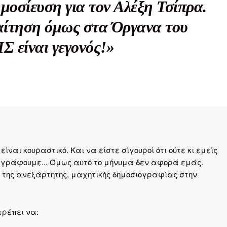
μοσίευση για τον Αλέξη Τσίπρα.
Σας ευχαριστούμε θερμά.
ίτηση όμως στα Όργανα του
 είναι γεγονός!»
ναι κουραστικό. Και να είστε σίγουροί ότι ούτε κι εμείς
 γράφουμε... Όμως αυτό το μήνυμα δεν αφορά εμάς.
η της ανεξάρτητης, μαχητικής δημοσιογραφίας στην
τρέπει να: