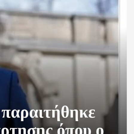
 παραιτήθηκε
άρτησης όπου ο