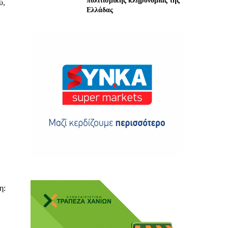
πολιτισμικής κληρονομιάς της
ύ,
Ελλάδας
ης
 δωρεά
η: