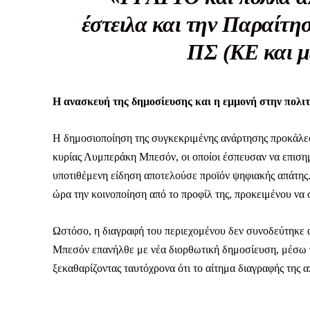
έστειλα και την Παραίτ
Το ξέρουμε…
ΠΣ (ΚΕ και μ
Το να βλέπετε αυτά τα μ
βρίσκουμε κάποια ευχαρ
πολύ πιο σημαντικό: την
Η ανασκευή της δημοσίευσης και η εμμονή στην πολι
Η στήριξη σας είναι σημ
Η δημοσιοποίηση της συγκεκριμένης ανάρτησης προκάλεσ
- Κάνουμε ρεπορτά
κυρίας Λυμπεράκη Μπεσόν, οι οποίοι έσπευσαν να επισημ
αποσιωπήσουμε.
υποτιθέμενη είδηση αποτελούσε προϊόν ψηφιακής απάτης. 
- Κρατάμε τη δημο
ώρα την κοινοποίηση από το προφίλ της, προκειμένου να
ικανότητα να πληρ
Η απλή αλήθεια είναι ό
Ωστόσο, η διαγραφή του περιεχομένου δεν συνοδεύτηκε 
ενημέρωση είναι ζωτικής
Μπεσόν επανήλθε με νέα διορθωτική δημοσίευση, μέσω τ
να συνεχίσουμε.
ξεκαθαρίζοντας ταυτόχρονα ότι το αίτημα διαγραφής της 