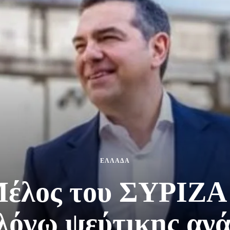
ΕΛΛΑΔΑ
Μέλος του ΣΥΡΙΖΑ
λόγω ψεύτικης αν