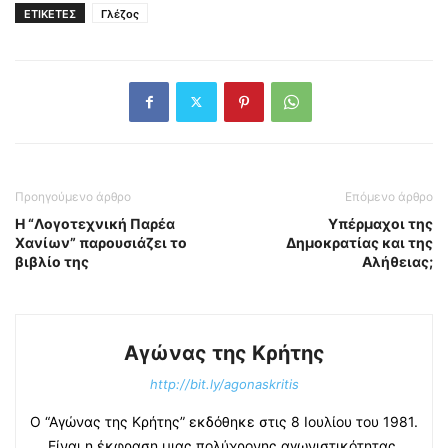
ΕΤΙΚΕΤΕΣ
Γλέζος
Προηγούμενο άρθρο
Επόμενο άρθρο
H “Λογοτεχνική Παρέα
Υπέρμαχοι της
Χανίων” παρουσιάζει το
Δημοκρατίας και της
βιβλίο της
Αλήθειας;
Αγώνας της Κρήτης
http://bit.ly/agonaskritis
Ο “Αγώνας της Κρήτης” εκδόθηκε στις 8 Ιουλίου του 1981.
Είναι η έκφραση μιας πολύχρονης αγωνιστικότητας.