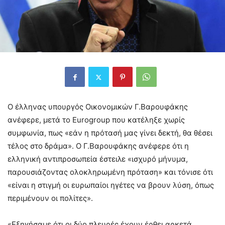
Ο έλληνας υπουργός Οικονομικών Γ.Βαρουφάκης
ανέφερε, μετά το Eurogroup που κατέληξε χωρίς
συμφωνία, πως «εάν η πρότασή μας γίνει δεκτή, θα θέσει
τέλος στο δράμα». Ο Γ.Βαρουφάκης ανέφερε ότι η
ελληνική αντιπροσωπεία έστειλε «ισχυρό μήνυμα,
παρουσιάζοντας ολοκληρωμένη πρόταση» και τόνισε ότι
«είναι η στιγμή οι ευρωπαίοι ηγέτες να βρουν λύση, όπως
περιμένουν οι πολίτες».
«Εξηγήσαμε ότι οι δύο πλευρές έχουν έρθει αρκετά