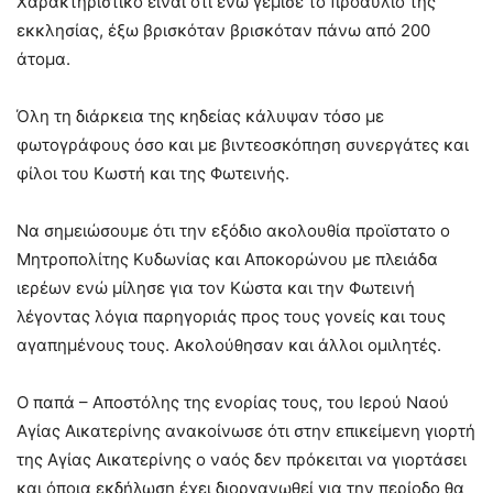
Χαρακτηριστικό είναι ότι ενώ γέμισε το προαύλιο της
εκκλησίας, έξω βρισκόταν βρισκόταν πάνω από 200
άτομα.
Όλη τη διάρκεια της κηδείας κάλυψαν τόσο με
φωτογράφους όσο και με βιντεοσκόπηση συνεργάτες και
φίλοι του Κωστή και της Φωτεινής.
Να σημειώσουμε ότι την εξόδιο ακολουθία προϊστατο ο
Μητροπολίτης Κυδωνίας και Αποκορώνου με πλειάδα
ιερέων ενώ μίλησε για τον Κώστα και την Φωτεινή
λέγοντας λόγια παρηγοριάς προς τους γονείς και τους
αγαπημένους τους. Ακολούθησαν και άλλοι ομιλητές.
Ο παπά – Αποστόλης της ενορίας τους, του Ιερού Ναού
Αγίας Αικατερίνης ανακοίνωσε ότι στην επικείμενη γιορτή
της Αγίας Αικατερίνης ο ναός δεν πρόκειται να γιορτάσει
και όποια εκδήλωση έχει διοργανωθεί για την περίοδο θα