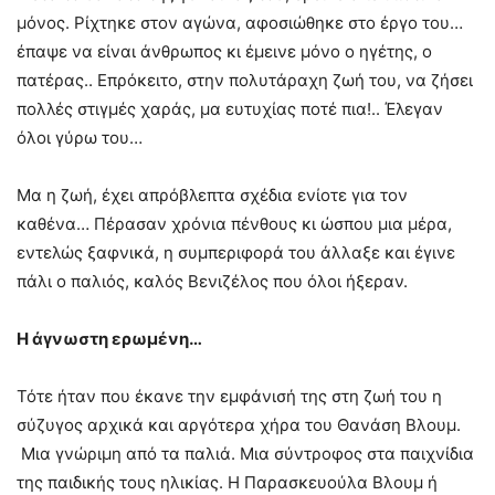
μόνος. Ρίχτηκε στον αγώνα, αφοσιώθηκε στο έργο του…
έπαψε να είναι άνθρωπος κι έμεινε μόνο ο ηγέτης, ο
πατέρας.. Επρόκειτο, στην πολυτάραχη ζωή του, να ζήσει
πολλές στιγμές χαράς, μα ευτυχίας ποτέ πια!.. Έλεγαν
όλοι γύρω του…
Μα η ζωή, έχει απρόβλεπτα σχέδια ενίοτε για τον
καθένα… Πέρασαν χρόνια πένθους κι ώσπου μια μέρα,
εντελώς ξαφνικά, η συμπεριφορά του άλλαξε και έγινε
πάλι ο παλιός, καλός Βενιζέλος που όλοι ήξεραν.
Η άγνωστη ερωμένη…
Τότε ήταν που έκανε την εμφάνισή της στη ζωή του η
σύζυγος αρχικά και αργότερα χήρα του Θανάση Βλουμ.
Μια γνώριμη από τα παλιά. Μια σύντροφος στα παιχνίδια
της παιδικής τους ηλικίας. Η Παρασκευούλα Βλουμ ή