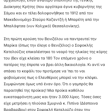
αρχαιολόγο, έναν ανώτερο υπάλληλο της Γενικής
Διοίκησης Κρήτης (που αργότερα έγινε κυβερνήτης της
Σάμου και εν τέλει δολοφονήθηκε το 1912 από τον
Μακεδονομάχο Σταύρο Καζαντζή ή Μπαρέτη από την
Μπαλάφτσα (νυν Κολχικό) Θεσσαλονίκης).
Στη πρώτη κρούση του Βενιζέλου να παντρευτεί την
Μαρίκα (όπως την έλεγε ο Βενιζέλος) ο Σοφοκλής
Κατελούζος επικαλέστηκε το νεαρό της ηλικίας της κόρης
του (δεν είχε κλείσει τα 18!) Τον επόμενο χρόνο ο
πατέρας της έπρεπε να βρει άλλη δικαιολογία. Κι αντί να
σπάσει το κεφάλι του προτίμησε να ‘πει το ναι
φοβούμενος πως ο Ελευθέριος μπορεί να την κλέψει.
Συμφώνησε όμως υπό έναν όρο. Ότι ο γαμπρός θα
παραιτηθεί της προίκας! Μια προίκα καθόλου
ευκαταφρόνητη μιας και ήταν 3.000 λίρες. Τόσες όσες
είχε μετρήσει η πλούσια Σμυρνιά κ. Πιπίνα (Δέσποινα
Βραβαρίδου) στον Σοφοκλή Κατελούζο όταν την