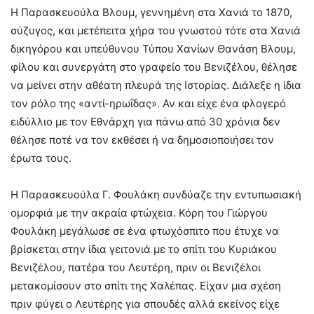
Η Παρασκευούλα Βλουμ, γεννημένη στα Χανιά το 1870,
σύζυγος, και μετέπειτα χήρα του γνωστού τότε στα Χανιά
δικηγόρου και υπεύθυνου Τύπου Χανίων Θανάση Βλουμ,
φίλου και συνεργάτη στο γραφείο του Βενιζέλου, θέλησε
να μείνει στην αθέατη πλευρά της Ιστορίας. Διάλεξε η ίδια
τον ρόλο της «αντί-ηρωΐδας». Αν και είχε ένα φλογερό
ειδύλλιο με τον Εθνάρχη για πάνω από 30 χρόνια δεν
θέλησε ποτέ να τον εκθέσει ή να δημοσιοποιήσει τον
έρωτα τους.
Η Παρασκευούλα Γ. Φουλάκη συνδύαζε την εντυπωσιακή
ομορφιά με την ακραία φτώχεια. Κόρη του Γιώργου
Φουλάκη μεγάλωσε σε ένα φτωχόσπιτο που έτυχε να
βρίσκεται στην ίδια γειτονιά με το σπίτι του Κυριάκου
Βενιζέλου, πατέρα του Λευτέρη, πριν οι Βενιζέλοι
μετακομίσουν στο σπίτι της Χαλέπας. Είχαν μια σχέση
πριν φύγει ο Λευτέρης για σπουδές αλλά εκείνος είχε