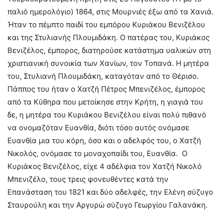
παλιό ημερολόγιο) 1864, στις Μουρνιές έξω από τα Χανιά.
Ήταν το πέμπτο παιδί του εμπόρου Κυριάκου Βενιζέλου
και της Στυλιανής Πλουμιδάκη. Ο πατέρας του, Κυριάκος
Βενιζέλος, έμπορος, διατηρούσε κατάστημα υαλικών στη
χριστιανική συνοικία των Χανίων, τον Τοπανά. Η μητέρα
του, Στυλιανή Πλουμιδάκη, καταγόταν από το Θέρισο.
Πάππος του ήταν ο Χατζή Πέτρος Μπενιζέλος, έμπορος
από τα Κύθηρα που μετοίκησε στην Κρήτη, η γιαγιά του
δε, η μητέρα του Κυριάκου Βενιζέλου είναι πολύ πιθανό
να ονομαζόταν Ευανθία, διότι τόσο αυτός ονόμασε
Ευανθία μια του κόρη, όσο και ο αδελφός του, ο Χατζή
Νικολός, ονόμασε το μοναχοπαίδι του, Ευανθία. Ο
Κυριάκος Βενιζέλος, είχε 4 αδέλφια τον Χατζή Νικολό
Μπενιζέλο, τους τρεις φονευθέντες κατά την
Επανάσταση του 1821 και δύο αδελφές, την Ελένη σύζυγο
Σταυρούλη και την Αργυρώ σύζυγο Γεωργίου Γαλανάκη.