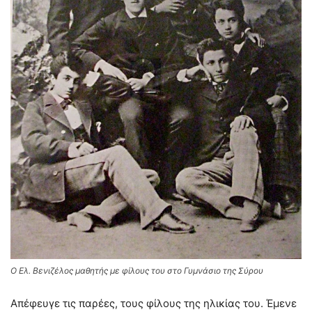
Ο Ελ. Βενιζέλος μαθητής με φίλους του στο Γυμνάσιο της Σύρου
Απέφευγε τις παρέες, τους φίλους της ηλικίας του. Έμενε