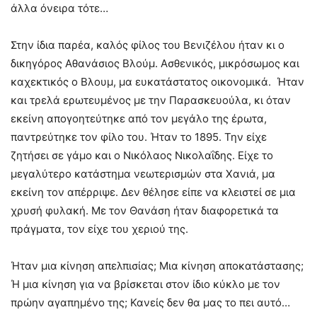
άλλα όνειρα τότε…
Στην ίδια παρέα, καλός φίλος του Βενιζέλου ήταν κι ο
δικηγόρος Αθανάσιος Βλούμ. Ασθενικός, μικρόσωμος και
καχεκτικός ο Βλουμ, μα ευκατάστατος οικονομικά. Ήταν
και τρελά ερωτευμένος με την Παρασκευούλα, κι όταν
εκείνη απογοητεύτηκε από τον μεγάλο της έρωτα,
παντρεύτηκε τον φίλο του. Ήταν το 1895. Την είχε
ζητήσει σε γάμο και ο Νικόλαος Νικολαΐδης. Είχε το
μεγαλύτερο κατάστημα νεωτερισμών στα Χανιά, μα
εκείνη τον απέρριψε. Δεν θέλησε είπε να κλειστεί σε μια
χρυσή φυλακή. Με τον Θανάση ήταν διαφορετικά τα
πράγματα, τον είχε του χεριού της.
Ήταν μια κίνηση απελπισίας; Μια κίνηση αποκατάστασης;
Ή μια κίνηση για να βρίσκεται στον ίδιο κύκλο με τον
πρώην αγαπημένο της; Κανείς δεν θα μας το πει αυτό…