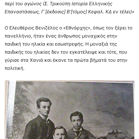
περί του αγώνος (Σ. Τρικούπη Ιστορία Ελληνικής
Επαναστάσεως, Γ΄[έκδοσις] Β’[τόμος] Κεφαλ. ΚΔ εν τέλει)»
Ο Ελευθέριος Βενιζέλος ο «Εθνάρχης», όπως τον ξέρει το
πανελλήνιο, ήταν ένας άνθρωπος μοναχικός στην
παιδική του ηλικία και εσωστρεφής. Η μοναξιά της
παιδικής του ηλικίας δεν τον εγκατέλειψε και τότε, που
γύρισε στα Χανιά και έκανε τα πρώτα βήματά του στην
πολιτική.