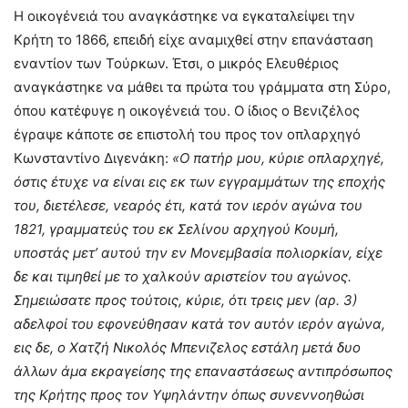
Η οικογένειά του αναγκάστηκε να εγκαταλείψει την
Κρήτη το 1866, επειδή είχε αναμιχθεί στην επανάσταση
εναντίον των Τούρκων. Έτσι, ο μικρός Ελευθέριος
αναγκάστηκε να μάθει τα πρώτα του γράμματα στη Σύρο,
όπου κατέφυγε η οικογένειά του. Ο ίδιος ο Βενιζέλος
έγραψε κάποτε σε επιστολή του προς τον οπλαρχηγό
Κωνσταντίνο Διγενάκη:
«Ο πατήρ μου, κύριε οπλαρχηγέ,
όστις έτυχε να είναι εις εκ των εγγραμμάτων της εποχής
του, διετέλεσε, νεαρός έτι, κατά τον ιερόν αγώνα του
1821, γραμματεύς του εκ Σελίνου αρχηγού Κουμή,
υποστάς μετ’ αυτού την εν Μονεμβασία πολιορκίαν, είχε
δε και τιμηθεί με το χαλκούν αριστείον του αγώνος.
Σημειώσατε προς τούτοις, κύριε, ότι τρεις μεν (αρ. 3)
αδελφοί του εφονεύθησαν κατά τον αυτόν ιερόν αγώνα,
εις δε, ο Χατζή Νικολός Μπενιζελος εστάλη μετά δυο
άλλων άμα εκραγείσης της επαναστάσεως αντιπρόσωπος
της Κρήτης προς τον Υψηλάντην όπως συνεννοηθώσι