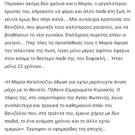
Πέρασαν ακόμη δύο χρόνια και η Μαρία, ο μεγαλύτερος
έρωτας του, επρόκειτο να φέρει και άλλο παιδί στη ζωή. Η
γέννα όμως δεν πήγε καλά…. Μία ανησυχία κρατούσε τον
Βενιζέλο, που φώναξε τους καλύτερους γιατρούς, για να
βοηθήσουν τη νέα γυναίκα. Επιλόχειος πυρετός είπαν οι
γιατροί…. Παρ’ όλες τις προσπάθειές τους η Μαρία άφησε
την τελευταία της πνοή, λίγες μόνο μέρες αφότου έφερνε
στον κόσμο το δεύτερο παιδί της, τον Σοφοκλή… Ήταν
μόλις 22 χρόνων…
«Η Μαρία Κατελούζου έδωσε για οχτώ μερόνυχτα άνιση
μάχη με το θάνατο. Πέθανε ξημερώματα Κυριακής. Ο
τάφος της, στο νεκροταφείο της Αγίας Φωτεινής, έγινε
αναπάντεχα και τραγικά το καθημερινό στέκι του
Βενιζέλου που, στα τριάντα του, έμεινε χήρος με δύο
παιδιά, το ένα ενάμιση χρόνου και το άλλο οχτώ
ημερών».
Έγραψαν οι εφημερίδες της εποχής…