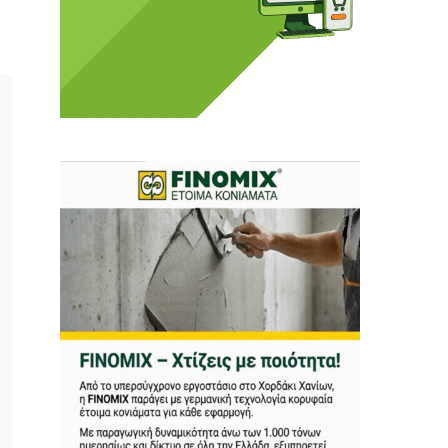
ι ούτε κι εμείς
αφορά εμάς. Αφορά κάτι
ρήτη.
α πούμε ή τι να
 δεν έχουν την
ν οικονομική δυνατότητα.
ραγματικά ελεύθερη
ότε δώστε μας τη δύναμη