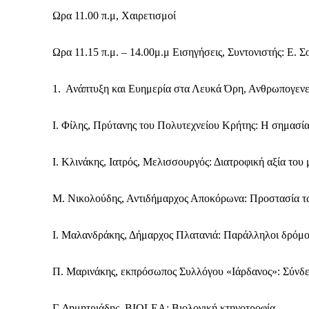
Ωρα 11.00 π.μ, Χαιρετισμοί
Ωρα 11.15 π.μ. – 14.00μ.μ Εισηγήσεις, Συντονιστής: Ε. 
1. Ανάπτυξη και Ευημερία στα Λευκά Όρη, Ανθρωπογενε
Ι. Φίλης, Πρύτανης του Πολυτεχνείου Κρήτης: Η σημασία
Ι. Κλινάκης, Ιατρός, Μελισσουργός: Διατροφική αξία του 
Μ. Νικολούδης, Αντιδήμαρχος Αποκόρωνα: Προστασία τ
Ι. Μαλανδράκης, Δήμαρχος Πλατανιά: Παράλληλοι δρόμοι
Καθημερινή 
Π. Μαρινάκης, εκπρόσωπος Συλλόγου «Ιάρδανος»: Σύνδεσ
Εφημερ
Γ. Δημητριάδης, BIOLEA: Βιολογική κτηνοτροφία.