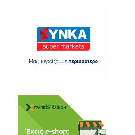
ης
 δωρεά