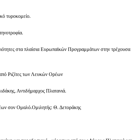
κό τυροκομείο.
τηνοτροφία.
Αγώνας της Κρήτ
ριότητες στα πλαίσια Ευρωπαϊκών Προγραμμάτων στην τρέχουσα
Ποιοι είμαστε
Στείλτε το άρθρο σας | Κάντε μια
ι από Ριζίτες των Λευκών Ορέων
λιδάκης, Αντιδήμαρχος Πλατανιά.
έων σον Ομαλό.Ομιλητής: Θ. Δετοράκης
ΙΤΕ