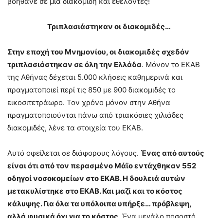
βοηθάνε σε μία διακομιδή και εθελοντές!
Τριπλασιάστηκαν οι διακομιδές…
Στην εποχή του Μνημονίου, οι διακομιδές σχεδόν
τριπλασιάστηκαν σε όλη την Ελλάδα
. Μόνον το ΕΚΑΒ
της Αθήνας δέχεται 5.000 κλήσεις καθημερινά και
πραγματοποιεί περί τις 850 με 900 διακομιδές το
εικοσιτετράωρο. Τον χρόνο μόνον στην Αθήνα
πραγματοποιούνται πάνω από τριακόσιες χιλιάδες
διακομιδές, λένε τα στοιχεία του ΕΚΑΒ.
Αυτό οφείλεται σε διάφορους λόγους.
Ένας από αυτούς
είναι ότι από τον περασμένο Μάϊο εντάχθηκαν 552
οδηγοί νοσοκομείων στο ΕΚΑΒ. Η δουλειά αυτών
μετακυλίστηκε στο ΕΚΑΒ. Και μαζί και το κόστος
κάλυψης. Για όλα τα υπόλοιπα υπήρξε… πρόβλεψη,
αλλά φυσικά όχι για το κόστος
. Ένα μεγάλο ποσοστό