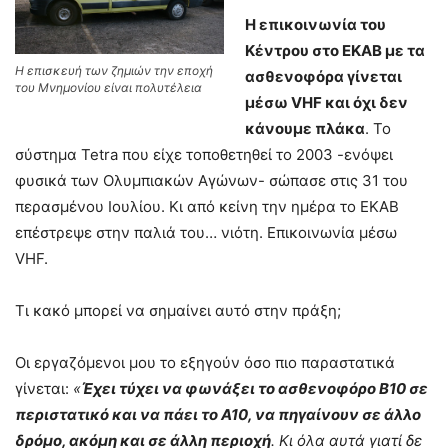
Η επικοινωνία του
Κέντρου στο ΕΚΑΒ με τα
Η επισκευή των ζημιών την εποχή
ασθενοφόρα γίνεται
του Μνημονίου είναι πολυτέλεια
μέσω VHF και όχι δεν
κάνουμε πλάκα
. Το
σύστημα Tetra που είχε τοποθετηθεί το 2003 -ενόψει
φυσικά των Ολυμπιακών Αγώνων- σώπασε στις 31 του
περασμένου Ιουλίου. Κι από κείνη την ημέρα το ΕΚΑΒ
επέστρεψε στην παλιά του… νιότη. Επικοινωνία μέσω
VHF.
Τι κακό μπορεί να σημαίνει αυτό στην πράξη;
Οι εργαζόμενοι μου το εξηγούν όσο πιο παραστατικά
γίνεται:
«
Έχει τύχει να φωνάξει το ασθενοφόρο Β10 σε
περιστατικό και να πάει το Α10, να πηγαίνουν σε άλλο
δρόμο, ακόμη και σε άλλη περιοχή
. Κι όλα αυτά γιατί δε