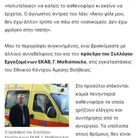
«πολυτέλειες» να καλείς το ασθενοφόρο κι εκείνο να
έρχεται. Ο άγνωστος άντρας του λέει:
«Άκου φίλε μου,
δεν έχω άλλον τρόπο να πάω στο νοσοκομείο. Δεν έχω
φράγκο στην τσέπη»
.
Μου το περιγράφει συγκινημένος, ενώ βρισκόμαστε με
άλλους συναδέλφους του και τον
πρόεδρο του Συλλόγου
Εργαζομένων ΕΚΑΒ, Γ. Μαθιόπουλο
, στις εγκαταστάσεις
του Εθνικού Κέντρου Άμεσης Βοήθειας.
Στο προαύλιο στέκονται
καμιά πενηνταριά
ασθενοφόρα τα οποία
χρήζουν ελέγχου και
συντήρησης από το
συνεργείο. Τα υπόλοιπα
Ο πρόεδρος του Συλλόγου
στους δρόμους, δεν είναι
Εργαζομένων ΕΚΑΒ, Γ. Μαθιόπουλος