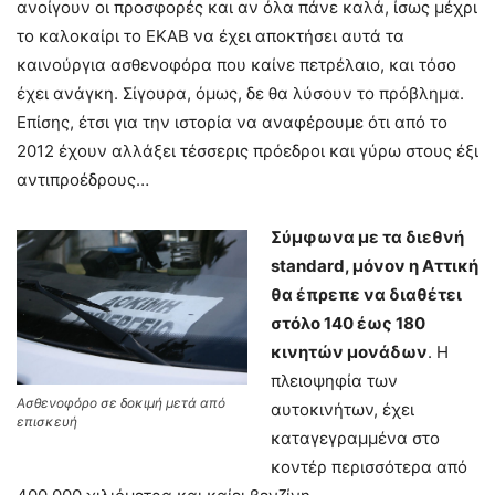
ανοίγουν οι προσφορές και αν όλα πάνε καλά, ίσως μέχρι
το καλοκαίρι το ΕΚΑΒ να έχει αποκτήσει αυτά τα
καινούργια ασθενοφόρα που καίνε πετρέλαιο, και τόσο
έχει ανάγκη. Σίγουρα, όμως, δε θα λύσουν το πρόβλημα.
Επίσης, έτσι για την ιστορία να αναφέρουμε ότι από το
2012 έχουν αλλάξει τέσσερις πρόεδροι και γύρω στους έξι
αντιπροέδρους…
Σύμφωνα με τα διεθνή
standard, μόνον η Αττική
θα έπρεπε να διαθέτει
στόλο 140 έως 180
κινητών μονάδων
. Η
πλειοψηφία των
Ασθενοφόρο σε δοκιμή μετά από
αυτοκινήτων, έχει
επισκευή
καταγεγραμμένα στο
κοντέρ περισσότερα από