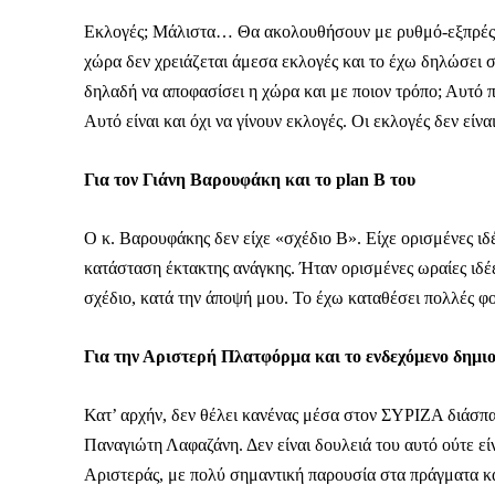
Καθημερινή 
Εφημερ
Εκλογές; Μάλιστα… Θα ακολουθήσουν με ρυθμό-εξπρές μετ
χώρα δεν χρειάζεται άμεσα εκλογές και το έχω δηλώσει σε
δηλαδή να αποφασίσει η χώρα και με ποιον τρόπο; Αυτό π
Αυτό είναι και όχι να γίνουν εκλογές. Οι εκλογές δεν είνα
Για τον Γιάνη Βαρουφάκη και το plan B του
Ο κ. Βαρουφάκης δεν είχε «σχέδιο Β». Είχε ορισμένες ιδέ
κατάσταση έκτακτης ανάγκης. Ήταν ορισμένες ωραίες ιδέε
σχέδιο, κατά την άποψή μου. Το έχω καταθέσει πολλές φ
Για την Αριστερή Πλατφόρμα και το ενδεχόμενο δημι
Κατ’ αρχήν, δεν θέλει κανένας μέσα στον ΣΥΡΙΖΑ διάσπα
Παναγιώτη Λαφαζάνη. Δεν είναι δουλειά του αυτό ούτε είν
Αριστεράς, με πολύ σημαντική παρουσία στα πράγματα και 
ΕΓΓΡΑΦΕ