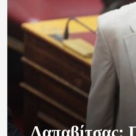
Λαπαβίτσας: Π