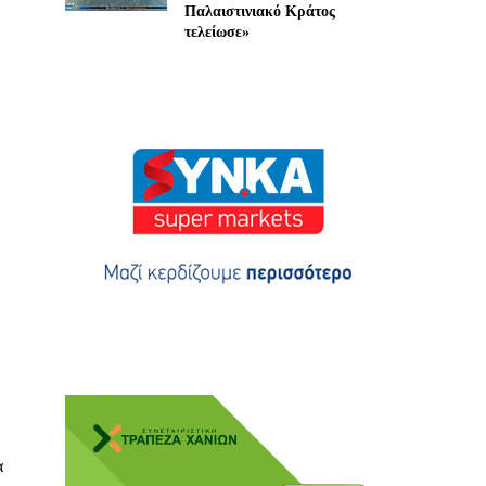
Παλαιστινιακό Κράτος
τελείωσε»
ης
 δωρεά
α