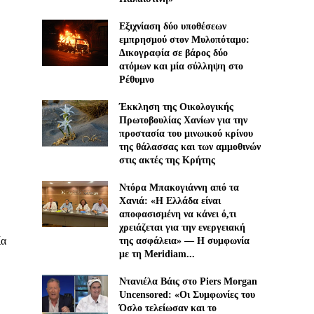
Εξιχνίαση δύο υποθέσεων
εμπρησμού στον Μυλοπόταμο:
Δικογραφία σε βάρος δύο
ατόμων και μία σύλληψη στο
Ρέθυμνο
Έκκληση της Οικολογικής
Πρωτοβουλίας Χανίων για την
προστασία του μινωικού κρίνου
της θάλασσας και των αμμοθινών
στις ακτές της Κρήτης
Ντόρα Μπακογιάννη από τα
Χανιά: «Η Ελλάδα είναι
αποφασισμένη να κάνει ό,τι
χρειάζεται για την ενεργειακή
ία
της ασφάλεια» — Η συμφωνία
με τη Meridiam...
Ντανιέλα Βάις στο Piers Morgan
Uncensored: «Οι Συμφωνίες του
Όσλο τελείωσαν και το