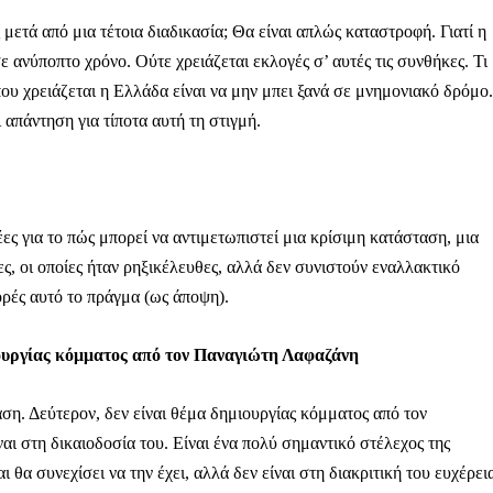
Μαχητική
ίδα
ά από μια τέτοια διαδικασία; Θα είναι απλώς καταστροφή. Γιατί η
 ανύποπτο χρόνο. Ούτε χρειάζεται εκλογές σ’ αυτές τις συνθήκες. Τι
ου χρειάζεται η Ελλάδα είναι να μην μπει ξανά σε μνημονιακό δρόμο.
ι απάντηση για τίποτα αυτή τη στιγμή.
Αγώνας της Κρήτ
ες για το πώς μπορεί να αντιμετωπιστεί μια κρίσιμη κατάσταση, μια
Ποιοι είμαστε
ς, οι οποίες ήταν ρηξικέλευθες, αλλά δεν συνιστούν εναλλακτικό
Στείλτε το άρθρο σας | Κάντε μια
ορές αυτό το πράγμα (ως άποψη).
ουργίας κόμματος από τον Παναγιώτη Λαφαζάνη
ση. Δεύτερον, δεν είναι θέμα δημιουργίας κόμματος από τον
αι στη δικαιοδοσία του. Είναι ένα πολύ σημαντικό στέλεχος της
θα συνεχίσει να την έχει, αλλά δεν είναι στη διακριτική του ευχέρει
ΙΤΕ