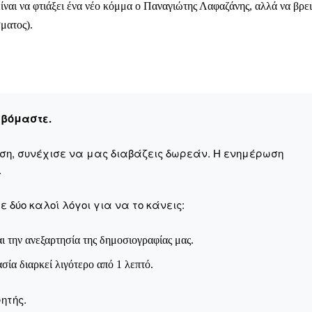
είναι να φτιάξει ένα νέο κόμμα ο Παναγιώτης Λαφαζάνης, αλλά να βρει
ματος).
ληρώσουν. Και το σεβόμαστε.
η οικονομική κατάσταση, συνέχισε να μας διαβάζεις δωρεάν.
εβόμαστε.
για όλους.
έ μας σήμερα. Ορίστε δύο καλοί λόγοι για να το κάνεις:
αση, συνέχισε να μας διαβάζεις δωρεάν. Η ενημέρωση
.
σχύει άμεσα την ποιότητα και την ανεξαρτησία της δημοσιογρ
 από έναν καφέ και η διαδικασία διαρκεί λιγότερο από 1 λεπτό
 δύο καλοί λόγοι για να το κάνεις:
ις συνδρομητής ή δωρητής.
ι την ανεξαρτησία της δημοσιογραφίας μας.
Γίνε συνδρομητής
ασία διαρκεί λιγότερο από 1 λεπτό.
Σας ευχαριστούμε θερμά.
ητής.