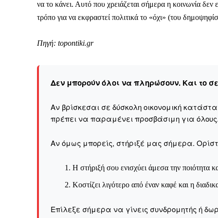
να το κάνει. Αυτό που χρειάζεται σήμερα η κοινωνία δεν 
τρόπο για να εκφραστεί πολιτικά το «όχι» (του δημοψηφίσ
Πηγή: topontiki.gr
Δεν μπορούν όλοι να π
Αν βρίσκεσαι σε δύσκολ
Δεν μπορούν όλοι να πληρώσουν. Και το σ
παραμένει προσβάσιμη 
Αν όμως μπορείς, στήριξ
Αν βρίσκεσαι σε δύσκολη οικονομική κατάστ
πρέπει να παραμένει προσβάσιμη για όλους
Η στήριξή σου ενι
Κοστίζει λιγότερο
Αν όμως μπορείς, στήριξέ μας σήμερα. Ορίστε
Επίλεξε σήμερα να γίνε
Η στήριξή σου ενισχύει άμεσα την ποιότητα κα
Κοστίζει λιγότερο από έναν καφέ και η διαδικ
Επίλεξε σήμερα να γίνεις συνδρομητής ή δωρ