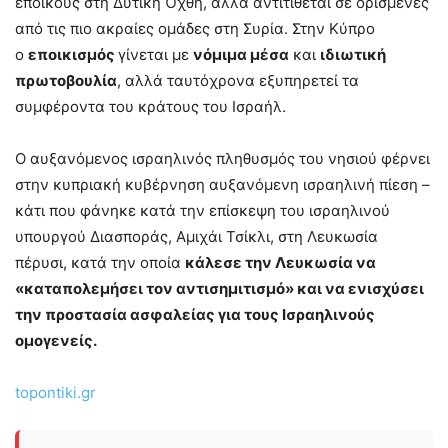
εποίκους στη Δυτική Όχθη, αλλά αντιτίθεται σε ορισμένες
από τις πιο ακραίες ομάδες στη Συρία. Στην Κύπρο
ο
εποικισμός
γίνεται με
νόμιμα μέσα
και
ιδιωτική
πρωτοβουλία
, αλλά ταυτόχρονα εξυπηρετεί τα
συμφέροντα του κράτους του Ισραήλ.
Ο αυξανόμενος ισραηλινός πληθυσμός του νησιού φέρνει
στην κυπριακή κυβέρνηση αυξανόμενη ισραηλινή πίεση –
κάτι που φάνηκε κατά την επίσκεψη του ισραηλινού
υπουργού Διασποράς, Αμιχάι Τσίκλι, στη Λευκωσία
πέρυσι, κατά την οποία
κάλεσε την Λευκωσία να
«καταπολεμήσει τον αντισημιτισμό» και να ενισχύσει
την προστασία ασφαλείας για τους Ισραηλινούς
ομογενείς.
topontiki.gr