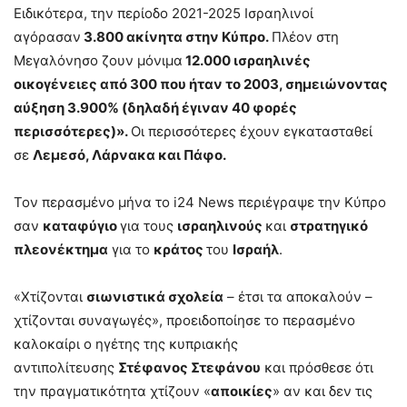
Ειδικότερα, την περίοδο 2021-2025 Ισραηλινοί
αγόρασαν
3.800 ακίνητα στην Κύπρο.
Πλέον στη
Μεγαλόνησο ζουν μόνιμα
12.000 ισραηλινές
οικογένειες από 300 που ήταν το 2003, σημειώνοντας
αύξηση 3.900% (δηλαδή έγιναν 40 φορές
περισσότερες)».
Οι περισσότερες έχουν εγκατασταθεί
σε
Λεμεσό, Λάρνακα και Πάφο.
Τον περασμένο μήνα το i24 News περιέγραψε την Κύπρο
σαν
καταφύγιο
για τους
ισραηλινούς
και
στρατηγικό
πλεονέκτημα
για το
κράτος
του
Ισραήλ
.
«Χτίζονται
σιωνιστικά σχολεία
– έτσι τα αποκαλούν –
χτίζονται συναγωγές», προειδοποίησε το περασμένο
καλοκαίρι ο ηγέτης της κυπριακής
αντιπολίτευσης
Στέφανος Στεφάνου
και πρόσθεσε ότι
την πραγματικότητα χτίζουν «
αποικίες
» αν και δεν τις