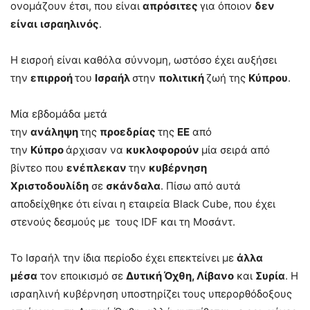
ονομάζουν έτσι, που είναι
απρόσιτες
για όποιον
δεν
είναι
ισραηλινός
.
Η εισροή είναι καθόλα σύννομη, ωστόσο έχει αυξήσει
την
επιρροή
του
Ισραήλ
στην
πολιτική
ζωή της
Κύπρου
.
Μία εβδομάδα μετά
την
ανάληψη
της
προεδρίας
της
ΕΕ
από
την
Κύπρο
άρχισαν να
κυκλοφορούν
μία σειρά από
βίντεο που
ενέπλεκαν
την
κυβέρνηση
Χριστοδουλίδη
σε
σκάνδαλα
. Πίσω από αυτά
αποδείχθηκε ότι είναι η εταιρεία Black Cube, που έχει
στενούς δεσμούς με τους IDF και τη Μοσάντ.
Το Ισραήλ την ίδια περίοδο έχει επεκτείνει με
άλλα
μέσα
τον εποικισμό σε
Δυτική Όχθη, Λίβανο
και
Συρία
. Η
ισραηλινή κυβέρνηση υποστηρίζει τους υπερορθόδοξους