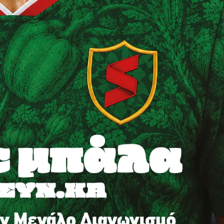
ηνύματα μπορεί να είναι κουραστικό. Και να είστε σίγουροί ότ
ίστηση από το να τα γράφουμε... Όμως αυτό το μήνυμα δεν 
 επιβίωση της ανεξάρτητης, μαχητικής δημοσιογραφίας στην K
αντική γιατί μας επιτρέπει να:
ζ χωρίς φόβο και εξαρτήσεις. Κανείς δεν μας υπαγορεύει τι ν
σιογραφία μας προσβάσιμη σε όλους, ακόμη και σε αυτούς που
ώσουν. Χωρίς paywall, χωρίς προνόμια μόνο για όσους έχουν τη
τι τα έσοδα διαρκώς συρρικνώνονται. Αν πιστεύετε ότι μια π
 σημασίας για τη δημοκρατία και τον έλεγχο της εξουσίας, τ
Γίνε συνδρομητής