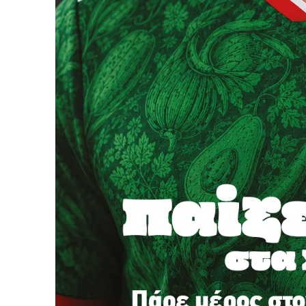
Το ξέρουμε…
Το να βλέπετε αυτά τα μ
βρίσκουμε κάποια ευχαρ
πολύ πιο σημαντικό: την
Η στήριξη σας είναι σημ
- Κάνουμε ρεπορτά
αποσιωπήσουμε.
- Κρατάμε τη δημο
ικανότητα να πληρ
Η απλή αλήθεια είναι ό
ενημέρωση είναι ζωτικής
να συνεχίσουμε.