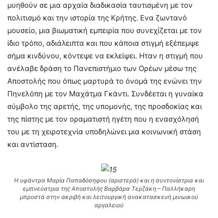
μυηθούν σε μια αρχαία διαδικασία ταυτισμένη με τον
πολιτισμό και την ιστορία της Κρήτης. Ενα ζωντανό
μουσείο, μια βιωματική εμπειρία που συνεχίζεται με τον
ίδιο τρόπο, αδιάλειπτα και που κάποια στιγμή εξέπεμψε
σήμα κινδύνου, κόντεψε να εκλείψει. Ηταν η στιγμή που
ανέλαβε δράση το Πανεπιστήμιο των Ορέων μέσω της
Αποστολής που όπως μαρτυρά το όνομά της ενώνει την
Πηνελόπη με τον Μαχάτμα Γκάντι. Συνδέεται η γυναίκα
σύμβολο της αρετής, της υπομονής, της προσδοκίας και
της πίστης με τον οραματιστή ηγέτη που η ενασχόλησή
του με τη χειροτεχνία υποδηλώνει μια κοινωνική στάση
και αντίσταση.
Η υφάντρα Μαρία Παπαδόσηφου (αριστερά) και η συντονίστρια και
εμπνεύστρια της Αποστολής Βαρβάρα Τερζάκη – Παλλήκαρη
μπροστά στην ακριβή και λειτουργική ανακατασκευή μινωικού
αργαλειού