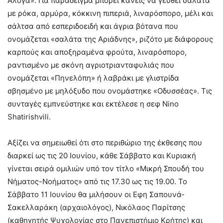
Αλογα». Για παράδειγμα μπορεί κανείς να γευθεί σαλάτα
με ρόκα, αρμύρα, κόκκινη πιπεριά, λιναρόσπορο, μέλι και
σάλτσα από εσπεριδοειδή και άγρια βότανα που
ονομάζεται «σαλάτα της Αριάδνης», ριζότο με διάφορους
καρπούς και αποξηραμένα φρούτα, λιναρόσπορο,
ραντισμένο με σκόνη αγριοτριανταφυλιάς που
ονομάζεται «Πηνελόπη» ή λαβράκι με γλιστρίδα
σβησμένο με μηλόξυδο που ονομάστηκε «Οδυσσέας». Τις
συνταγές εμπνεύστηκε και εκτέλεσε η σεφ Nino
Shatirishvili.
Αξίζει να σημειωθεί ότι στο περιθώριο της έκθεσης που
διαρκεί ως τις 20 Ιουνίου, κάθε Σάββατο και Κυριακή
γίνεται σειρά ομιλιών υπό τον τίτλο «Μικρή Σπουδή του
Νήματος-Νοήματος» από τις 17.30 ως τις 19.00. Το
Σάββατο 11 Ιουνίου θα μιλήσουν οι Εφη Σαπουνά-
Σακελλαράκη (αρχαιολόγος), Νικόλαος Παρίτσης
(καθηγητής Ψυχολογίας στο Πανεπιστήμιο Κρήτης) και