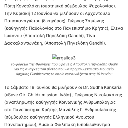
Πόπη Κονσολάκη (συστημική σύμβουλος Ψυχολογίας).
Την Κυριακή 12 Ιουνίου θα μιλήσουν οι Αρχοντούλα
Παπαπαναγιώτου (δικηγόρος), Γιώργος Σαμώνης
(καθηγητής Παθολογίας στο Πανεπιστήμιο Κρήτης), Ελενα
Ιωάννου (Αποστολή Πηνελόπη Gandhi), Τίνα
Δασκαλαντωνάκη, (Αποστολή Πηνελόπη Gandhi).
Το φόρεμα της Φρονίμης που ύφανε η Αποστολή Πηνελόπη Gadhi
για τις ανάγκες του βίντεο που θα προβάλλεται στο Μουσείο
Αρχαίας Ελεύθερνας το οποίο εγκαινιάζεται στις 19 Ιουνίου
Το Σάββατο 18 Ιουνίου θα μιλήσουν οι Dr. Sudha Kankaria
(«Save Girl Child» mission, Ινδία) , Γεώργιος Νικολακάκης
(αναπληρωτής καθηγητής Κοινωνικής Ανθρωπολογίας
στο Πανεπιστήμιο Κρήτης, Μανώλης Γ. Ανδρουλιδάκης
(σύμβουλος καθηγητής Ελληνικού Ανοικτού
Πανεπιστημίου), Αμαλία Φιλλιπάκη (υποδιευθύντρια