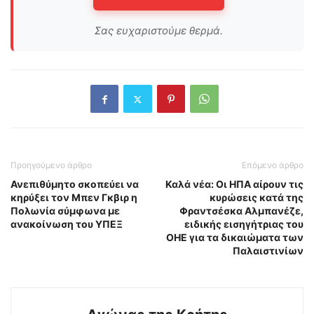
Σας ευχαριστούμε θερμά.
Προηγούμενο άρθρο
Επόμενο άρθρο
Ανεπιθύμητο σκοπεύει να
Καλά νέα: Οι ΗΠΑ αίρουν τις
κηρύξει τον Μπεν Γκβιρ η
κυρώσεις κατά της
Πολωνία σύμφωνα με
Φραντσέσκα Αλμπανέζε,
ανακοίνωση του ΥΠΕΞ
ειδικής εισηγήτριας του
ΟΗΕ για τα δικαιώματα των
Παλαιστινίων